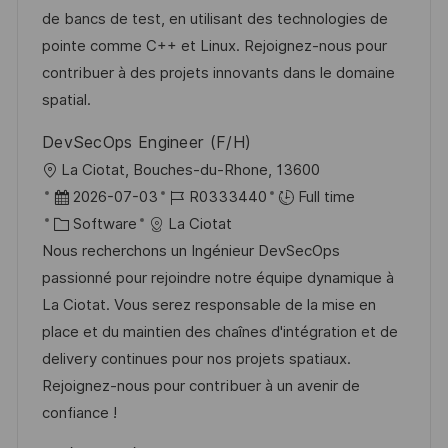
n
r
a
de bancs de test, en utilisant des technologies de
y
t
pointe comme C++ et Linux. Rejoignez-nous pour
e
contribuer à des projets innovants dans le domaine
spatial.
DevSecOps Engineer (F/H)
L
La Ciotat, Bouches-du-Rhone, 13600
o
P
J
2026-07-03
R0333440
Full time
c
o
C
o
Software
La Ciotat
a
s
a
b
Nous recherchons un Ingénieur DevSecOps
t
t
t
I
passionné pour rejoindre notre équipe dynamique à
i
e
e
d
La Ciotat. Vous serez responsable de la mise en
o
d
g
place et du maintien des chaînes d'intégration et de
n
D
o
delivery continues pour nos projets spatiaux.
a
r
Rejoignez-nous pour contribuer à un avenir de
t
y
confiance !
e