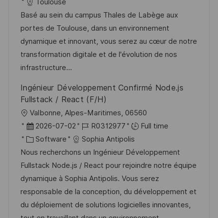
c
o
a
s
Toulouse
a
b
t
t
Basé au sein du campus Thales de Labège aux
t
I
e
e
portes de Toulouse, dans un environnement
i
d
g
d
dynamique et innovant, vous serez au cœur de notre
o
o
D
transformation digitale et de l'évolution de nos
n
r
a
infrastructure...
y
t
Ingénieur Développement Confirmé Node.js
e
Fullstack / React (F/H)
L
Valbonne, Alpes-Maritimes, 06560
o
P
J
2026-07-02
R0312977
Full time
c
o
C
o
Software
Sophia Antipolis
a
s
a
b
Nous recherchons un Ingénieur Développement
t
t
t
I
Fullstack Node.js / React pour rejoindre notre équipe
i
e
e
d
dynamique à Sophia Antipolis. Vous serez
o
d
g
responsable de la conception, du développement et
n
D
o
du déploiement de solutions logicielles innovantes,
a
r