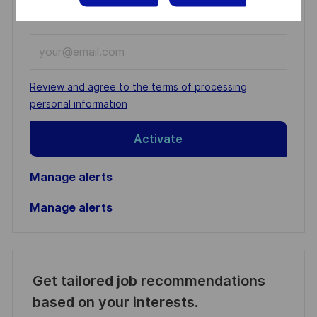
You'll receive updates once a week
Enter
Email
address
Required
Review and agree to the terms of processing
(Required)
personal information
Activate
Manage alerts
Manage alerts
Get tailored job recommendations
based on your interests.