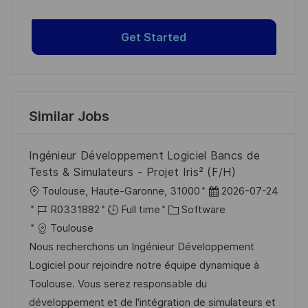
Get Started
Similar Jobs
Ingénieur Développement Logiciel Bancs de
Tests & Simulateurs - Projet Iris² (F/H)
L
P
Toulouse, Haute-Garonne, 31000
2026-07-24
o
J
C
o
R0331882
Full time
Software
c
o
a
s
Toulouse
a
b
t
t
Nous recherchons un Ingénieur Développement
t
I
e
e
Logiciel pour rejoindre notre équipe dynamique à
i
d
g
d
Toulouse. Vous serez responsable du
o
o
D
développement et de l'intégration de simulateurs et