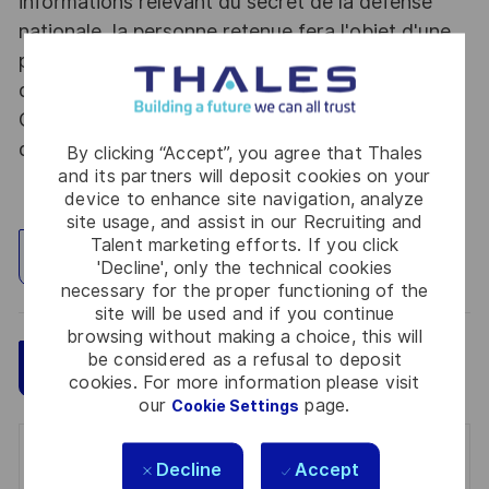
informations relevant du secret de la défense
nationale, la personne retenue fera l'objet d'une
procédure d’habilitation, conformément aux
dispositions des articles R.2311-1 et suivants du
Code de la défense et de l’IGI 1300 SGDSN/PSE
du 09 août 2021.
By clicking “Accept”, you agree that Thales
and its partners will deposit cookies on your
device to enhance site navigation, analyze
site usage, and assist in our Recruiting and
Talent marketing efforts. If you click
Explore Location
'Decline', only the technical cookies
necessary for the proper functioning of the
site will be used and if you continue
browsing without making a choice, this will
be considered as a refusal to deposit
Save
Apply Now
cookies. For more information please visit
our
page.
Cookie Settings
Get notified for similar jobs
Decline
Accept