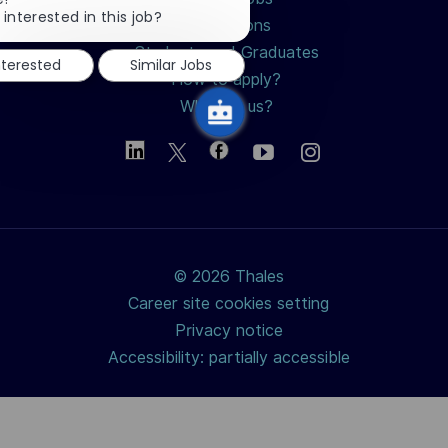
chatbot
 interested in this job?
Professions
notification
Students and Graduates
nterested
Similar Jobs
How to apply?
Why join us?
© 2026 Thales
Career site cookies setting
Privacy notice
Accessibility: partially accessible