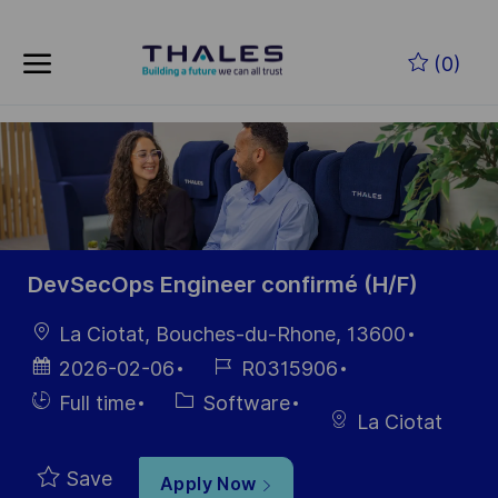
Skip to main content
Skip to main content
(0)
-
-
DevSecOps Engineer confirmé (H/F)
Location
La Ciotat, Bouches-du-Rhone, 13600
Posted
Job
2026-02-06
R0315906
Date
Id
Hiring
Category
Full time
Software
La Ciotat
Type
Save
Apply Now