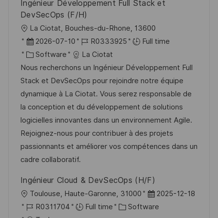
Ingénieur Développement Full Stack et
DevSecOps (F/H)
L
La Ciotat, Bouches-du-Rhone, 13600
o
P
J
2026-07-10
R0333925
Full time
c
o
C
o
Software
La Ciotat
a
s
a
b
Nous recherchons un Ingénieur Développement Full
t
t
t
I
Stack et DevSecOps pour rejoindre notre équipe
i
e
e
d
dynamique à La Ciotat. Vous serez responsable de
o
d
g
la conception et du développement de solutions
n
D
o
logicielles innovantes dans un environnement Agile.
a
r
Rejoignez-nous pour contribuer à des projets
t
y
passionnants et améliorer vos compétences dans un
e
cadre collaboratif.
Ingénieur Cloud & DevSecOps (H/F)
L
P
Toulouse, Haute-Garonne, 31000
2025-12-18
o
J
C
o
R0311704
Full time
Software