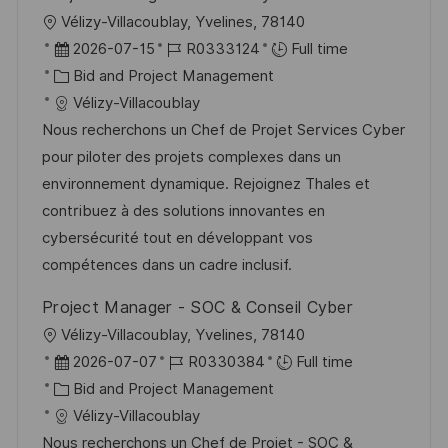
e
L
Vélizy-Villacoublay, Yvelines, 78140
o
P
J
2026-07-15
R0333124
Full time
c
o
C
o
Bid and Project Management
a
s
a
b
Vélizy-Villacoublay
t
t
t
I
Nous recherchons un Chef de Projet Services Cyber
i
e
e
d
pour piloter des projets complexes dans un
o
d
g
environnement dynamique. Rejoignez Thales et
n
D
o
contribuez à des solutions innovantes en
a
r
cybersécurité tout en développant vos
t
y
compétences dans un cadre inclusif.
e
Project Manager - SOC & Conseil Cyber
L
Vélizy-Villacoublay, Yvelines, 78140
o
P
J
2026-07-07
R0330384
Full time
c
o
C
o
Bid and Project Management
a
s
a
b
Vélizy-Villacoublay
t
t
t
I
Nous recherchons un Chef de Projet - SOC &