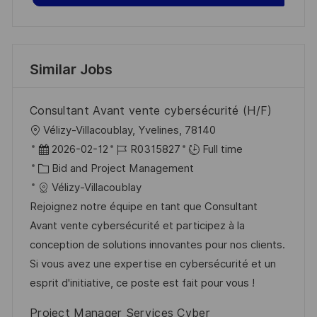
Similar Jobs
Consultant Avant vente cybersécurité (H/F)
L
Vélizy-Villacoublay, Yvelines, 78140
o
P
J
2026-02-12
R0315827
Full time
c
o
C
o
Bid and Project Management
a
s
a
b
Vélizy-Villacoublay
t
t
t
I
Rejoignez notre équipe en tant que Consultant
i
e
e
d
Avant vente cybersécurité et participez à la
o
d
g
conception de solutions innovantes pour nos clients.
n
D
o
Si vous avez une expertise en cybersécurité et un
a
r
esprit d'initiative, ce poste est fait pour vous !
t
y
Project Manager Services Cyber