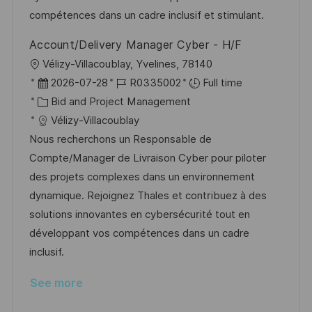
t
y
compétences dans un cadre inclusif et stimulant.
e
Account/Delivery Manager Cyber - H/F
L
Vélizy-Villacoublay, Yvelines, 78140
o
P
J
2026-07-28
R0335002
Full time
c
o
C
o
Bid and Project Management
a
s
a
b
Vélizy-Villacoublay
t
t
t
I
Nous recherchons un Responsable de
i
e
e
d
Compte/Manager de Livraison Cyber pour piloter
o
d
g
des projets complexes dans un environnement
n
D
o
dynamique. Rejoignez Thales et contribuez à des
a
r
solutions innovantes en cybersécurité tout en
t
y
développant vos compétences dans un cadre
e
inclusif.
See more