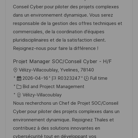
i
e
e
d
Conseil Cyber pour piloter des projets complexes
o
d
g
dans un environnement dynamique. Vous serez
n
D
o
responsable de la gestion des offres techniques et
a
r
commerciales, de la coordination d'équipes
t
y
pluridisciplinaires et de la satisfaction client.
e
Rejoignez-nous pour faire la différence !
Projet Manager SOC/Conseil Cyber - H/F
L
Vélizy-Villacoublay, Yvelines, 78140
o
P
J
2026-04-16
R0323247
Full time
c
o
C
o
Bid and Project Management
a
s
a
b
Vélizy-Villacoublay
t
t
t
I
Nous recherchons un Chef de Projet SOC/Conseil
i
e
e
d
Cyber pour piloter des projets complexes dans un
o
d
g
environnement dynamique. Rejoignez Thales et
n
D
o
contribuez à des solutions innovantes en
a
r
cybersécurité tout en développant vos