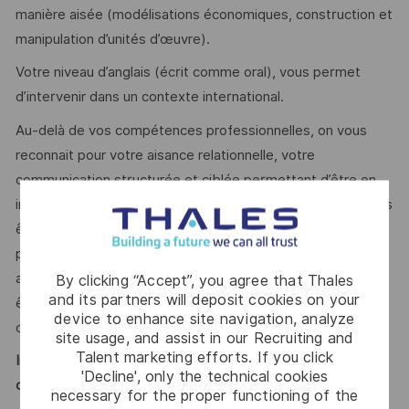
manière aisée (modélisations économiques, construction et
manipulation d’unités d’œuvre).
Votre niveau d’anglais (écrit comme oral), vous permet
d’intervenir dans un contexte international.
Au-delà de vos compétences professionnelles, on vous
reconnait pour votre aisance relationnelle, votre
communication structurée et ciblée permettant d’être en
interface avec des clients d’un haut niveau d’exigence. Vous
êtes autonome mais aimez le travail en équipe, faites
preuve de leadership afin d’obtenir l’adhésion des équipes
aux enjeux de l’offre, êtes réactif(ve) et synthétique et
By clicking “Accept”, you agree that Thales
and its partners will deposit cookies on your
êtes capable de communiquer facilement sur des sujets
device to enhance site navigation, analyze
complexes.
site usage, and assist in our Recruiting and
Talent marketing efforts. If you click
Innovation, passion, ambition : rejoignez Thales et
'Decline', only the technical cookies
construisons ensemble un avenir de confiance !
necessary for the proper functioning of the