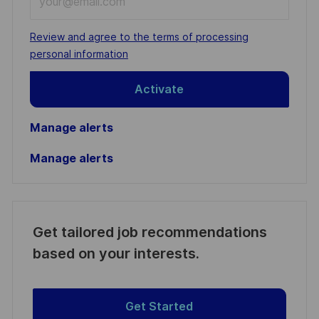
Email
address
Required
Review and agree to the terms of processing
(Required)
personal information
Activate
Manage alerts
Manage alerts
Get tailored job recommendations
based on your interests.
Get Started