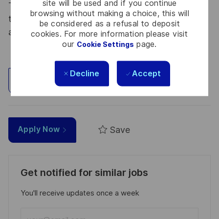
site will be used and if you continue
Thales, entreprise Handi-Engagée, reconnait
browsing without making a choice, this will
tous les talents. La diversité est notre meilleur
be considered as a refusal to deposit
atout. Postulez et rejoignez nous !
cookies. For more information please visit
our
page.
Cookie Settings
Decline
Accept
Explore Location
Save
Apply Now
Get notified for similar jobs
You'll receive updates once a week
Enter