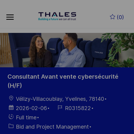
Skip to main content
Skip to main content
(0)
-
-
Consultant Avant vente cybersécurité
(H/F)
Location
Vélizy-Villacoublay, Yvelines, 78140
Posted
Job
2026-02-06
R0315822
Date
Id
Hiring
Full time
Type
Category
Bid and Project Management