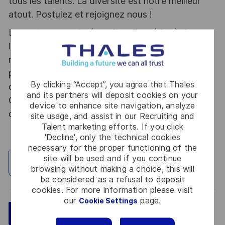
tous les talents. La diversité est notre meilleur
atout. Postulez et rejoignez nous !
Le poste pouvant nécessiter d'accéder à des
informations relevant du secret de la défense
nationale, la personne retenue fera l'objet d'une
procédure d’habilitation, conformément aux
By clicking “Accept”, you agree that Thales
dispositions des articles R.2311-1 et suivants du
and its partners will deposit cookies on your
Code de la défense et de l’IGI 1300 SGDSN/PSE
device to enhance site navigation, analyze
du 09 août 2021.
site usage, and assist in our Recruiting and
Talent marketing efforts. If you click
'Decline', only the technical cookies
necessary for the proper functioning of the
site will be used and if you continue
Explore Location
browsing without making a choice, this will
be considered as a refusal to deposit
cookies. For more information please visit
our
page.
Cookie Settings
Save
Apply Now