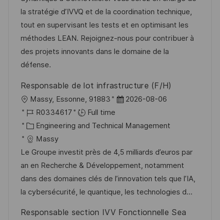
n
D
o
la stratégie d’IVVQ et de la coordination technique,
a
r
tout en supervisant les tests et en optimisant les
t
y
méthodes LEAN. Rejoignez-nous pour contribuer à
e
des projets innovants dans le domaine de la
défense.
Responsable de lot infrastructure (F/H)
L
P
Massy, Essonne, 91883
2026-08-06
o
J
o
R0334617
Full time
c
o
C
s
Engineering and Technical Management
a
b
a
t
Massy
t
I
t
e
Le Groupe investit près de 4,5 milliards d’euros par
i
d
e
d
an en Recherche & Développement, notamment
o
g
D
dans des domaines clés de l’innovation tels que l’IA,
n
o
a
la cybersécurité, le quantique, les technologies d...
r
t
Responsable section IVV Fonctionnelle Sea
y
e