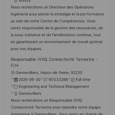
a
b
a
t
Massy
t
I
t
e
Nous recherchons un Directeur des Opérations
i
d
e
d
Ingénierie pour piloter la stratégie et la performance
o
g
D
au sein de notre Centre de Compétences. Vous
n
o
a
serez responsable de la gestion des ressources, de
r
t
la sous-traitance et de l'amélioration continue, tout
y
e
en garantissant un environnement de travail optimal
pour nos équipes.
Responsable IVVQ Connectivité Terrestre -
F/H
L
Gennevilliers, Hauts-de-Seine, 92230
o
P
J
2026-06-30
R0333288
Full time
c
o
C
o
Engineering and Technical Management
a
s
a
b
Gennevilliers
t
t
t
I
Nous recherchons un Responsable IVVQ
i
e
e
d
Connectivité Terrestre pour rejoindre notre équipe
o
d
g
dynamique à Gennevilliers. Vous serez en charge de