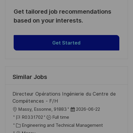
Get tailored job recommendations
based on your interests.
Get Started
Similar Jobs
Directeur Opérations Ingénierie du Centre de
Compétences - F/H
L
P
Massy, Essonne, 91883
2026-06-22
o
J
o
R0331702
Full time
c
o
C
s
Engineering and Technical Management