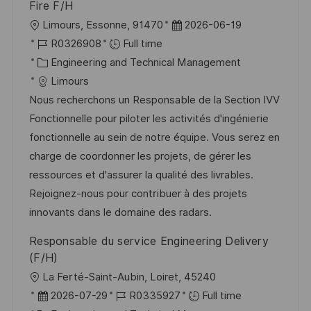
Fire F/H
L
P
Limours, Essonne, 91470
2026-06-19
o
J
o
R0326908
Full time
c
o
C
s
Engineering and Technical Management
a
b
a
t
Limours
t
I
t
e
Nous recherchons un Responsable de la Section IVV
i
d
e
d
Fonctionnelle pour piloter les activités d'ingénierie
o
g
D
fonctionnelle au sein de notre équipe. Vous serez en
n
o
a
charge de coordonner les projets, de gérer les
r
t
ressources et d'assurer la qualité des livrables.
y
e
Rejoignez-nous pour contribuer à des projets
innovants dans le domaine des radars.
Responsable du service Engineering Delivery
(F/H)
L
La Ferté-Saint-Aubin, Loiret, 45240
o
P
J
2026-07-29
R0335927
Full time