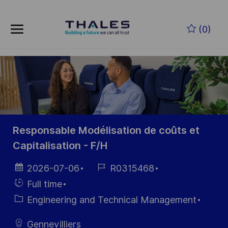
Skip to main content
(0)
-
Responsable Modélisation de coûts et
Capitalisation - F/H
Posted
Job
2026-07-06
R0315468
Date
Id
Hiring
Full time
Type
Category
Engineering and Technical Management
Gennevilliers