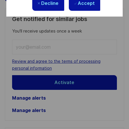
Decline
Accept
Get notified for similar jobs
You'll receive updates once a week
Enter
Email
address
Required
Review and agree to the terms of processing
(Required)
personal information
Activate
Manage alerts
Manage alerts