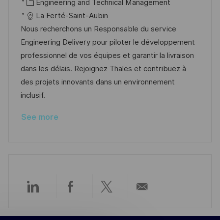
c
o
C
o
Engineering and Technical Management
a
s
a
b
La Ferté-Saint-Aubin
t
t
t
I
Nous recherchons un Responsable du service
i
e
e
d
Engineering Delivery pour piloter le développement
o
d
g
professionnel de vos équipes et garantir la livraison
n
D
o
dans les délais. Rejoignez Thales et contribuez à
a
r
des projets innovants dans un environnement
t
y
inclusif.
e
See more
Share
Share
Share
Share