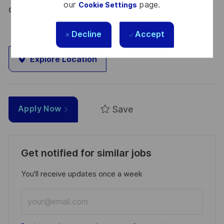
our
page.
Cookie Settings
du 09 août 2021.
Decline
Accept
Explore Location
Save
Apply Now
Get notified for similar jobs
You'll receive updates once a week
Enter
Email
address