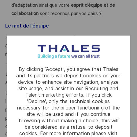
d’
adaptation
ainsi que votre
esprit d’équipe et de
collaboration
sont reconnus par vos pairs ?
Le mot de l’équipe
Rejoignez-nous pour contribuer à nos projets ambitieux et
évoluer avec l’équipe, tant sur les aspects techniques que
méthodologiques !
Thales, entreprise Handi-Engagée, reconnait
By clicking “Accept”, you agree that Thales
tous les talents. La diversité est notre meilleur
and its partners will deposit cookies on your
atout. Postulez et rejoignez nous !
device to enhance site navigation, analyze
site usage, and assist in our Recruiting and
Le poste pouvant nécessiter d'accéder à des
Talent marketing efforts. If you click
'Decline', only the technical cookies
informations relevant du secret de la défense
necessary for the proper functioning of the
nationale, la personne retenue fera l'objet d'une
site will be used and if you continue
procédure d’habilitation, conformément aux
browsing without making a choice, this will
dispositions des articles R.2311-1 et suivants du
be considered as a refusal to deposit
cookies. For more information please visit
Code de la défense et de l’IGI 1300 SGDSN/PSE