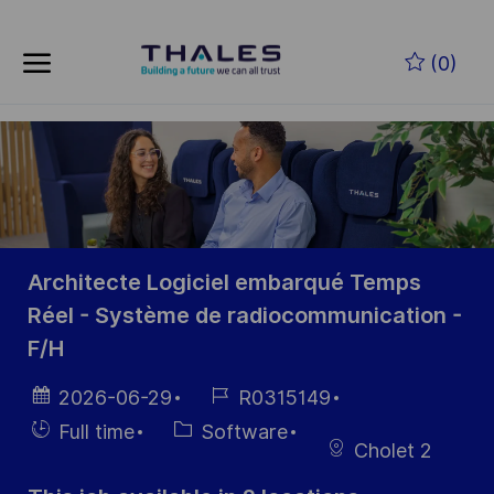
Skip to main content
Skip to main content
(0)
-
-
Architecte Logiciel embarqué Temps
Réel - Système de radiocommunication -
F/H
Posted
Job
2026-06-29
R0315149
Date
Id
Hiring
Category
Full time
Software
Cholet 2
Type