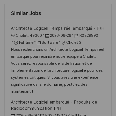
Similar Jobs
Architecte Logiciel Temps réel embarqué - F/H
L
P
J
Cholet, 49300
2026-06-26
R0329890
o
C
o
o
Full time
Software
Cholet 2
c
a
s
b
Nous recherchons un Architecte Logiciel Temps réel
a
t
t
I
embarqué pour rejoindre notre équipe à Cholet.
t
e
e
d
Vous serez responsable de la définition et de
i
g
d
l’implémentation de l’architecture logicielle pour des
o
o
D
systèmes critiques. Si vous avez une expérience
n
r
a
significative dans le domaine, postulez dès
y
t
maintenant !
e
Architecte Logiciel embarqué - Produits de
Radiocommunication F/H
P
J
2026-06-29
R0321183
Full time