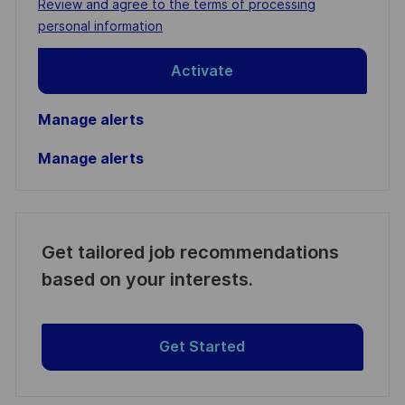
Required
Review and agree to the terms of processing
(Required)
personal information
Activate
Manage alerts
Manage alerts
Get tailored job recommendations
based on your interests.
Get Started