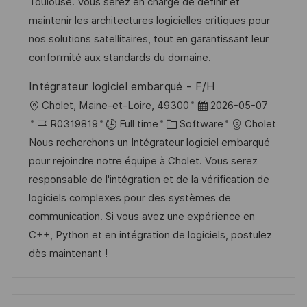
i
d
g
d
Toulouse. Vous serez en charge de définir et
o
o
D
maintenir les architectures logicielles critiques pour
n
r
a
nos solutions satellitaires, tout en garantissant leur
y
t
conformité aux standards du domaine.
e
Intégrateur logiciel embarqué - F/H
L
P
Cholet, Maine-et-Loire, 49300
2026-05-07
o
J
C
o
R0319819
Full time
Software
Cholet
c
o
a
s
Nous recherchons un Intégrateur logiciel embarqué
a
b
t
t
pour rejoindre notre équipe à Cholet. Vous serez
t
I
e
e
responsable de l'intégration et de la vérification de
i
d
g
d
logiciels complexes pour des systèmes de
o
o
D
communication. Si vous avez une expérience en
n
r
a
C++, Python et en intégration de logiciels, postulez
y
t
dès maintenant !
e