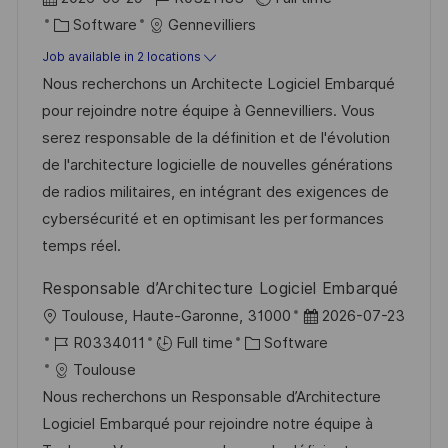
o
C
o
Software
Gennevilliers
s
a
b
Job available in 2 locations
t
t
I
Nous recherchons un Architecte Logiciel Embarqué
e
e
d
pour rejoindre notre équipe à Gennevilliers. Vous
d
g
serez responsable de la définition et de l'évolution
D
o
de l'architecture logicielle de nouvelles générations
a
r
de radios militaires, en intégrant des exigences de
t
y
cybersécurité et en optimisant les performances
e
temps réel.
Responsable d’Architecture Logiciel Embarqué
L
P
Toulouse, Haute-Garonne, 31000
2026-07-23
o
J
C
o
R0334011
Full time
Software
c
o
a
s
Toulouse
a
b
t
t
Nous recherchons un Responsable d’Architecture
t
I
e
e
Logiciel Embarqué pour rejoindre notre équipe à