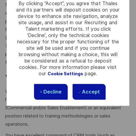
By clicking “Accept”, you agree that Thales
5. Supporting the adoption of an "AI-first" approach for
and its partners will deposit cookies on your
sales content and tools, and ensuring their quality in
device to enhance site navigation, analyze
partnership with Product & Marketing teams.
site usage, and assist in our Recruiting and
Talent marketing efforts. If you click
6. Designing and managing the sales training ecosystem
'Decline', only the technical cookies
(academy, onboarding, events).
necessary for the proper functioning of the
7. Monitoring, analyzing, and adjusting commercial incentive
site will be used and if you continue
plans to align them with business priorities and contribute
browsing without making a choice, this will
be considered as a refusal to deposit
to collective performance.
cookies. For more information please visit
our
page.
Cookie Settings
Your profile
Decline
Accept
With a master's degree or equivalent (Bac+5 level), you
have more than 10 years of experience in a similar role
(Commercial and/or Sales Enablement) or an equivalent
position related to training methodologies or sales
operations.
You have excellent command of CRM tools (such as