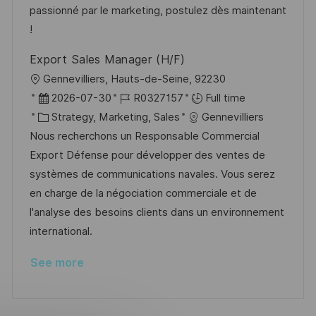
t
y
passionné par le marketing, postulez dès maintenant
e
!
Export Sales Manager (H/F)
L
Gennevilliers, Hauts-de-Seine, 92230
o
P
J
2026-07-30
R0327157
Full time
c
o
C
o
Strategy, Marketing, Sales
Gennevilliers
a
s
a
b
Nous recherchons un Responsable Commercial
t
t
t
I
Export Défense pour développer des ventes de
i
e
e
d
systèmes de communications navales. Vous serez
o
d
g
en charge de la négociation commerciale et de
n
D
o
l'analyse des besoins clients dans un environnement
a
r
international.
t
y
See more
e