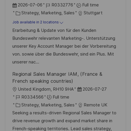
P
J
2026-07-06
R0332776
Full time
o
C
o
Strategy, Marketing, Sales
Stuttgart
s
a
b
Job available in 2 locations
t
t
I
Erarbeitung & Update von für den Kunden
e
e
d
Bundeswehr relevanten Marketing-. Unterstützung
d
g
unserer Key Account Manager bei der Vorbereitung
D
o
von. sowie über die Bundeswehr, sind ein Plus. Mit
a
r
unserer nac...
t
y
Regional Sales Manager IAM, (France &
e
French speaking countries)
L
P
United Kingdom, RH10 9HA
2026-07-27
o
J
o
R0334566
Full time
c
o
C
s
Strategy, Marketing, Sales
Remote UK
a
b
a
t
Seeking a results-driven Regional Sales Manager to
t
I
t
e
drive revenue growth and expand market share in
i
d
e
d
French-speaking territories. Lead sales strategy,