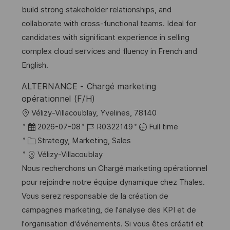
o
g
D
build strong stakeholder relationships, and
n
o
a
collaborate with cross-functional teams. Ideal for
r
t
candidates with significant experience in selling
y
e
complex cloud services and fluency in French and
English.
ALTERNANCE - Chargé marketing
opérationnel (F/H)
L
Vélizy-Villacoublay, Yvelines, 78140
o
P
J
2026-07-08
R0322149
Full time
c
o
C
o
Strategy, Marketing, Sales
a
s
a
b
Vélizy-Villacoublay
t
t
t
I
Nous recherchons un Chargé marketing opérationnel
i
e
e
d
pour rejoindre notre équipe dynamique chez Thales.
o
d
g
Vous serez responsable de la création de
n
D
o
campagnes marketing, de l'analyse des KPI et de
a
r
l'organisation d'événements. Si vous êtes créatif et