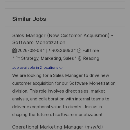
Similar Jobs
Sales Manager (New Customer Acquisition) -
Software Monetization
P
J
2026-08-04
R0336693
Full time
o
C
o
Strategy, Marketing, Sales
Reading
s
a
b
Job available in 2 locations
t
t
I
We are looking for a Sales Manager to drive new
e
e
d
customer acquisition for our Software Monetization
d
g
division. This role involves direct sales, market
D
o
analysis, and collaboration with internal teams to
a
r
deliver exceptional value to clients. Join us in
t
y
shaping the future of software monetization!
e
Operational Marketing Manager (m/w/d)