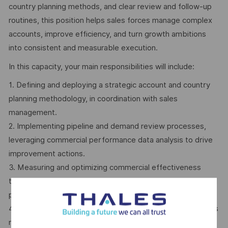
country planning methods, and clear review and follow-up
routines, this position helps sales forces manage complex
accounts, improve efficiency, and turn growth ambitions
into consistent and measurable execution.
In this capacity, your main responsibilities will include:
1. Defining and deploying a strategic account and country
planning methodology, in coordination with sales
management.
2. Implementing pipeline and demand review processes,
leveraging commercial performance data analysis to drive
improvement actions.
3. Measuring and optimizing commercial effectiveness
through monitoring win rates, profitability, and revenue, and
proposing tailored improvement plans.
4. Standardizing and disseminating best practices and sales
methodologies internationally.