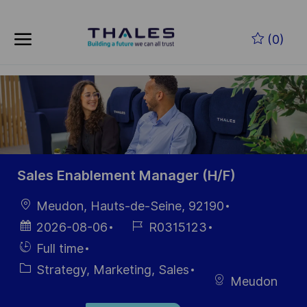
Skip to main content
Skip to main content
(0)
-
-
Sales Enablement Manager (H/F)
Location
Meudon, Hauts-de-Seine, 92190
Posted
Job
2026-08-06
R0315123
Date
Id
Hiring
Full time
Type
Category
Strategy, Marketing, Sales
Meudon