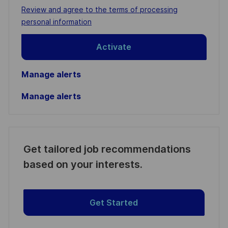
address
Required
Review and agree to the terms of processing
(Required)
personal information
Activate
Manage alerts
Manage alerts
Get tailored job recommendations
based on your interests.
Get Started