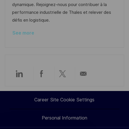
o
o
D
dynamique. Rejoignez-nous pour contribuer à la
n
r
a
performance industrielle de Thales et relever des
y
t
défis en logistique.
e
See more
Share
Share
Share
Share
via
via
via
via
Career Site Cookie Settings
LinkedIn
Facebook
twitter
email
Personal Information