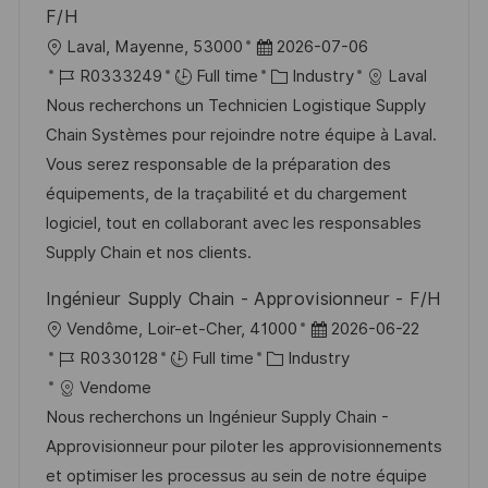
F/H
L
P
Laval, Mayenne, 53000
2026-07-06
o
J
o
C
R0333249
Full time
Industry
Laval
c
o
s
a
Nous recherchons un Technicien Logistique Supply
a
b
t
t
Chain Systèmes pour rejoindre notre équipe à Laval.
t
I
e
e
Vous serez responsable de la préparation des
i
d
d
g
équipements, de la traçabilité et du chargement
o
D
o
logiciel, tout en collaborant avec les responsables
n
a
r
Supply Chain et nos clients.
t
y
Ingénieur Supply Chain - Approvisionneur - F/H
e
L
P
Vendôme, Loir-et-Cher, 41000
2026-06-22
o
J
C
o
R0330128
Full time
Industry
c
o
a
s
Vendome
a
b
t
t
Nous recherchons un Ingénieur Supply Chain -
t
I
e
e
Approvisionneur pour piloter les approvisionnements
i
d
g
d
et optimiser les processus au sein de notre équipe