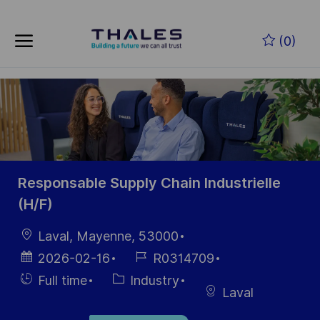
Skip to main content
Skip to main content
(0)
-
-
Responsable Supply Chain Industrielle
(H/F)
Location
Laval, Mayenne, 53000
Posted
Job
2026-02-16
R0314709
Date
Id
Hiring
Category
Full time
Industry
Laval
Type