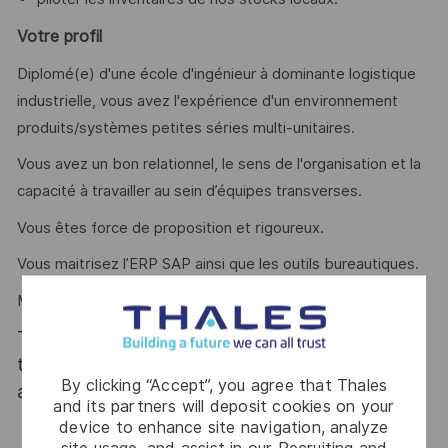
Votre profil
Diplomé(e) d'une école d'ingénieur à dominante logistique
industrielle, vous avez l'expérience d'un environnement
produits/systèmes petites séries multi-unitaires.
Vous avez un bon relationnel, le sens de l'organisation et la
capacité à travailler au sein d’équipes transverses.
Vous êtes force de proposition et rigoureux.
Vous maitrisez l’ERP SAP ainsi que les outils bureautiques.
Maitrise de l’anglais requise (niveau B2 à minima, BE>3,5).
Thales, entreprise Handi-Engagée, reconnait
tous les talents. La diversité est notre meilleur
By clicking “Accept”, you agree that Thales
atout. Postulez et rejoignez nous !
and its partners will deposit cookies on your
device to enhance site navigation, analyze