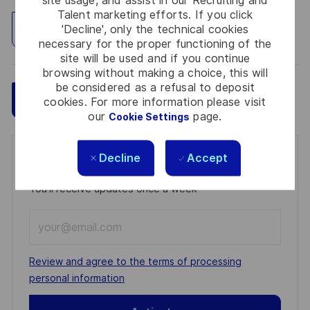
site usage, and assist in our Recruiting and
Talent marketing efforts. If you click
'Decline', only the technical cookies
Explore Location
necessary for the proper functioning of the
site will be used and if you continue
browsing without making a choice, this will
be considered as a refusal to deposit
Save
Apply Now
cookies. For more information please visit
our
page.
Cookie Settings
Decline
Accept
Get notified for similar jobs
You'll receive updates once a week
Enter
Email
address
Required
Review and agree to the terms of processing
(Required)
personal information