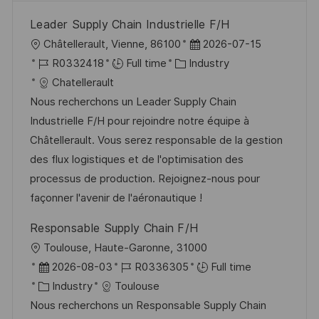
Leader Supply Chain Industrielle F/H
L
P
Châtellerault, Vienne, 86100
2026-07-15
o
J
C
o
R0332418
Full time
Industry
c
o
a
s
Chatellerault
a
b
t
t
Nous recherchons un Leader Supply Chain
t
I
e
e
Industrielle F/H pour rejoindre notre équipe à
i
d
g
d
Châtellerault. Vous serez responsable de la gestion
o
o
D
des flux logistiques et de l'optimisation des
n
r
a
processus de production. Rejoignez-nous pour
y
t
façonner l'avenir de l'aéronautique !
e
Responsable Supply Chain F/H
L
Toulouse, Haute-Garonne, 31000
o
P
J
2026-08-03
R0336305
Full time
c
o
C
o
Industry
Toulouse
a
s
a
b
Nous recherchons un Responsable Supply Chain