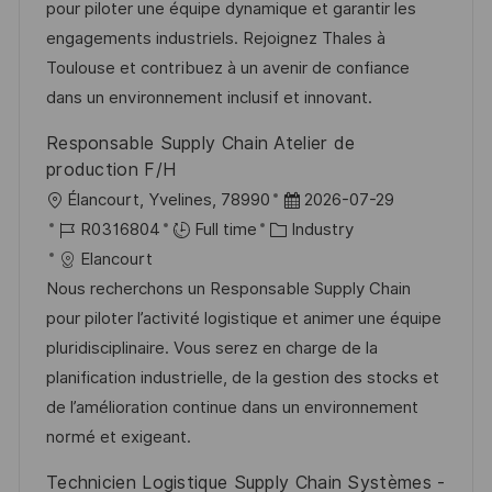
t
t
t
I
pour piloter une équipe dynamique et garantir les
i
e
e
d
engagements industriels. Rejoignez Thales à
o
d
g
Toulouse et contribuez à un avenir de confiance
n
D
o
dans un environnement inclusif et innovant.
a
r
Responsable Supply Chain Atelier de
t
y
production F/H
e
L
P
Élancourt, Yvelines, 78990
2026-07-29
o
J
C
o
R0316804
Full time
Industry
c
o
a
s
Elancourt
a
b
t
t
Nous recherchons un Responsable Supply Chain
t
I
e
e
pour piloter l’activité logistique et animer une équipe
i
d
g
d
pluridisciplinaire. Vous serez en charge de la
o
o
D
planification industrielle, de la gestion des stocks et
n
r
a
de l’amélioration continue dans un environnement
y
t
normé et exigeant.
e
Technicien Logistique Supply Chain Systèmes -