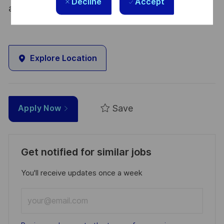
Decline
Accept
atout. Postulez et rejoignez nous !
Explore Location
Save
Apply Now
Get notified for similar jobs
You'll receive updates once a week
Enter
Email
address