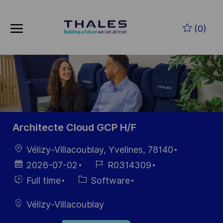
Skip to main content
Skip to main content
(0)
-
-
Architecte Cloud GCP H/F
Location
Vélizy-Villacoublay, Yvelines, 78140
Posted
Job
2026-07-02
R0314309
Date
Id
Hiring
Category
Full time
Software
Type
Vélizy-Villacoublay