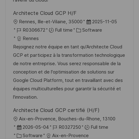
l'avenir du cloud!
e
Architecte Cloud GCP H/F
L
P
Rennes, Ille-et-Vilaine, 35000
2025-11-05
o
J
C
o
R0306672
Full time
Software
c
o
a
s
Rennes
a
b
t
t
Rejoignez notre équipe en tant qu'Architecte Cloud
t
I
e
e
GCP et participez à la transformation technologique
i
d
g
d
de notre entreprise. Vous serez responsable de la
o
o
D
conception et de l'optimisation de solutions sur
n
r
a
Google Cloud Platform, tout en travaillant avec des
y
t
équipes multiculturelles pour garantir la sécurité et
e
l'innovation.
Architecte Cloud GCP certifié (H/F)
L
Aix-en-Provence, Bouches-du-Rhone, 13100
o
P
J
2026-05-04
R0327250
Full time
c
o
C
o
Software
Aix-en-Provence