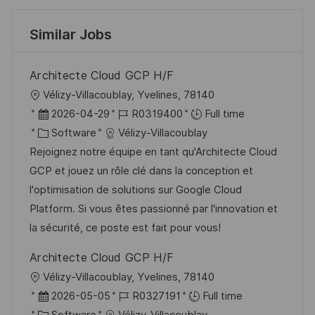
Similar Jobs
Architecte Cloud GCP H/F
L
Vélizy-Villacoublay, Yvelines, 78140
o
P
J
2026-04-29
R0319400
Full time
c
o
C
o
Software
Vélizy-Villacoublay
a
s
a
b
Rejoignez notre équipe en tant qu'Architecte Cloud
t
t
t
I
GCP et jouez un rôle clé dans la conception et
i
e
e
d
l'optimisation de solutions sur Google Cloud
o
d
g
Platform. Si vous êtes passionné par l'innovation et
n
D
o
la sécurité, ce poste est fait pour vous!
a
r
Architecte Cloud GCP H/F
t
y
L
Vélizy-Villacoublay, Yvelines, 78140
e
o
P
J
2026-05-05
R0327191
Full time
c
o
C
o