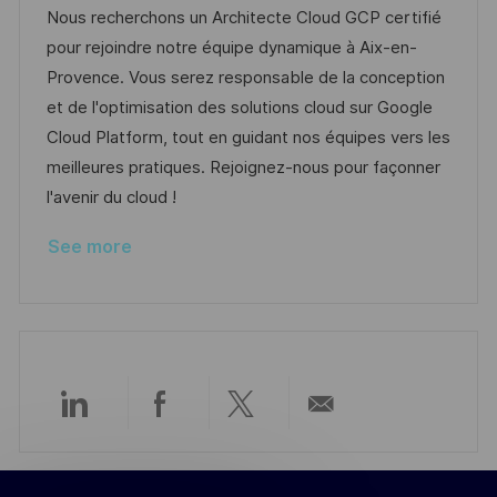
a
s
a
b
Nous recherchons un Architecte Cloud GCP certifié
t
t
t
I
pour rejoindre notre équipe dynamique à Aix-en-
i
e
e
d
Provence. Vous serez responsable de la conception
o
d
g
et de l'optimisation des solutions cloud sur Google
n
D
o
Cloud Platform, tout en guidant nos équipes vers les
a
r
meilleures pratiques. Rejoignez-nous pour façonner
t
y
l'avenir du cloud !
e
See more
Share
Share
Share
Share
via
via
via
via