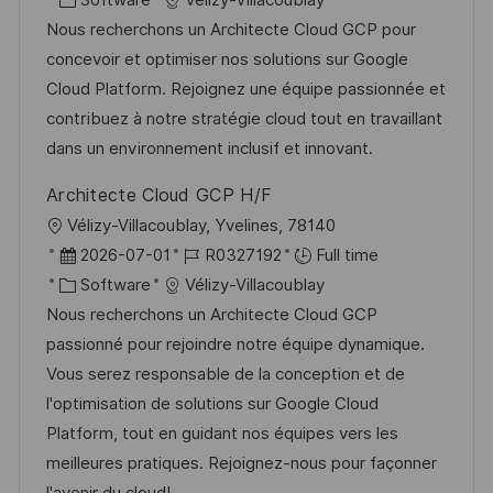
Software
Vélizy-Villacoublay
a
s
a
b
Nous recherchons un Architecte Cloud GCP pour
t
t
t
I
concevoir et optimiser nos solutions sur Google
i
e
e
d
Cloud Platform. Rejoignez une équipe passionnée et
o
d
g
contribuez à notre stratégie cloud tout en travaillant
n
D
o
dans un environnement inclusif et innovant.
a
r
Architecte Cloud GCP H/F
t
y
L
Vélizy-Villacoublay, Yvelines, 78140
e
o
P
J
2026-07-01
R0327192
Full time
c
o
C
o
Software
Vélizy-Villacoublay
a
s
a
b
Nous recherchons un Architecte Cloud GCP
t
t
t
I
passionné pour rejoindre notre équipe dynamique.
i
e
e
d
Vous serez responsable de la conception et de
o
d
g
l'optimisation de solutions sur Google Cloud
n
D
o
Platform, tout en guidant nos équipes vers les
a
r
meilleures pratiques. Rejoignez-nous pour façonner
t
y