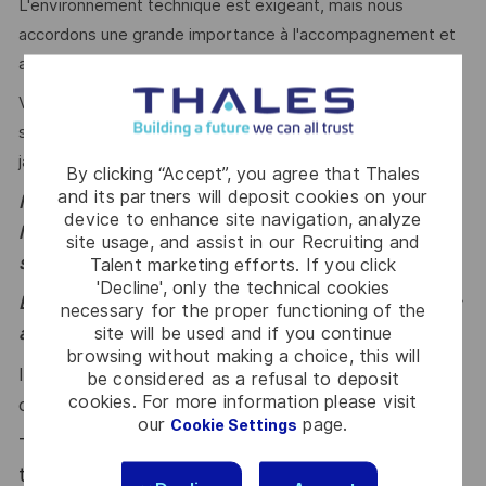
L'environnement technique est exigeant, mais nous
accordons une grande importance à l'accompagnement et
au développement de chacun.
Vous êtes passionné(e) par les défis techniques et
souhaitez travailler dans un monde en mouvement sans
jamais vous ennuyer ? Ce poste est pour vous!
By clicking “Accept”, you agree that Thales
and its partners will deposit cookies on your
Intégrez une Société qui valorise la diversité et
device to enhance site navigation, analyze
l’inclusion, où chacun(e) est reconnu(e) pour sa
site usage, and assist in our Recruiting and
singularité.
Talent marketing efforts. If you click
'Decline', only the technical cookies
Entreprise handi-accueillante, nos postes sont ouverts
necessary for the proper functioning of the
site will be used and if you continue
aux personnes en situation de handicap
browsing without making a choice, this will
Innovation, passion, ambition : rejoignez Thales et
be considered as a refusal to deposit
cookies. For more information please visit
créez le monde de demain, dès aujourd’hui.
our
page.
Cookie Settings
Thales, entreprise Handi-Engagée, reconnait
tous les talents. La diversité est notre meilleur