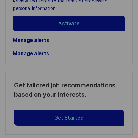
Required
Review and agree to the terms of processing
(Required)
personal information
Activate
Manage alerts
Manage alerts
Get tailored job recommendations
based on your interests.
Get Started