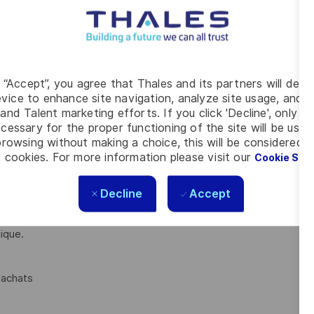
fort impact dans un environnement industriel de haute
g “Accept”, you agree that Thales and its partners will depo
vice to enhance site navigation, analyze site usage, and as
and Talent marketing efforts. If you click 'Decline', only t
pétitivité et à la performance d’un grand groupe international
cessary for the proper functioning of the site will be used
rowsing without making a choice, this will be considered a
à fort enjeu stratégique dans un contexte de transformation
 cookies. For more information please visit our
Cookie Set
Decline
Accept
, MBA, école d’ingénieur ou école de commerce) avec une
 d’expérience significative dans les achats électroniques, dans
ique.
s achats