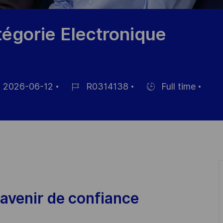
égorie Electronique
2026-06-12
R0314138
Full time
ed
Job
Hiring
Id
Type
avenir de confiance