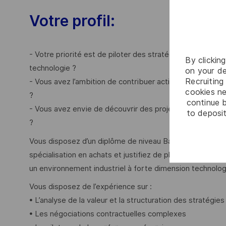
Votre profil:
- Votre priorité est de piloter des stratégies achats à 
By clickin
technologie ?
on your de
Recruiting 
- Vous avez l’ambition de contribuer activement à la com
cookies ne
?
continue b
- Vous avez envie de découvrir des projets transverses 
to deposit
?
Vous disposez d’un diplôme de niveau Bac +5 (Master 2
spécialisation en achats et justifiez de plusieurs années
un environnement industriel à forte dimension technolog
Vous disposez de l’expérience sur :
• L’analyse de la valeur et la structuration des stratégie
• Les négociations contractuelles complexes