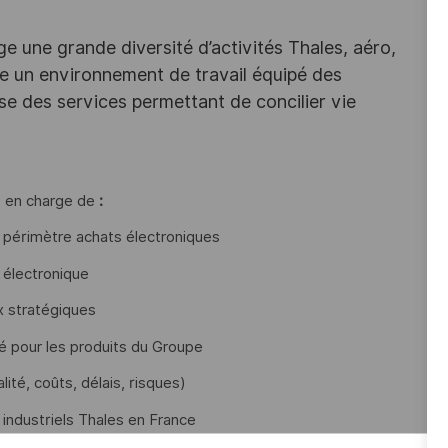
e une grande diversité d’activités Thales, aéro,
ffre un environnement de travail équipé des
e des services permettant de concilier vie
z en charge de
:
e périmètre achats électroniques
e électronique
x stratégiques
é pour les produits du Groupe
ité, coûts, délais, risques)
industriels Thales en France