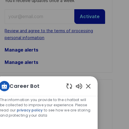
You'll receive updates once a week
Enter
Activate
Email
address
Required
Review and agree to the terms of processing
(Required)
personal information
Manage alerts
Manage alerts
Career Bot
Get tailored job
Enabled
recommendations
Chatbot
The information you provide to the chatbot will
Sounds
be collected to improve your experience. Please
based on your
read our
privacy policy
to see how we are storing
and protecting your data
interests.