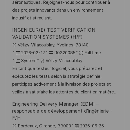
n
r
a
aéronautiques. Rejoignez-nous pour contribuer à
y
t
des projets innovants dans un environnement
e
inclusif et stimulant.
INGENIEUR(E) TEST VERIFICATION
VALIDATION SYSTEMES (H/F)
L
Vélizy-Villacoublay, Yvelines, 78140
o
P
J
2026-03-17
R0320085
Full time
c
o
C
o
System
Vélizy-Villacoublay
a
s
a
b
En tant que testeur logiciel, vous préparez et
t
t
t
I
exécutez les tests selon la stratégie définie,
i
e
e
d
participez activement à la livraison des projets et
o
d
g
veillez à satisfaire les attentes du client en matière...
n
D
o
Engineering Delivery Manager (EDM) –
a
r
responsable de développement d’ingénierie -
t
y
F/H
e
L
P
Bordeaux, Gironde, 33000
2026-06-25