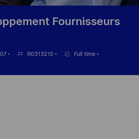
oppement Fournisseurs
07
R0313210
Full time
Job
Hiring
Id
Type