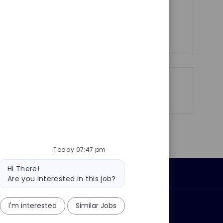
e
aerospace and defense!
See more
Share
Share
Share
Share
via
via
via
via
LinkedIn
Facebook
twitter
email
Today 07:47 pm
Bot
Hi There!
Personal Information
message
Are you interested in this job?
I'm interested
Similar Jobs
ly?
Why join us?