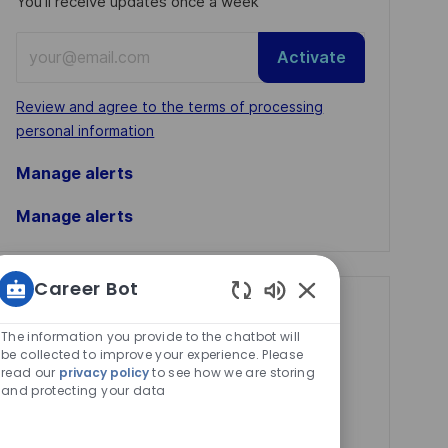
You'll receive updates once a week
Enter
Activate
Email
address
Required
Review and agree to the terms of processing
(Required)
personal information
Manage alerts
Manage alerts
Career Bot
Get tailored job
Enabled
Chatbot
The information you provide to the chatbot will
recommendations
Sounds
be collected to improve your experience. Please
based on your
read our
privacy policy
to see how we are storing
and protecting your data
interests.