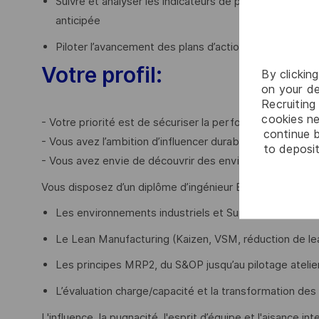
Suivre et analyser les indicateurs de performance (KP
anticipée
Piloter l’avancement des plans d’actions et en garantir l
Votre profil:
By clickin
on your de
Recruiting 
cookies ne
- Votre priorité est de sécuriser la performance industri
continue b
- Vous avez l’ambition d’influencer durablement les organ
to deposit
- Vous avez envie de découvrir des environnements comp
Vous disposez d’un diplôme d’ingénieur BAC+5 dans les a
Les environnements industriels et Supply Chain com
Le Lean Manufacturing (Kaizen, VSM, réduction de lea
Les principes MRP2, du S&OP jusqu’au pilotage ateli
L’évaluation charge/capacité et la transformation des 
L'influence, la pugnacité, l'esprit d’équipe et l'aisance in