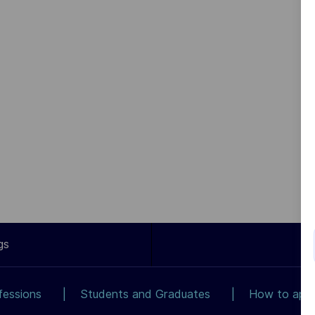
gs
fessions
Students and Graduates
How to app