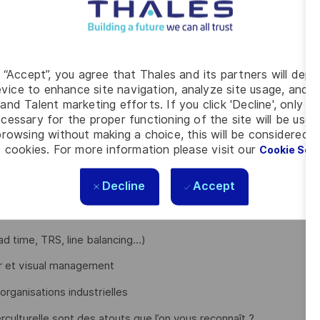
Is), détecter les signaux faibles et alerter de manière
’efficacité sur le terrain
g “Accept”, you agree that Thales and its partners will depo
vice to enhance site navigation, analyze site usage, and as
and Talent marketing efforts. If you click 'Decline', only t
cessary for the proper functioning of the site will be used
elle des fournisseurs ?
rowsing without making a choice, this will be considered a
isations industrielles ?
 cookies. For more information please visit our
Cookie Set
lexes, multiculturels et exigeants ?
Decline
Accept
chats ou équivalent et avez de l’expérience sur :
plexes
d time, TRS, line balancing…)
er et visual management
organisations industrielles
terculturelle sont des atouts que l’on vous reconnaît ?