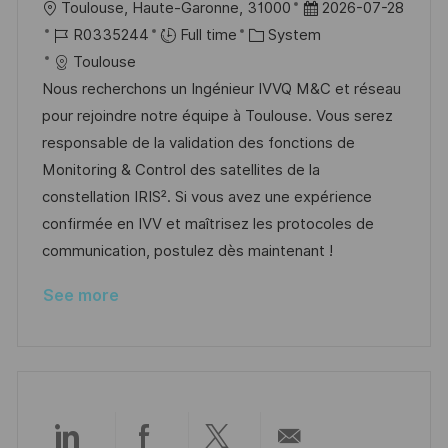
L
P
Toulouse, Haute-Garonne, 31000
2026-07-28
o
J
C
o
R0335244
Full time
System
c
o
a
s
Toulouse
a
b
t
t
Nous recherchons un Ingénieur IVVQ M&C et réseau
t
I
e
e
pour rejoindre notre équipe à Toulouse. Vous serez
i
d
g
d
responsable de la validation des fonctions de
o
o
D
Monitoring & Control des satellites de la
n
r
a
constellation IRIS². Si vous avez une expérience
y
t
confirmée en IVV et maîtrisez les protocoles de
e
communication, postulez dès maintenant !
See more