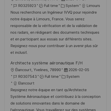
o
J
C
o
R0325923
Full time
System
Limours
c
o
a
s
Nous recherchons un Ingénieur IVVQ pour rejoindre
a
b
t
t
notre équipe à Limours, France. Vous serez
t
I
e
e
responsable de la vérification et de la validation de
i
d
g
d
nos radars, en rédigeant des documents techniques
o
o
D
et en participant aux essais sur différents sites.
n
r
a
Rejoignez-nous pour contribuer à un avenir plus sûr
y
t
et inclusif.
e
Architecte système aéronautique F/H
L
P
Élancourt, Yvelines, 78990
2026-02-05
o
J
C
o
R0307543
Full time
System
c
o
a
s
Elancourt
a
b
t
t
Rejoignez notre équipe en tant qu'Architecte
t
I
e
e
Système Aéronautique et contribuez à la conception
i
d
g
d
de solutions innovantes dans le domaine de
o
o
D
l'aéronautique. Vous travaillerez sur des systèmes