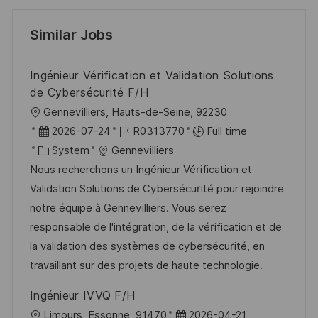
Similar Jobs
Ingénieur Vérification et Validation Solutions
de Cybersécurité F/H
L
Gennevilliers, Hauts-de-Seine, 92230
o
P
J
2026-07-24
R0313770
Full time
c
o
C
o
System
Gennevilliers
a
s
a
b
Nous recherchons un Ingénieur Vérification et
t
t
t
I
Validation Solutions de Cybersécurité pour rejoindre
i
e
e
d
notre équipe à Gennevilliers. Vous serez
o
d
g
responsable de l'intégration, de la vérification et de
n
D
o
la validation des systèmes de cybersécurité, en
a
r
travaillant sur des projets de haute technologie.
t
y
Ingénieur IVVQ F/H
e
L
P
Limours, Essonne, 91470
2026-04-21