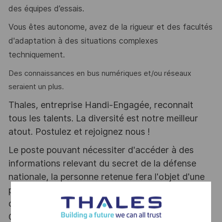
des équipes d’essais.
Vous êtes autonome, avez de la rigueur et des facultés
d'adaptation à des situations complexes
techniquement.
Des connaissances en bus numériques et/ou réseaux
seraient un plus.
Thales, entreprise Handi-Engagée, reconnait
tous les talents. La diversité est notre meilleur
atout. Postulez et rejoignez nous !
Le poste pouvant nécessiter d'accéder à des
informations relevant du secret de la défense
nationale, la personne retenue fera l'objet d'une
procédure d’habilitation, conformément aux
dispositions des articles R.2311-1 et suivants du
Code de la défense et de l’IGI 1300 SGDSN/PSE