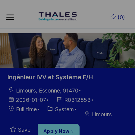
Skip to main content
Skip to main content
(0)
-
-
Ingénieur IVV et Système F/H
Location
Limours, Essonne, 91470
Posted
Job
2026-01-07
R0312853
Date
Id
Hiring
Category
Full time
System
Limours
Type
Save
Apply Now