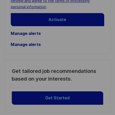
Required
Review and agree to the terms of processing
(Required)
personal information
Activate
Manage alerts
Manage alerts
Get tailored job recommendations
based on your interests.
Get Started