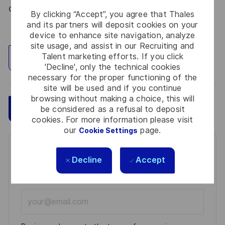
du 09 août 2021.
By clicking “Accept”, you agree that Thales
and its partners will deposit cookies on your
device to enhance site navigation, analyze
site usage, and assist in our Recruiting and
Talent marketing efforts. If you click
Explore Location
'Decline', only the technical cookies
necessary for the proper functioning of the
site will be used and if you continue
browsing without making a choice, this will
Save
Apply Now
be considered as a refusal to deposit
cookies. For more information please visit
our
page.
Cookie Settings
Get notified for similar jobs
Decline
Accept
You'll receive updates once a week
Enter
Email
address