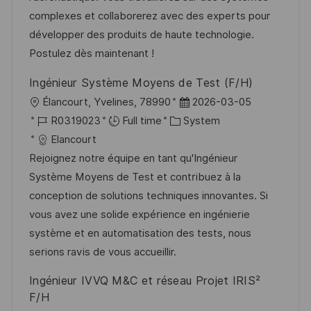
n
r
a
complexes et collaborerez avec des experts pour
y
t
développer des produits de haute technologie.
e
Postulez dès maintenant !
Ingénieur Système Moyens de Test (F/H)
L
P
Élancourt, Yvelines, 78990
2026-03-05
o
J
C
o
R0319023
Full time
System
c
o
a
s
Elancourt
a
b
t
t
Rejoignez notre équipe en tant qu'Ingénieur
t
I
e
e
Système Moyens de Test et contribuez à la
i
d
g
d
conception de solutions techniques innovantes. Si
o
o
D
vous avez une solide expérience en ingénierie
n
r
a
système et en automatisation des tests, nous
y
t
serions ravis de vous accueillir.
e
Ingénieur IVVQ M&C et réseau Projet IRIS²
F/H