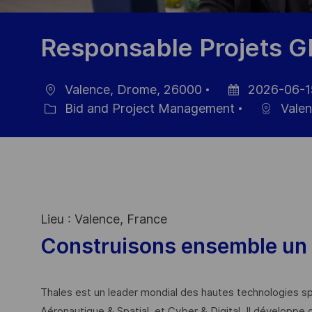
Responsable Projets GN
Valence, Drome, 26000
2026-06-1
Location
Posted
Bid and Project Management
Valen
Category
Date
Lieu : Valence, France
Construisons ensemble un 
Thales est un leader mondial des hautes technologies spé
Aéronautique & Spatial, et Cyber & Digital. Il développe 