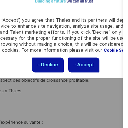
rogramme et la satisfaction du client, en assurant
'heure et au bon niveau de qualité.
ues et opportunités afin de dégager des marges
g “Accept”, you agree that Thales and its partners will depo
vice to enhance site navigation, analyze site usage, and as
de l’unité (cash, ponctualité, gains financiers, marge,
and Talent marketing efforts. If you click 'Decline', only t
cessary for the proper functioning of the site will be used
rowsing without making a choice, this will be considered a
ec les autres parties prenantes majeures du développement
 cookies. For more information please visit our
Cookie Set
méricain pour le développement du GPS.
Decline
Accept
s avec le client, les partenaires, la direction du
spect des objectifs de croissance profitable.
es à Thales.
’expérience suivante :