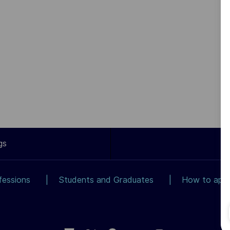
gs
fessions
Students and Graduates
How to app