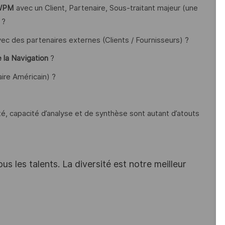
u WPM
avec un Client, Partenaire, Sous-traitant majeur (une
 ?
ec des partenaires externes (Clients / Fournisseurs) ?
la Navigation
?
aire Américain) ?
ité, capacité d’analyse et de synthèse sont autant d’atouts
s les talents. La diversité est notre meilleur