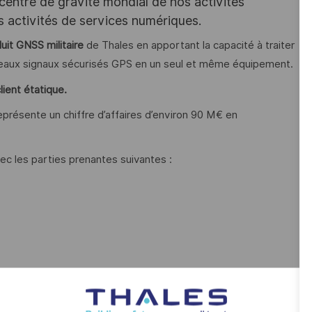
 centre de gravité mondial de nos activités
s activités de services numériques.
uit GNSS militaire
de Thales en apportant la capacité à traiter
uveaux signaux sécurisés GPS en un seul et même équipement.
lient étatique.
présente un chiffre d’affaires d’environ 90 M€ en
ec les parties prenantes suivantes :
es :