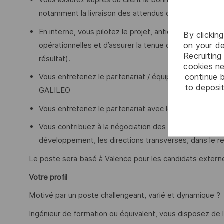
Vous assurez auprès du client la bonne exécution du p
notamment la livraison des attendus du programme à l
En interne, vous pilotez le projet, anticipez les risq
By clickin
on your de
opérationnelles et d’assurer la tenue des engagements 
Recruiting 
résultat).
cookies ne
continue b
Vous entretenez le partenariat / équipe intégrée av
to deposit
GALILEO
Vous entretenez le partenariat avec le partenaire a
Vous contribuez à la négociation des éventuels avenant
développement, les directions transverses, dans le re
Le poste sera basé à Valence pour les candidats extern
Votre profil
Motivé par un poste challengeant, varié et dynamique ?
Ingénieur de formation ou équivalent, vous disposez de l