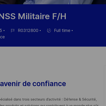
SS Militaire F/H
5
R0312800
Full time
Job
Hiring
ce
Id
Type
avenir de confiance
cialisé dans trois secteurs d’activité : Défense & Sécurité,
des produits et solutions qui contribuent à un monde plus sûr,