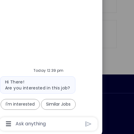
Share
Share
Share
Share
via
via
via
via
LinkedIn
Facebook
twitter
email
Today 12:39 pm
Bot
Hi There!
Personal Information
message
Are you interested in this job?
I'm interested
Similar Jobs
ly?
Why join us?
Chatbot
User
Input