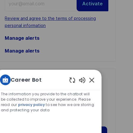
Activate
Email
address
Required
Review and agree to the terms of processing
(Required)
personal information
Manage alerts
Manage alerts
Career Bot
Get tailored job
Enabled
recommendations
Chatbot
The information you provide to the chatbot will
based on your
Sounds
be collected to improve your experience. Please
read our
privacy policy
to see how we are storing
interests.
and protecting your data