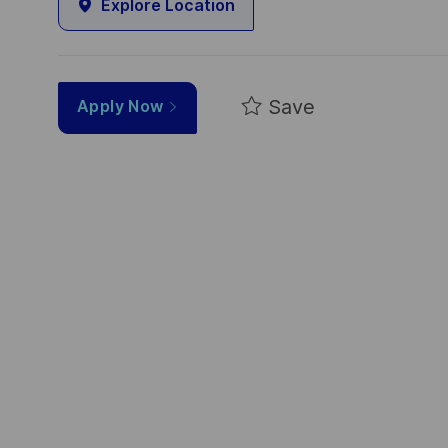
Explore Location
Save
Apply Now