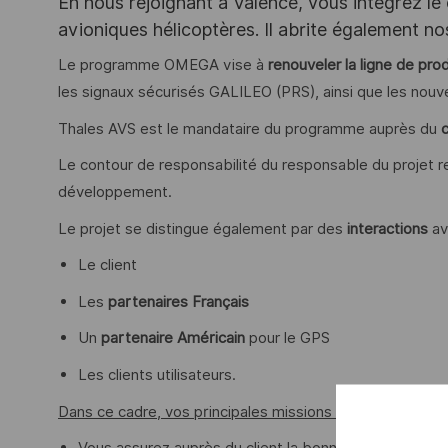
En nous rejoignant à Valence, vous intégrez le
avioniques hélicoptères. Il abrite également no
Le programme OMEGA vise à
renouveler la ligne de prod
les signaux sécurisés GALILEO (PRS), ainsi que les no
Thales AVS est le mandataire du programme auprès du
c
Le contour de responsabilité du responsable du projet re
développement.
Le projet se distingue également par des
interactions
av
Le client
Les
partenaires Français
Un
partenaire Américain
pour le GPS
Les clients utilisateurs.
Dans ce cadre, vos principales missions sont les suivant