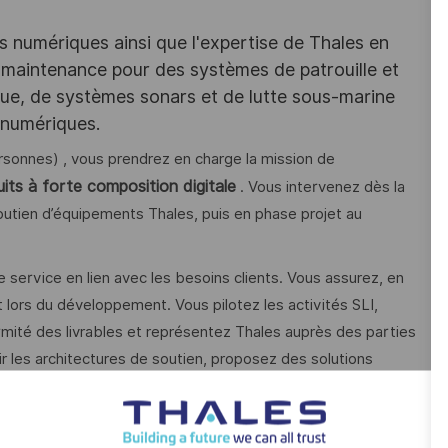
es numériques ainsi que l'expertise de Thales en
 maintenance pour des systèmes de patrouille et
que, de systèmes sonars et de lutte sous-marine
 numériques.
ersonnes) , vous prendrez en charge la mission de
its à forte composition digitale
. Vous intervenez dès la
outien d’équipements Thales, puis en phase projet au
 service en lien avec les besoins clients. Vous assurez, en
 lors du développement. Vous pilotez les activités SLI,
rmité des livrables et représentez Thales auprès des parties
r les architectures de soutien, proposez des solutions
l’offre service.