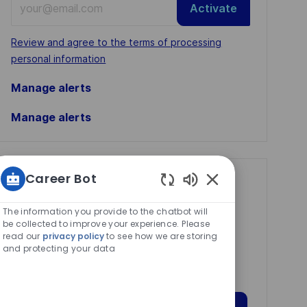
Activate
Email
address
Required
Review and agree to the terms of processing
(Required)
personal information
Manage alerts
Manage alerts
Career Bot
Get tailored job
Enabled
recommendations
Chatbot
The information you provide to the chatbot will
Sounds
based on your
be collected to improve your experience. Please
read our
privacy policy
to see how we are storing
interests.
and protecting your data