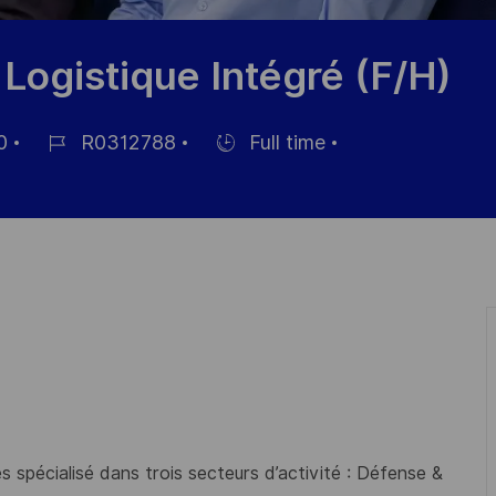
 Logistique Intégré (F/H)
0
R0312788
Full time
Job
Hiring
Id
Type
 spécialisé dans trois secteurs d’activité : Défense &