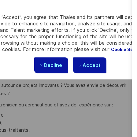
andards Thales.
es d’ingénierie système.
g “Accept”, you agree that Thales and its partners will depo
ien par les équipes de développement.
vice to enhance site navigation, analyze site usage, and as
/disponibilité.
and Talent marketing efforts. If you click 'Decline', only t
(doc, formation, outils, logistique).
cessary for the proper functioning of the site will be used
a digitalisation des services.
rowsing without making a choice, this will be considered a
 logistiques.
 cookies. For more information please visit our
Cookie Set
Decline
Accept
intien de solutions de services fiables et conformes ? Vous
es autour de projets innovants ? Vous avez envie de découvrir
xes ?
tronicien ou aéronautique et avez de l’expérience sur :
es
),
us-traitants,