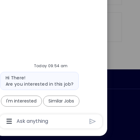
Share
Share
Share
Share
via
via
via
via
LinkedIn
Facebook
twitter
email
Today 09:54 am
Bot
Hi There!
Personal Information
message
Are you interested in this job?
I'm interested
Similar Jobs
ly?
Why join us?
Chatbot
User
Input
Box
With