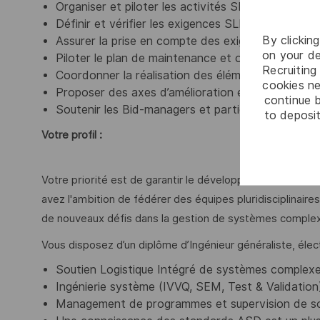
Organiser et piloter les activités SLI selon les st
Définir et vérifier les exigences SLI lors des phas
By clickin
Assurer la prise en compte des exigences de sout
on your de
Piloter le plan de maintenance et optimiser le coût
Recruiting 
Coordonner la réalisation des éléments de soutien 
cookies ne
Proposer des axes d’amélioration et accompagner l
continue b
Soutenir les Bid-managers et participer aux études
to deposit
Votre profil :
Votre priorité est de garantir le développement et le ma
avez l'ambition de fédérer des équipes pluridisciplinair
de nouveaux défis dans la gestion de systèmes comple
Vous disposez d’un diplôme d’Ingénieur généraliste, élec
Soutien Logistique Intégré de systèmes complex
Ingénierie système (IVVQ, SEM, Test & Validation
Management de programmes et supervision de so