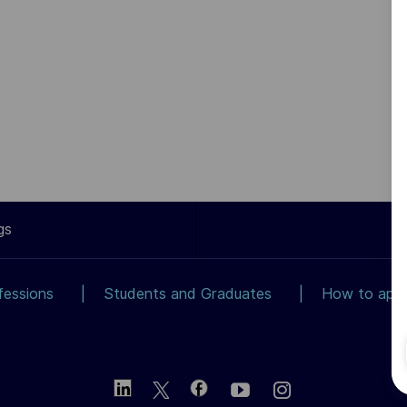
gs
fessions
Students and Graduates
How to app