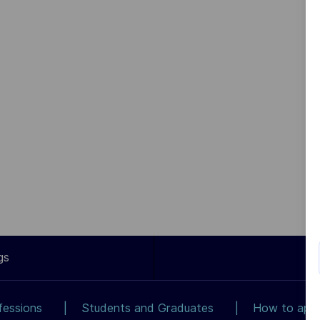
gs
fessions
Students and Graduates
How to app