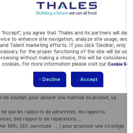
ence dont les principales activités à cadencer sont :
solescences, superviser les différentes étapes pour
 et en adéquation avec les délais attendus.
égie d’implémentation sur le parc.
g “Accept”, you agree that Thales and its partners will depo
 acteurs ingénierie, soutien, fournisseur, projet.
vice to enhance site navigation, analyze site usage, and as
s en service
and Talent marketing efforts. If you click 'Decline', only t
cessary for the proper functioning of the site will be used
 racines avec l’objectif de proposer une solution adaptée
rowsing without making a choice, this will be considered a
 cookies. For more information please visit our
Cookie Set
chniques complexes clients (sujet hors concept de
 produit, ingénierie service, fournisseurs pour y répondre.
Decline
Accept
ojet.
s, des solutions de traitements mais aussi à la gestion
el de soutien, pour assurer une maitrise du produit, sa
s tel que les rapports de pérennités, les rapports
ervices, des rapports de réparations …
lter MRI, SDI, servitude … ) pour proposer une stratégie