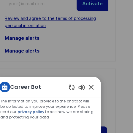
Activate
Email
address
Required
Review and agree to the terms of processing
(Required)
personal information
Manage alerts
Manage alerts
Get tailored job
Career Bot
recommendations
Enabled
based on your
Chatbot
The information you provide to the chatbot will
interests.
Sounds
be collected to improve your experience. Please
read our
privacy policy
to see how we are storing
and protecting your data