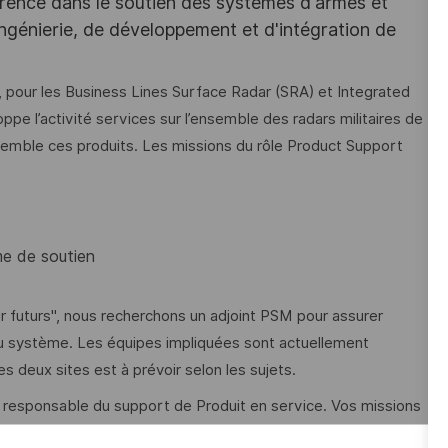
férence dans le soutien des systèmes d'armes et
’ingénierie, de développement et d'intégration de
pour les Business Lines Surface Radar (SRA) et Integrated
oppe l’activité services sur l’ensemble des radars militaires de
semble ces produits. Les missions du rôle Product Support
me de soutien
air futurs", nous recherchons un adjoint PSM pour assurer
 du système. Les équipes impliquées sont actuellement
 deux sites est à prévoir selon les sujets.
responsable du support de Produit en service. Vos missions