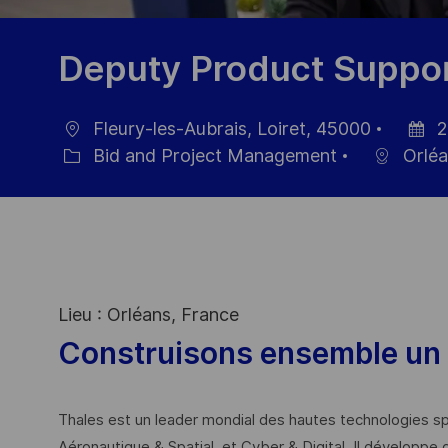
Deputy Product Suppo
Fleury-les-Aubrais, Loiret, 45000
2
Location
Posted
Bid and Project Management
Orléa
Category
Date
Lieu : Orléans, France
Construisons ensemble un 
Thales est un leader mondial des hautes technologies spé
Aéronautique & Spatial, et Cyber & Digital. Il développe 