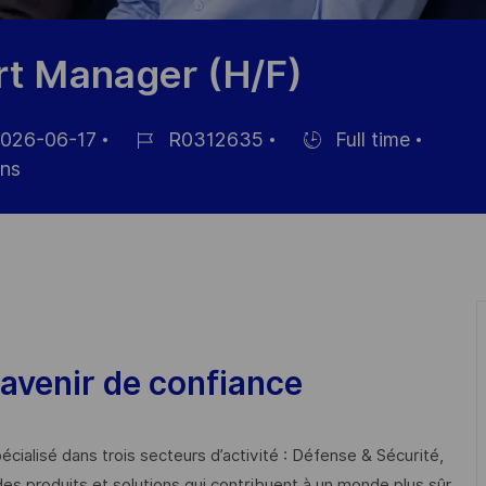
rt Manager (H/F)
026-06-17
R0312635
Full time
Job
Hiring
ns
Id
Type
avenir de confiance
cialisé dans trois secteurs d’activité : Défense & Sécurité,
des produits et solutions qui contribuent à un monde plus sûr,