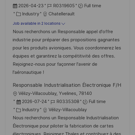
P
J
2026-04-23
R0319605
Full time
o
C
o
Industry
Chatellerault
s
a
b
Job available in 2 locations
t
t
I
Nous recherchons un Responsable appel d'offre
e
e
d
industrie pour préparer des propositions gagnantes
d
g
pour les produits avioniques. Vous coordonnerez les
D
o
équipes et garantirez la compétitivité des offres.
a
r
Rejoignez-nous pour façonner l'avenir de
t
y
l'aéronautique !
e
Responsable Industrialisation Électronique F/H
L
Vélizy-Villacoublay, Yvelines, 78140
o
P
J
2026-07-24
R0335308
Full time
c
o
C
o
Industry
Vélizy-Villacoublay
a
s
a
b
Nous recherchons un Responsable Industrialisation
t
t
t
I
Électronique pour piloter la fabrication de cartes
i
e
e
d
électroniques. Rejoignez Thales et contribuez à des