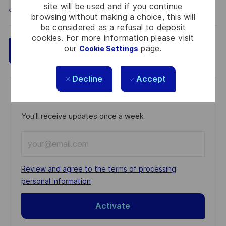
Explore Location
site will be used and if you continue
browsing without making a choice, this will
be considered as a refusal to deposit
cookies. For more information please visit
our
page.
Cookie Settings
Save
Apply Now
Decline
Accept
Get notified for similar jobs
You'll receive updates once a week
Enter
Email
address
Required
Review and agree to the terms of processing
(Required)
personal information
Activate