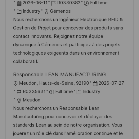
o
P
J
2026-06-11
R0330382
Full time
c
o
C
o
Industry
Gémenos
a
s
a
b
Nous recherchons un Ingénieur Electronique RFID &
t
t
t
I
Gestion de Projet pour concevoir des produits sans
i
e
e
d
contact innovants. Rejoignez notre équipe
o
d
g
dynamique à Gémenos et participez à des projets
n
D
o
technologiques exigeants dans un environnement
a
r
collaboratif.
t
y
Responsable LEAN MANUFACTURING
e
L
P
Meudon, Hauts-de-Seine, 92190
2026-07-27
o
J
C
o
R0335631
Full time
Industry
c
o
a
s
Meudon
a
b
t
t
Nous recherchons un Responsable Lean
t
I
e
e
Manufacturing pour concevoir et déployer des
i
d
g
d
standards Lean au sein de notre organisation. Vous
o
o
D
jouerez un rôle clé dans l'amélioration continue et le