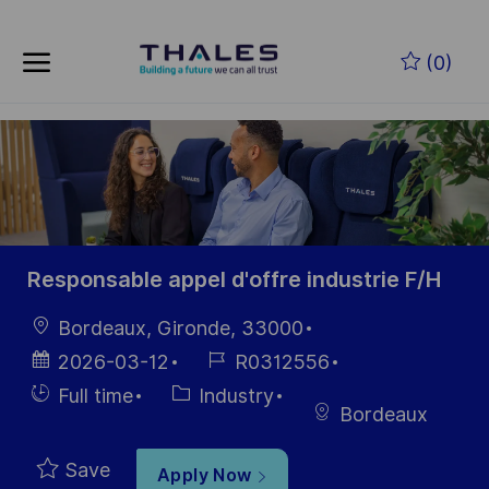
Skip to main content
Skip to main content
(0)
-
-
Responsable appel d'offre industrie F/H
Location
Bordeaux, Gironde, 33000
Posted
Job
2026-03-12
R0312556
Date
Id
Hiring
Category
Full time
Industry
Bordeaux
Type
Save
Apply Now