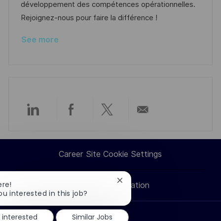
n
r
a
développement des compétences opérationnelles.
y
t
Rejoignez-nous pour faire la différence !
e
See more
Share
Share
Share
Share
via
via
via
via
Career Site Cookie Settings
LinkedIn
Facebook
twitter
email
Close
ere!
Personal Information
chatbot
ou interested in this job?
notification
m interested
Similar Jobs