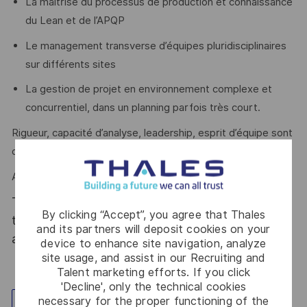
La maîtrise du processus de production et connaissance
du Lean et de l’APQP
Le management transverse d’équipes pluridisciplinaires
sur différents sites
La gestion de projet en environnement complexe et
concurrentiel, dans un planning parfois très court.
Rigueur, capacité d’analyse, leadership, esprit d’équipe sont
des atouts que l’on vous reconnait ?
Alors ce poste est fait pour vous !
Thales, entreprise Handi-Engagée, reconnait
By clicking “Accept”, you agree that Thales
tous les talents. La diversité est notre meilleur
and its partners will deposit cookies on your
atout. Postulez et rejoignez nous !
device to enhance site navigation, analyze
site usage, and assist in our Recruiting and
Talent marketing efforts. If you click
'Decline', only the technical cookies
necessary for the proper functioning of the