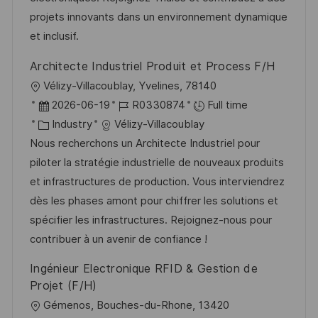
o
d
g
projets innovants dans un environnement dynamique
n
D
o
et inclusif.
a
r
Architecte Industriel Produit et Process F/H
t
y
L
Vélizy-Villacoublay, Yvelines, 78140
e
o
P
J
2026-06-19
R0330874
Full time
c
o
C
o
Industry
Vélizy-Villacoublay
a
s
a
b
Nous recherchons un Architecte Industriel pour
t
t
t
I
piloter la stratégie industrielle de nouveaux produits
i
e
e
d
et infrastructures de production. Vous interviendrez
o
d
g
dès les phases amont pour chiffrer les solutions et
n
D
o
spécifier les infrastructures. Rejoignez-nous pour
a
r
contribuer à un avenir de confiance !
t
y
Ingénieur Electronique RFID & Gestion de
e
Projet (F/H)
L
Gémenos, Bouches-du-Rhone, 13420