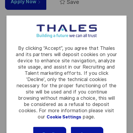
Save
Apply Now
Get notified for similar jobs
You'll receive updates once a week
By clicking “Accept”, you agree that Thales
Enter
and its partners will deposit cookies on your
device to enhance site navigation, analyze
Email
site usage, and assist in our Recruiting and
address
Required
Review and agree to the terms of processing
Talent marketing efforts. If you click
(Required)
personal information
'Decline', only the technical cookies
necessary for the proper functioning of the
site will be used and if you continue
Activate
browsing without making a choice, this will
be considered as a refusal to deposit
Manage alerts
cookies. For more information please visit
our
page.
Cookie Settings
Manage alerts