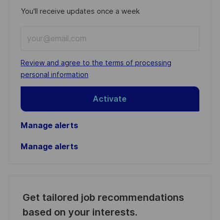
You'll receive updates once a week
Enter
Email
address
Required
Review and agree to the terms of processing
(Required)
personal information
Activate
Manage alerts
Manage alerts
Get tailored job recommendations
based on your interests.