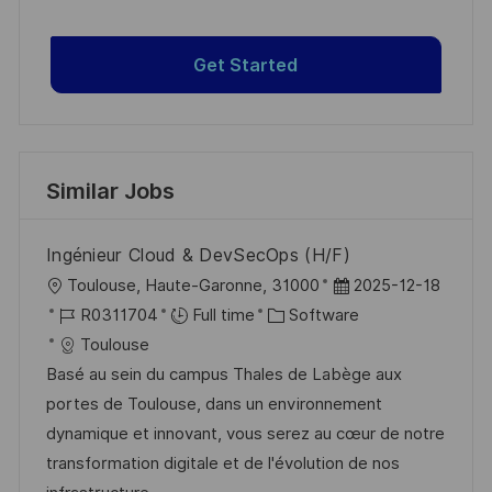
Get Started
Similar Jobs
Ingénieur Cloud & DevSecOps (H/F)
L
P
Toulouse, Haute-Garonne, 31000
2025-12-18
o
J
C
o
R0311704
Full time
Software
c
o
a
s
Toulouse
a
b
t
t
Basé au sein du campus Thales de Labège aux
t
I
e
e
portes de Toulouse, dans un environnement
i
d
g
d
dynamique et innovant, vous serez au cœur de notre
o
o
D
transformation digitale et de l'évolution de nos