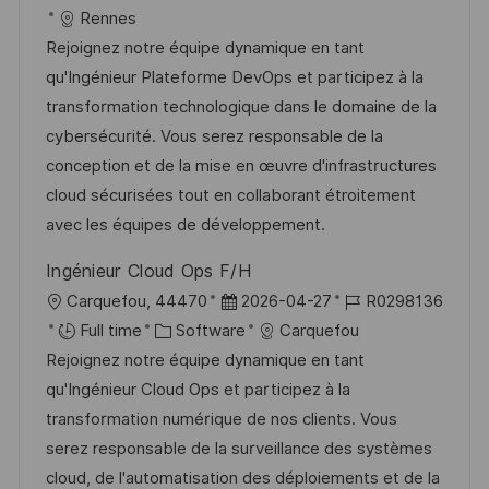
c
o
a
s
Rennes
a
b
t
t
Rejoignez notre équipe dynamique en tant
t
I
e
e
qu'Ingénieur Plateforme DevOps et participez à la
i
d
g
d
transformation technologique dans le domaine de la
o
o
D
cybersécurité. Vous serez responsable de la
n
r
a
conception et de la mise en œuvre d'infrastructures
y
t
cloud sécurisées tout en collaborant étroitement
e
avec les équipes de développement.
Ingénieur Cloud Ops F/H
L
P
J
Carquefou, 44470
2026-04-27
R0298136
o
C
o
o
Full time
Software
Carquefou
c
a
s
b
Rejoignez notre équipe dynamique en tant
a
t
t
I
qu'Ingénieur Cloud Ops et participez à la
t
e
e
d
transformation numérique de nos clients. Vous
i
g
d
serez responsable de la surveillance des systèmes
o
o
D
cloud, de l'automatisation des déploiements et de la