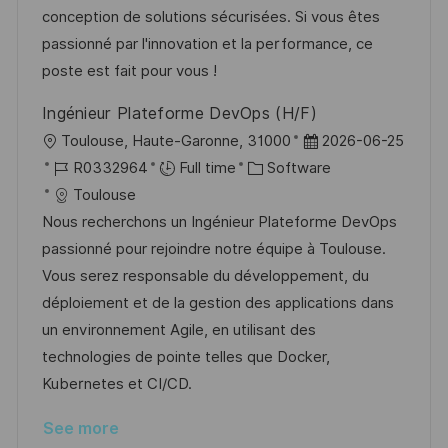
n
r
a
conception de solutions sécurisées. Si vous êtes
y
t
passionné par l'innovation et la performance, ce
e
poste est fait pour vous !
Ingénieur Plateforme DevOps (H/F)
L
P
Toulouse, Haute-Garonne, 31000
2026-06-25
o
J
C
o
R0332964
Full time
Software
c
o
a
s
Toulouse
a
b
t
t
Nous recherchons un Ingénieur Plateforme DevOps
t
I
e
e
passionné pour rejoindre notre équipe à Toulouse.
i
d
g
d
Vous serez responsable du développement, du
o
o
D
déploiement et de la gestion des applications dans
n
r
a
un environnement Agile, en utilisant des
y
t
technologies de pointe telles que Docker,
e
Kubernetes et CI/CD.
See more