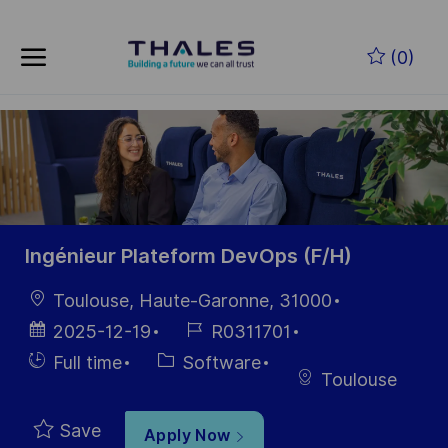
Skip to main content
Skip to main content
(0)
-
-
Ingénieur Plateform DevOps (F/H)
Location
Toulouse, Haute-Garonne, 31000
Posted
Job
2025-12-19
R0311701
Date
Id
Hiring
Category
Full time
Software
Toulouse
Type
Save
Apply Now