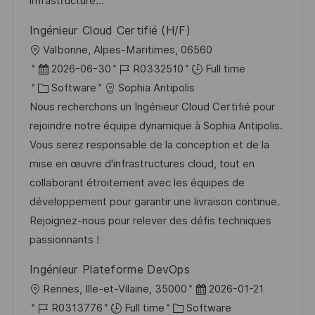
n
r
a
infrastructure...
y
t
Ingénieur Cloud Certifié (H/F)
e
L
Valbonne, Alpes-Maritimes, 06560
o
P
J
2026-06-30
R0332510
Full time
c
o
C
o
Software
Sophia Antipolis
a
s
a
b
Nous recherchons un Ingénieur Cloud Certifié pour
t
t
t
I
rejoindre notre équipe dynamique à Sophia Antipolis.
i
e
e
d
Vous serez responsable de la conception et de la
o
d
g
mise en œuvre d'infrastructures cloud, tout en
n
D
o
collaborant étroitement avec les équipes de
a
r
développement pour garantir une livraison continue.
t
y
Rejoignez-nous pour relever des défis techniques
e
passionnants !
Ingénieur Plateforme DevOps
L
P
Rennes, Ille-et-Vilaine, 35000
2026-01-21
o
J
C
o
R0313776
Full time
Software