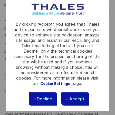
les domaines de l’Aerospace, de l’énergie, comme de la
défense pour renforcer notre expertise et notre innovation.
Nous utilisons des méthodologies DevSecOps et agiles
By clicking “Accept”, you agree that Thales
pour accélérer le développement et l'exploitation de nos
and its partners will deposit cookies on your
device to enhance site navigation, analyze
services cloud.
site usage, and assist in our Recruiting and
Nous recherchons une personnalité qui saura apporter sa
Talent marketing efforts. If you click
'Decline', only the technical cookies
pierre à l'édifice, partager ses connaissances et grandir
necessary for the proper functioning of the
avec l'équipe.
site will be used and if you continue
browsing without making a choice, this will
L'environnement technique est exigeant, mais nous offrons
be considered as a refusal to deposit
un cadre de travail stimulant et des opportunités de
cookies. For more information please visit
développement continu.
our
page.
Cookie Settings
Vous bénéficierez de parcours de formation, d'académies
et de communautés internes pour développer vos
Decline
Accept
compétences et évoluer dans votre carrière.
Vous serez intégré(e) dans une équipe dynamique et