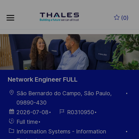
Skip to main content
(0)
-
Network Engineer FULL
Location
São Bernardo do Campo, São Paulo,
09890-430
Posted
Job
2026-07-08
R0310950
Date
Id
Hiring
Full time
Type
Category
Information Systems - Information