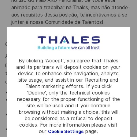
no uso do Palo Alto Panorama. Se você está
animado para trabalhar na Thales, mas não atende
aos requisitos dessa posição, te incentivamos a se
juntar à nossa Comunidade de Talentos!
O que oferecemos
A Thales oferece um extenso programa de benefícios
By clicking “Accept”, you agree that Thales
para todos os funcionários em tempo integral que
and its partners will deposit cookies on your
trabalham 30 horas ou mais por semana e seus
device to enhance site navigation, analyze
site usage, and assist in our Recruiting and
dependentes elegíveis, incluindo:
Talent marketing efforts. If you click
'Decline', only the technical cookies
Plano de Saúde e Odontológico.
necessary for the proper functioning of the
Previdência privada com contribuição da empresa e
site will be used and if you continue
um match, sem período de carência.
browsing without making a choice, this will
Feriados pagos pela empresa, dias de férias e
be considered as a refusal to deposit
licença médica remunerada.
cookies. For more information please visit
Seguro de Vida fornecido pela empresa.
our
page.
Cookie Settings