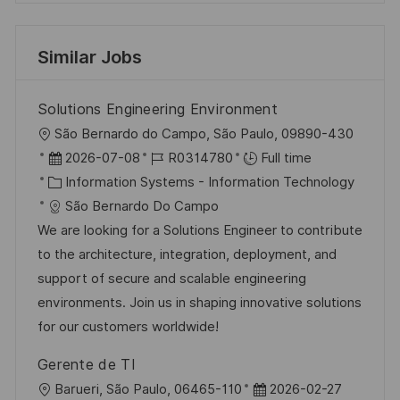
Similar Jobs
Solutions Engineering Environment
L
São Bernardo do Campo, São Paulo, 09890-430
o
P
J
2026-07-08
R0314780
Full time
c
o
C
o
Information Systems - Information Technology
a
s
a
b
São Bernardo Do Campo
t
t
t
I
We are looking for a Solutions Engineer to contribute
i
e
e
d
to the architecture, integration, deployment, and
o
d
g
support of secure and scalable engineering
n
D
o
environments. Join us in shaping innovative solutions
a
r
for our customers worldwide!
t
y
Gerente de TI
e
L
P
Barueri, São Paulo, 06465-110
2026-02-27