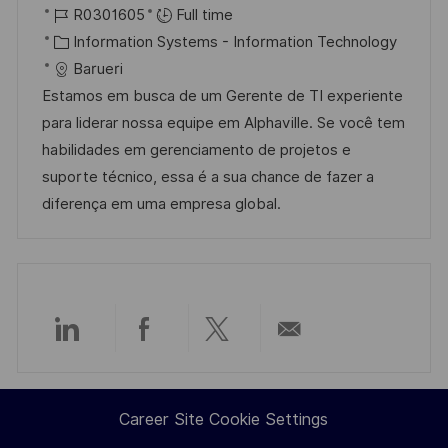
o
J
o
R0301605
Full time
c
o
C
s
Information Systems - Information Technology
a
b
a
t
Barueri
t
I
t
e
Estamos em busca de um Gerente de TI experiente
i
d
e
d
para liderar nossa equipe em Alphaville. Se você tem
o
g
D
habilidades em gerenciamento de projetos e
n
o
a
suporte técnico, essa é a sua chance de fazer a
r
t
diferença em uma empresa global.
y
e
Share
Share
Share
Share
via
via
via
via
Career Site Cookie Settings
LinkedIn
Facebook
twitter
email