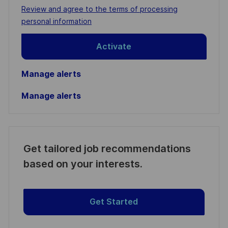
address
Required
Review and agree to the terms of processing
(Required)
personal information
Activate
Manage alerts
Manage alerts
Get tailored job recommendations
based on your interests.
Get Started