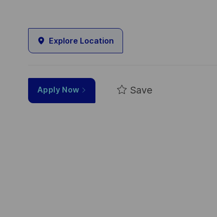
Explore Location
Save
Apply Now