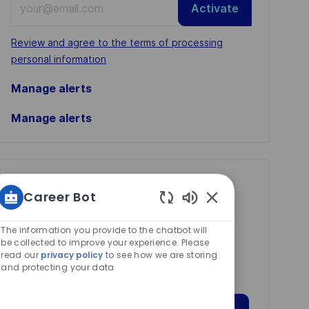
Activate
Email
address
Required
Review and agree to the terms of processing
(Required)
personal information
Manage alerts
Manage alerts
Get tailored job
Career Bot
recommendations
Enabled
based on your
Chatbot
The information you provide to the chatbot will
Sounds
be collected to improve your experience. Please
interests.
read our
privacy policy
to see how we are storing
and protecting your data