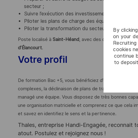
secteur ;
Suivre l’exécution des investissements ;
Piloter les plans de charge des équipes ;
Piloter la transformation du secteur afin d’amélio
By clickin
on your de
Poste localisé à
Saint-Héand
, avec des déplacements à 
Recruiting 
d’Élancourt
.
cookies ne
continue b
Votre profil
to deposit
De formation Bac +5, vous bénéficiez d’une expérience
complexes, la déclinaison de plans de transformation et 
managé une équipe. Vous disposez de très bonnes capaci
une organisation matricielle et comprenez ce que cela impl
et savez en identifiez le sens et la pertinence.
Thales, entreprise Handi-Engagée, reconnait tou
atout. Postulez et rejoignez nous !