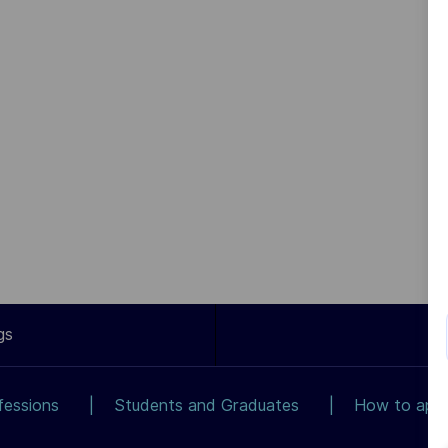
gs
fessions
Students and Graduates
How to app