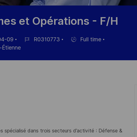
s et Opérations - F/H
04-09
R0310773
Full time
Job
Hiring
-Étienne
Id
Type
 spécialisé dans trois secteurs d’activité : Défense &