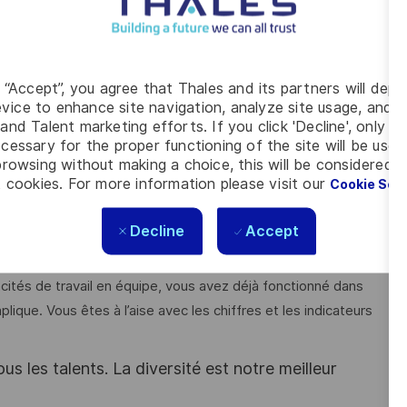
rer sa compétitivité.*
g “Accept”, you agree that Thales and its partners will depo
vice to enhance site navigation, analyze site usage, and as
prévoir environ chaque semaine sur les sites de
Toulouse
et
and Talent marketing efforts. If you click 'Decline', only t
cessary for the proper functioning of the site will be used
rowsing without making a choice, this will be considered a
 cookies. For more information please visit our
Cookie Set
Decline
Accept
 de minimum 10 ans dans la gestion de programmes
le pilotage des activités des Opérations. Vous avez déjà
tés de travail en équipe, vous avez déjà fonctionné dans
ique. Vous êtes à l’aise avec les chiffres et les indicateurs
s les talents. La diversité est notre meilleur