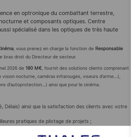
llence en optronique du combattant terrestre,
 nocturne et composants optiques. Centre
aussi spécialisé dans les optiques de très haute
Cinéma
, vous prenez en charge la fonction de
Responsable
le bras droit du Directeur de secteur.
onnel 2026 de
180 M€
, fournit des solutions clients comprenant
 vision nocturne, caméras infrarouges, viseurs d’arme…),
ions d’autoprotection…) ainsi que pour le cinéma.
, Délais) ainsi que la satisfaction des clients avec votre
leures pratiques de pilotage de projets ;
es risques sur l’ensemble du périmètre du secteur ;
nation avec la Direction financière et la Direction du