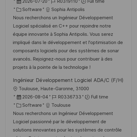
o
P
J
2026-07-20
R0319110
Full time
c
o
C
o
Software
Sophia Antipolis
a
s
a
b
Nous recherchons un Ingénieur Développement
t
t
t
I
Logiciel spécialisé en C++ pour rejoindre notre
i
e
e
d
équipe innovante à Sophia Antipolis. Vous serez
o
d
g
impliqué dans le développement et l'optimisation de
n
D
o
composants logiciels pour des systèmes de sonar
a
r
avancés. Rejoignez-nous pour contribuer à des
t
y
projets à la pointe de la technologie !
e
Ingénieur Développement Logiciel ADA/C (F/H)
L
Toulouse, Haute-Garonne, 31000
o
P
J
2026-08-04
R0336733
Full time
c
o
C
o
Software
Toulouse
a
s
a
b
Nous recherchons un Ingénieur Développement
t
t
t
I
Logiciel passionné par le développement de
i
e
e
d
solutions innovantes pour les systèmes de contrôle