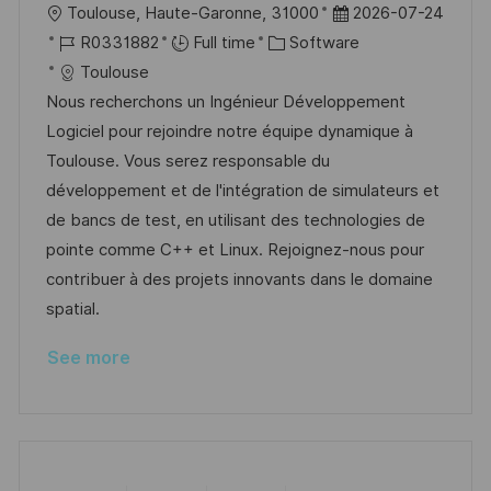
L
P
Toulouse, Haute-Garonne, 31000
2026-07-24
o
J
C
o
R0331882
Full time
Software
c
o
a
s
Toulouse
a
b
t
t
Nous recherchons un Ingénieur Développement
t
I
e
e
Logiciel pour rejoindre notre équipe dynamique à
i
d
g
d
Toulouse. Vous serez responsable du
o
o
D
développement et de l'intégration de simulateurs et
n
r
a
de bancs de test, en utilisant des technologies de
y
t
pointe comme C++ et Linux. Rejoignez-nous pour
e
contribuer à des projets innovants dans le domaine
spatial.
See more