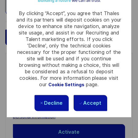
Explore Location
By clicking “Accept”, you agree that Thales
and its partners will deposit cookies on your
device to enhance site navigation, analyze
site usage, and assist in our Recruiting and
Save
Apply Now
Talent marketing efforts. If you click
'Decline', only the technical cookies
necessary for the proper functioning of the
site will be used and if you continue
Get notified for similar jobs
browsing without making a choice, this will
be considered as a refusal to deposit
You'll receive updates once a week
cookies. For more information please visit
our
page.
Cookie Settings
Enter
Email
Decline
Accept
address
Required
Review and agree to the terms of processing
(Required)
personal information
Activate