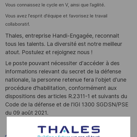
Vous connaissez le cycle en V, ainsi que l’agilité.
Vous avez l'esprit d'équipe et favorisez le travail
collaboratif.
Thales, entreprise Handi-Engagée, reconnait
tous les talents. La diversité est notre meilleur
atout. Postulez et rejoignez nous !
Le poste pouvant nécessiter d'accéder à des
informations relevant du secret de la défense
nationale, la personne retenue fera l'objet d'une
procédure d’habilitation, conformément aux
dispositions des articles R.2311-1 et suivants du
Code de la défense et de l’IGI 1300 SGDSN/PSE
du 09 août 2021.