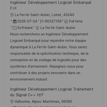
Ingénieur Développement Logiciel Embarqué
F.H
L
La Ferté-Saint-Aubin, Loiret, 45240
o
P
J
2026-07-24
R0327159
Full time
c
o
C
o
Software
La Ferté-Saint-Aubin
a
s
a
b
Nous recherchons un Ingénieur Développement
t
t
t
I
Logiciel Embarqué pour rejoindre notre équipe
i
e
e
d
dynamique à La Ferté-Saint-Aubin. Vous serez
o
d
g
responsable de la spécification technique, de la
n
D
o
conception et du codage de logiciels pour des
a
r
systèmes d'armement. Rejoignez-nous pour
t
y
contribuer à des projets innovants dans un
e
environnement inclusif.
Ingénieur Développement Logiciel Traitement
du Signal C++ H/F
L
Valbonne, Alpes-Maritimes, 06560