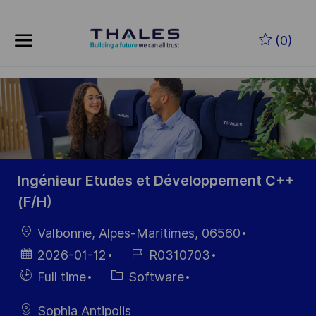
Skip to main content
Skip to main content
(0)
-
-
Ingénieur Etudes et Développement C++
(F/H)
Location
Valbonne, Alpes-Maritimes, 06560
Posted
Job
2026-01-12
R0310703
Date
Id
Hiring
Category
Full time
Software
Type
Sophia Antipolis