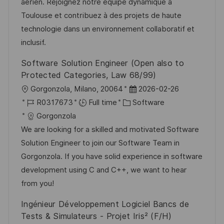
o
d
g
aérien. Rejoignez notre équipe dynamique à
n
D
o
Toulouse et contribuez à des projets de haute
a
r
technologie dans un environnement collaboratif et
t
y
inclusif.
e
Software Solution Engineer (Open also to
Protected Categories, Law 68/99)
L
P
Gorgonzola, Milano, 20064
2026-02-26
o
J
C
o
R0317673
Full time
Software
c
o
a
s
Gorgonzola
a
b
t
t
We are looking for a skilled and motivated Software
t
I
e
e
Solution Engineer to join our Software Team in
i
d
g
d
Gorgonzola. If you have solid experience in software
o
o
D
development using C and C++, we want to hear
n
r
a
from you!
y
t
Ingénieur Développement Logiciel Bancs de
e
Tests & Simulateurs - Projet Iris² (F/H)