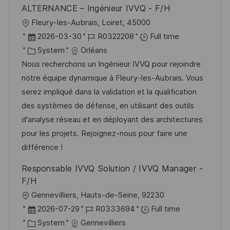
ALTERNANCE – Ingénieur IVVQ - F/H
L
Fleury-les-Aubrais, Loiret, 45000
o
P
J
2026-03-30
R0322208
Full time
c
o
C
o
System
Orléans
a
s
a
b
Nous recherchons un Ingénieur IVVQ pour rejoindre
t
t
t
I
notre équipe dynamique à Fleury-les-Aubrais. Vous
i
e
e
d
serez impliqué dans la validation et la qualification
o
d
g
des systèmes de défense, en utilisant des outils
n
D
o
d'analyse réseau et en déployant des architectures
a
r
pour les projets. Rejoignez-nous pour faire une
t
y
différence !
e
Responsable IVVQ Solution / IVVQ Manager -
F/H
L
Gennevilliers, Hauts-de-Seine, 92230
o
P
J
2026-07-29
R0333694
Full time
c
o
C
o
System
Gennevilliers