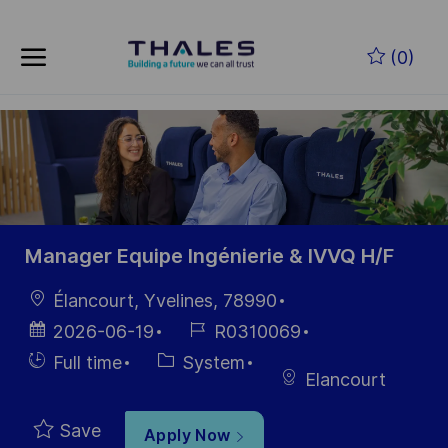
Skip to main content
Skip to main content
(0)
-
-
Manager Equipe Ingénierie & IVVQ H/F
Location
Élancourt, Yvelines, 78990
Posted
Job
2026-06-19
R0310069
Date
Id
Hiring
Category
Full time
System
Elancourt
Type
Save
Apply Now