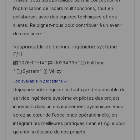
Thales. Vous serez impliqué dans la conception et
o
D
o
l'optimisation de radars multifonctions, tout en
n
a
r
collaborant avec des équipes techniques et des
t
y
clients. Rejoignez-nous pour contribuer à un avenir
e
de confiance !
Responsable de service ingénierie système
F/H
P
J
2026-01-14
R0294395
Full time
o
C
o
System
Vélizy
s
a
b
Job available in 2 locations
t
t
I
Rejoignez notre équipe en tant que Responsable de
e
e
d
service ingénierie système et pilotez des projets
d
g
innovants dans un environnement dynamique. Vous
D
o
serez au cœur de l'excellence opérationnelle, en
a
r
intégrant les meilleures pratiques Lean et Agile pour
t
y
garantir la réussite de nos projets.
e