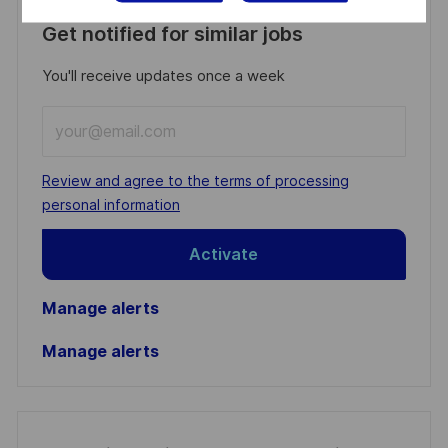
Get notified for similar jobs
You'll receive updates once a week
Enter
Email
address
Required
Review and agree to the terms of processing
(Required)
personal information
Activate
Manage alerts
Manage alerts