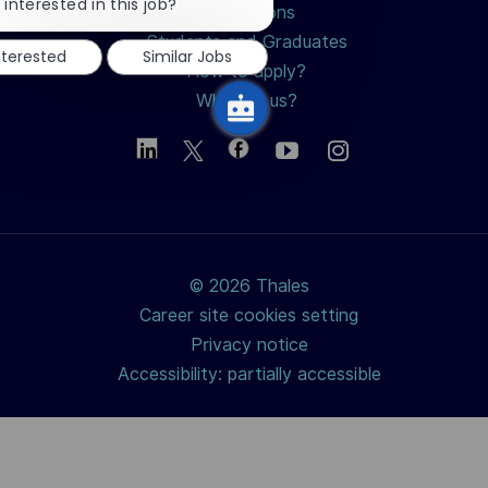
chatbot
 interested in this job?
Professions
notification
Students and Graduates
nterested
Similar Jobs
How to apply?
Why join us?
© 2026 Thales
Career site cookies setting
Privacy notice
Accessibility: partially accessible