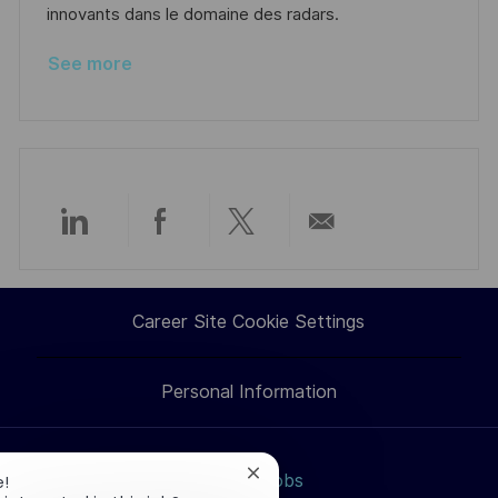
e
innovants dans le domaine des radars.
See more
Share
Share
Share
Share
via
via
via
via
Career Site Cookie Settings
LinkedIn
Facebook
twitter
email
Personal Information
Close
Search jobs
e!