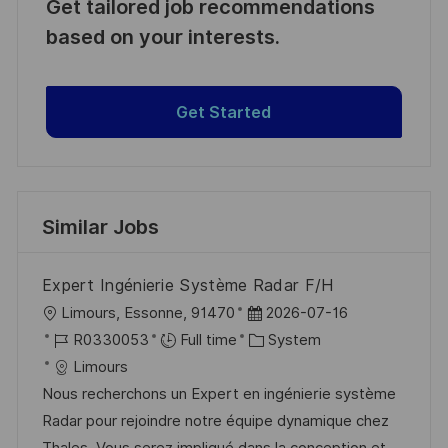
Get tailored job recommendations
based on your interests.
Get Started
Similar Jobs
Expert Ingénierie Système Radar F/H
L
P
Limours, Essonne, 91470
2026-07-16
o
J
o
C
R0330053
Full time
System
c
o
s
a
Limours
a
b
t
t
Nous recherchons un Expert en ingénierie système
t
I
e
e
Radar pour rejoindre notre équipe dynamique chez
i
d
d
g