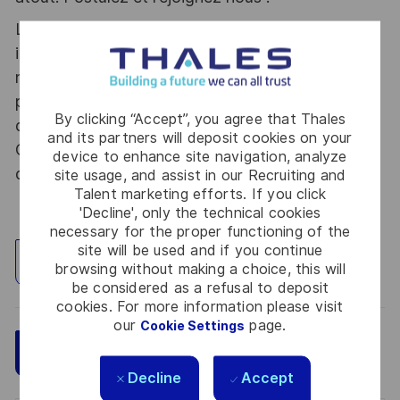
Le poste pouvant nécessiter d'accéder à des
informations relevant du secret de la défense
nationale, la personne retenue fera l'objet d'une
procédure d’habilitation, conformément aux
By clicking “Accept”, you agree that Thales
dispositions des articles R.2311-1 et suivants du
and its partners will deposit cookies on your
Code de la défense et de l’IGI 1300 SGDSN/PSE
device to enhance site navigation, analyze
du 09 août 2021.
site usage, and assist in our Recruiting and
Talent marketing efforts. If you click
'Decline', only the technical cookies
necessary for the proper functioning of the
site will be used and if you continue
Explore Location
browsing without making a choice, this will
be considered as a refusal to deposit
cookies. For more information please visit
our
page.
Cookie Settings
Save
Apply Now
Decline
Accept