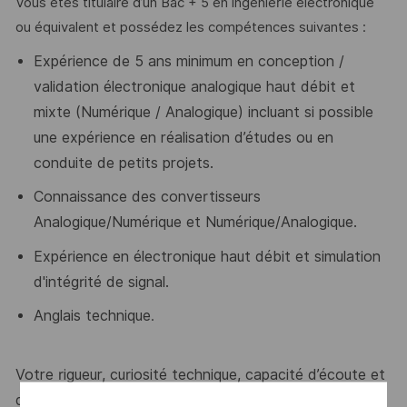
Vous êtes titulaire d’un Bac + 5 en ingénierie électronique
ou équivalent et possédez les compétences suivantes :
Expérience de 5 ans minimum en conception /
validation électronique analogique haut débit et
mixte (Numérique / Analogique) incluant si possible
une expérience en réalisation d’études ou en
conduite de petits projets.
Connaissance des convertisseurs
Analogique/Numérique et Numérique/Analogique.
Expérience en électronique haut débit et simulation
d'intégrité de signal.
Anglais technique
.
Votre rigueur, curiosité technique, capacité d’écoute et
d’apprentissage sont des atouts que l’on vous