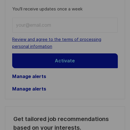
You'll receive updates once a week
Enter
Email
address
Required
Review and agree to the terms of processing
(Required)
personal information
Activate
Manage alerts
Manage alerts
Get tailored job recommendations
based on your interests.