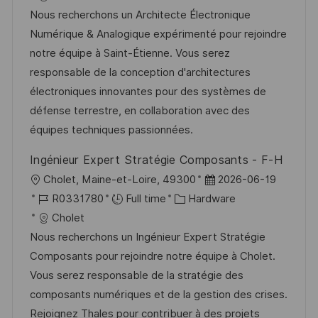
a
b
t
t
Nous recherchons un Architecte Électronique
t
I
e
e
Numérique & Analogique expérimenté pour rejoindre
i
d
g
d
notre équipe à Saint-Étienne. Vous serez
o
o
D
responsable de la conception d'architectures
n
r
a
électroniques innovantes pour des systèmes de
y
t
défense terrestre, en collaboration avec des
e
équipes techniques passionnées.
Ingénieur Expert Stratégie Composants - F-H
L
P
Cholet, Maine-et-Loire, 49300
2026-06-19
o
J
C
o
R0331780
Full time
Hardware
c
o
a
s
Cholet
a
b
t
t
Nous recherchons un Ingénieur Expert Stratégie
t
I
e
e
Composants pour rejoindre notre équipe à Cholet.
i
d
g
d
Vous serez responsable de la stratégie des
o
o
D
composants numériques et de la gestion des crises.
n
r
a
Rejoignez Thales pour contribuer à des projets