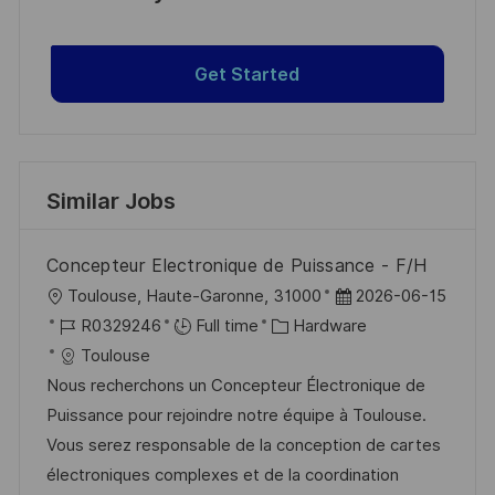
Get Started
Similar Jobs
Concepteur Electronique de Puissance - F/H
L
P
Toulouse, Haute-Garonne, 31000
2026-06-15
o
J
C
o
R0329246
Full time
Hardware
c
o
a
s
Toulouse
a
b
t
t
Nous recherchons un Concepteur Électronique de
t
I
e
e
Puissance pour rejoindre notre équipe à Toulouse.
i
d
g
d
Vous serez responsable de la conception de cartes
o
o
D
électroniques complexes et de la coordination