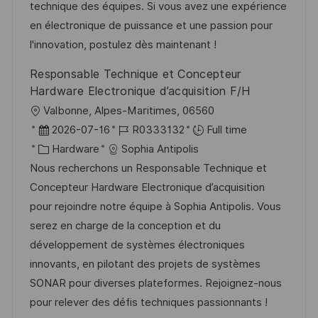
n
r
a
technique des équipes. Si vous avez une expérience
y
t
en électronique de puissance et une passion pour
e
l'innovation, postulez dès maintenant !
Responsable Technique et Concepteur
Hardware Electronique d’acquisition F/H
L
Valbonne, Alpes-Maritimes, 06560
o
P
J
2026-07-16
R0333132
Full time
c
o
C
o
Hardware
Sophia Antipolis
a
s
a
b
Nous recherchons un Responsable Technique et
t
t
t
I
Concepteur Hardware Electronique d’acquisition
i
e
e
d
pour rejoindre notre équipe à Sophia Antipolis. Vous
o
d
g
serez en charge de la conception et du
n
D
o
développement de systèmes électroniques
a
r
innovants, en pilotant des projets de systèmes
t
y
SONAR pour diverses plateformes. Rejoignez-nous
e
pour relever des défis techniques passionnants !