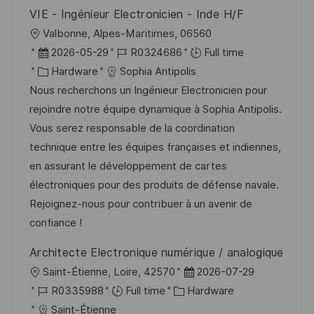
VIE - Ingénieur Electronicien - Inde H/F
L
Valbonne, Alpes-Maritimes, 06560
o
P
J
2026-05-29
R0324686
Full time
c
o
C
o
Hardware
Sophia Antipolis
a
s
a
b
Nous recherchons un Ingénieur Electronicien pour
t
t
t
I
rejoindre notre équipe dynamique à Sophia Antipolis.
i
e
e
d
Vous serez responsable de la coordination
o
d
g
technique entre les équipes françaises et indiennes,
n
D
o
en assurant le développement de cartes
a
r
électroniques pour des produits de défense navale.
t
y
Rejoignez-nous pour contribuer à un avenir de
e
confiance !
Architecte Electronique numérique / analogique
L
P
Saint-Étienne, Loire, 42570
2026-07-29
o
J
C
o
R0335988
Full time
Hardware
c
o
a
s
Saint-Étienne