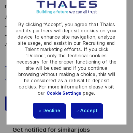
reconnait ?
Alors ce poste est fait pour vous !
By clicking “Accept”, you agree that Thales
Thales, entreprise Handi-Engagée, reconnait
and its partners will deposit cookies on your
tous les talents. La diversité est notre meilleur
device to enhance site navigation, analyze
site usage, and assist in our Recruiting and
atout. Postulez et rejoignez nous !
Talent marketing efforts. If you click
'Decline', only the technical cookies
necessary for the proper functioning of the
site will be used and if you continue
Explore Location
browsing without making a choice, this will
be considered as a refusal to deposit
cookies. For more information please visit
our
page.
Cookie Settings
Save
Apply Now
Decline
Accept
Get notified for similar jobs