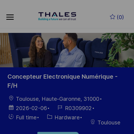
Skip to main content
Skip to main content
(0)
-
-
Concepteur Electronique Numérique -
F/H
Location
Toulouse, Haute-Garonne, 31000
Posted
Job
2026-02-06
R0309902
Date
Id
Hiring
Category
Full time
Hardware
Toulouse
Type