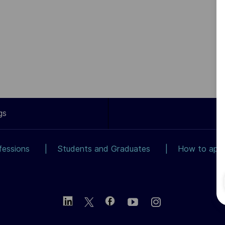
gs
fessions
Students and Graduates
How to app