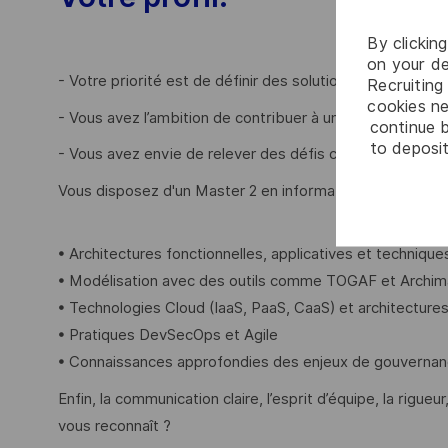
By clickin
on your de
- Votre priorité est de définir des solutions techniques 
Recruiting 
cookies ne
- Vous avez l’ambition de contribuer à un environnement 
continue b
to deposit
- Vous avez envie de relever des défis complexes dans u
Vous disposez d'un Master 2 en informatique ou équivale
• Architectures fonctionnelles, applicatives et techniqu
• Modélisation avec des outils comme TOGAF et Archim
• Technologies Cloud (IaaS, PaaS, CaaS) et architecture
• Pratiques DevSecOps et Agile
• Connaissances approfondies des enjeux de gouvernan
Enfin, la communication claire, l’esprit d’équipe, la rigueu
vous reconnaît ?