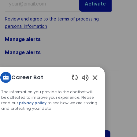
Activate
Email
address
Required
Review and agree to the terms of processing
(Required)
personal information
Manage alerts
Manage alerts
Career Bot
Get tailored job
Enabled
recommendations
Chatbot
The information you provide to the chatbot will
Sounds
be collected to improve your experience. Please
based on your
read our
privacy policy
to see how we are storing
and protecting your data
interests.