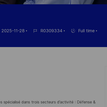
H
2025-11-28
R0309334
Full time
ed
Job
Hiring
Id
Type
 spécialisé dans trois secteurs d’activité : Défense &