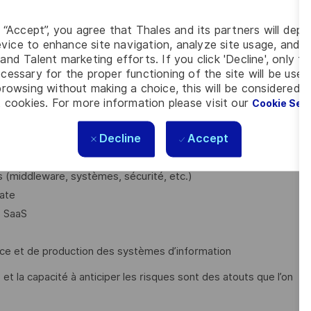
g “Accept”, you agree that Thales and its partners will depo
vice to enhance site navigation, analyze site usage, and as
cohérentes avec la stratégie d’entreprise ?
and Talent marketing efforts. If you click 'Decline', only t
cessary for the proper functioning of the site will be used
innovant et collaboratif?
rowsing without making a choice, this will be considered a
 cookies. For more information please visit our
Cookie Set
n cadre international ?
nt et avez de l'expérience sur :
Decline
Accept
es (middleware, systèmes, sécurité, etc.)
ate
s SaaS
ce et de production des systèmes d’information
r, et la capacité à anticiper les risques sont des atouts que l’on