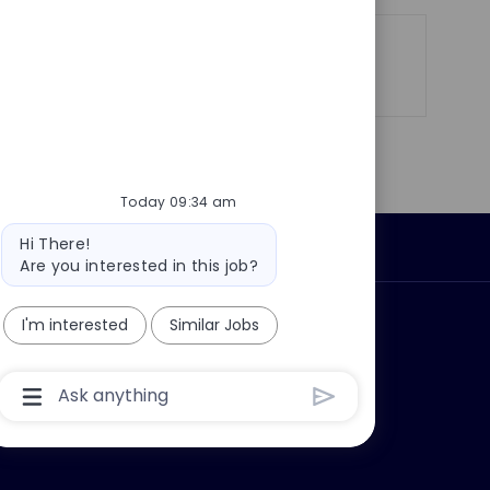
Share
Share
Share
Share
via
via
via
via
LinkedIn
Facebook
twitter
email
Today 09:34 am
Bot
Hi There!
Personal Information
message
Are you interested in this job?
ly?
I'm interested
Why join us?
Similar Jobs
Chatbot
User
Input
Box
With
Send