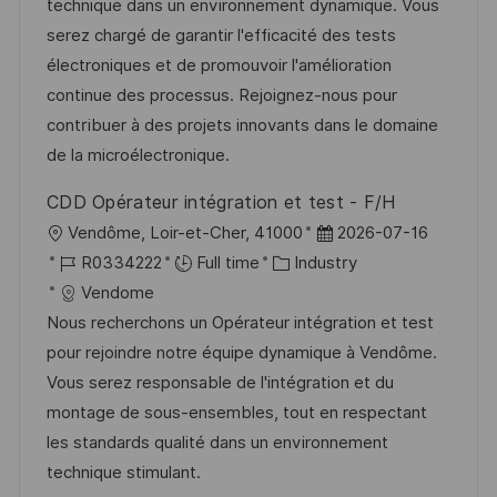
i
d
g
d
technique dans un environnement dynamique. Vous
o
o
D
serez chargé de garantir l'efficacité des tests
n
r
a
électroniques et de promouvoir l'amélioration
y
t
continue des processus. Rejoignez-nous pour
e
contribuer à des projets innovants dans le domaine
de la microélectronique.
CDD Opérateur intégration et test - F/H
L
P
Vendôme, Loir-et-Cher, 41000
2026-07-16
o
J
C
o
R0334222
Full time
Industry
c
o
a
s
Vendome
a
b
t
t
Nous recherchons un Opérateur intégration et test
t
I
e
e
pour rejoindre notre équipe dynamique à Vendôme.
i
d
g
d
Vous serez responsable de l'intégration et du
o
o
D
montage de sous-ensembles, tout en respectant
n
r
a
les standards qualité dans un environnement
y
t
technique stimulant.