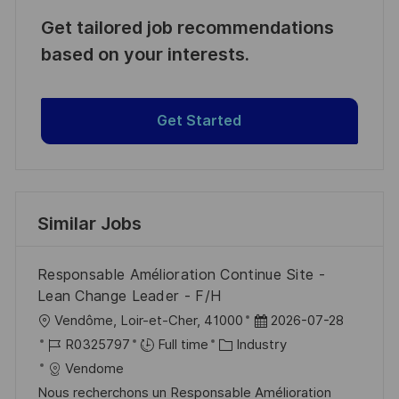
Get tailored job recommendations
based on your interests.
Get Started
Similar Jobs
Responsable Amélioration Continue Site -
Lean Change Leader - F/H
L
P
Vendôme, Loir-et-Cher, 41000
2026-07-28
o
J
C
o
R0325797
Full time
Industry
c
o
a
s
Vendome
a
b
t
t
Nous recherchons un Responsable Amélioration