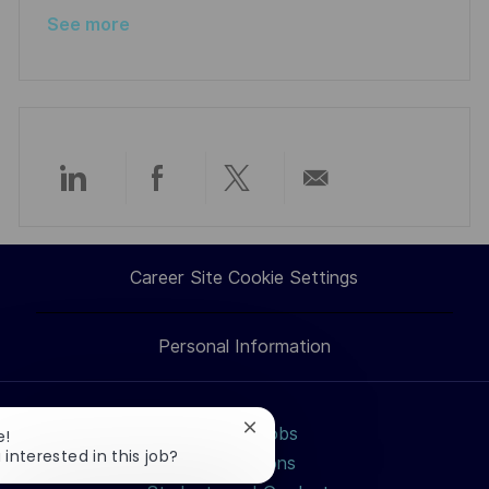
e
See more
Share
Share
Share
Share
via
via
via
via
Career Site Cookie Settings
LinkedIn
Facebook
twitter
email
Personal Information
Search jobs
Close
e!
chatbot
 interested in this job?
Professions
notification