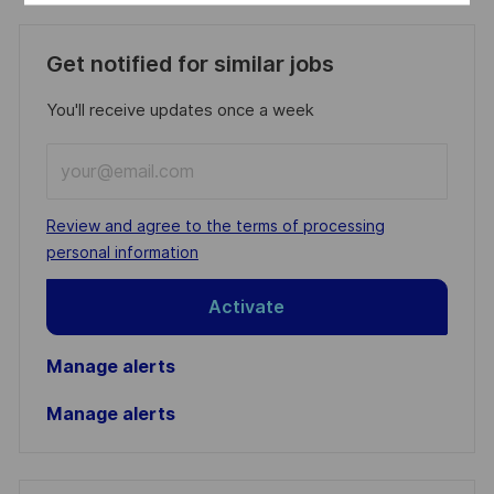
Get notified for similar jobs
You'll receive updates once a week
Enter
Email
address
Required
Review and agree to the terms of processing
(Required)
personal information
Activate
Manage alerts
Manage alerts