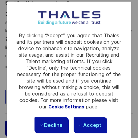
Say HI
* - Votre voyage jusqu’à nous
En période de changement, nos équipes internationales
sont prêtes à répondre à la complexité d'aujourd'hui avec
les technologies de pointe de demain. En ferez-vous partie
By clicking “Accept”, you agree that Thales
? Nous attendons avec impatience votre candidature en
and its partners will deposit cookies on your
ligne. Les grands voyages commencent ici, postulez
device to enhance site navigation, analyze
site usage, and assist in our Recruiting and
maintenant !
Talent marketing efforts. If you click
*Human Intelligence
'Decline', only the technical cookies
necessary for the proper functioning of the
site will be used and if you continue
browsing without making a choice, this will
be considered as a refusal to deposit
Explore Location
cookies. For more information please visit
our
page.
Cookie Settings
Decline
Accept
Save
Apply Now