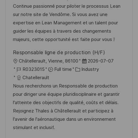
t
I
e
e
Continue passionné pour piloter le processus Lean
i
d
g
d
sur notre site de Vendôme. Si vous avez une
o
o
D
expertise en Lean Management et un talent pour
n
r
a
guider les équipes à travers des changements
y
t
majeurs, cette opportunité est faite pour vous !
e
Responsable ligne de production (H/F)
L
P
Châtellerault, Vienne, 86100
2026-07-07
o
J
C
o
R0323015
Full time
Industry
c
o
a
s
Chatellerault
a
b
t
t
Nous recherchons un Responsable de production
t
I
e
e
pour diriger une équipe pluridisciplinaire et garantir
i
d
g
d
l'atteinte des objectifs de qualité, coûts et délais.
o
o
D
Rejoignez Thales à Châtellerault et participez à
n
r
a
l'avenir de l'aéronautique dans un environnement
y
t
stimulant et inclusif.
e