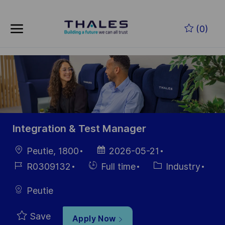
Skip to main content
Skip to main content
(0)
-
-
Integration & Test Manager
Location
Posted
Peutie, 1800
2026-05-21
Date
Job
Hiring
Category
R0309132
Full time
Industry
Id
Type
Peutie
Save
Apply Now