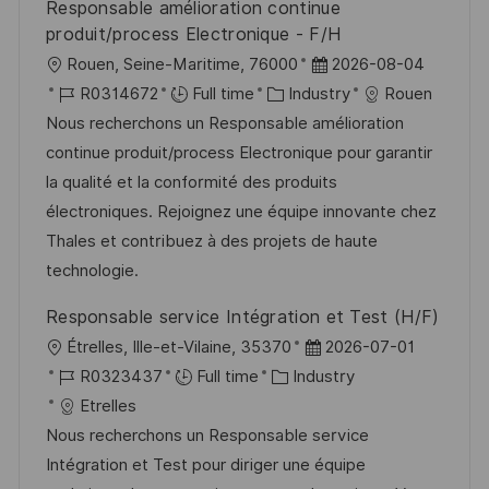
Responsable amélioration continue
produit/process Electronique - F/H
L
P
Rouen, Seine-Maritime, 76000
2026-08-04
o
J
C
o
R0314672
Full time
Industry
Rouen
c
o
a
s
Nous recherchons un Responsable amélioration
a
b
t
t
continue produit/process Electronique pour garantir
t
I
e
e
la qualité et la conformité des produits
i
d
g
d
électroniques. Rejoignez une équipe innovante chez
o
o
D
Thales et contribuez à des projets de haute
n
r
a
technologie.
y
t
Responsable service Intégration et Test (H/F)
e
L
P
Étrelles, Ille-et-Vilaine, 35370
2026-07-01
o
J
C
o
R0323437
Full time
Industry
c
o
a
s
Etrelles
a
b
t
t
Nous recherchons un Responsable service
t
I
e
e
Intégration et Test pour diriger une équipe