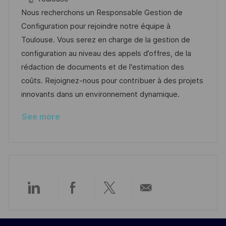
t
I
t
e
Nous recherchons un Responsable Gestion de
i
d
e
d
Configuration pour rejoindre notre équipe à
o
g
D
Toulouse. Vous serez en charge de la gestion de
n
o
a
configuration au niveau des appels d’offres, de la
r
t
rédaction de documents et de l'estimation des
y
e
coûts. Rejoignez-nous pour contribuer à des projets
innovants dans un environnement dynamique.
See more
Share
Share
Share
Share
via
via
via
via