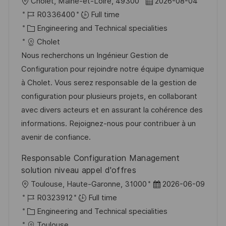
L
P
Cholet, Maine-et-Loire, 49300
2026-08-04
o
J
o
R0336400
Full time
c
o
C
s
Engineering and Technical specialities
a
b
a
t
Cholet
t
I
t
e
Nous recherchons un Ingénieur Gestion de
i
d
e
d
Configuration pour rejoindre notre équipe dynamique
o
g
D
à Cholet. Vous serez responsable de la gestion de
n
o
a
configuration pour plusieurs projets, en collaborant
r
t
avec divers acteurs et en assurant la cohérence des
y
e
informations. Rejoignez-nous pour contribuer à un
avenir de confiance.
Responsable Configuration Management
solution niveau appel d'offres
L
P
Toulouse, Haute-Garonne, 31000
2026-06-09
o
J
o
R0323912
Full time
c
o
C
s
Engineering and Technical specialities
a
b
a
t
Toulouse