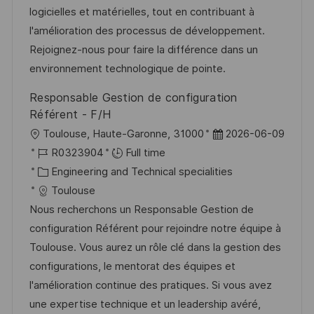
a
r
logicielles et matérielles, tout en contribuant à
t
y
l'amélioration des processus de développement.
e
Rejoignez-nous pour faire la différence dans un
environnement technologique de pointe.
Responsable Gestion de configuration
Référent - F/H
L
P
Toulouse, Haute-Garonne, 31000
2026-06-09
o
J
o
R0323904
Full time
c
o
C
s
Engineering and Technical specialities
a
b
a
t
Toulouse
t
I
t
e
Nous recherchons un Responsable Gestion de
i
d
e
d
configuration Référent pour rejoindre notre équipe à
o
g
D
Toulouse. Vous aurez un rôle clé dans la gestion des
n
o
a
configurations, le mentorat des équipes et
r
t
l'amélioration continue des pratiques. Si vous avez
y
e
une expertise technique et un leadership avéré,