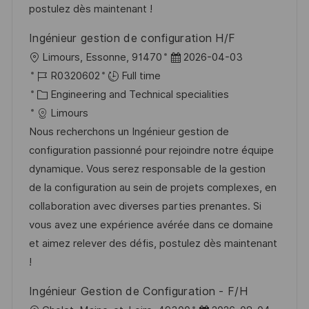
postulez dès maintenant !
Ingénieur gestion de configuration H/F
L
P
Limours, Essonne, 91470
2026-04-03
o
J
o
R0320602
Full time
c
o
C
s
Engineering and Technical specialities
a
b
a
t
Limours
t
I
t
e
Nous recherchons un Ingénieur gestion de
i
d
e
d
configuration passionné pour rejoindre notre équipe
o
g
D
dynamique. Vous serez responsable de la gestion
n
o
a
de la configuration au sein de projets complexes, en
r
t
collaboration avec diverses parties prenantes. Si
y
e
vous avez une expérience avérée dans ce domaine
et aimez relever des défis, postulez dès maintenant
!
Ingénieur Gestion de Configuration - F/H