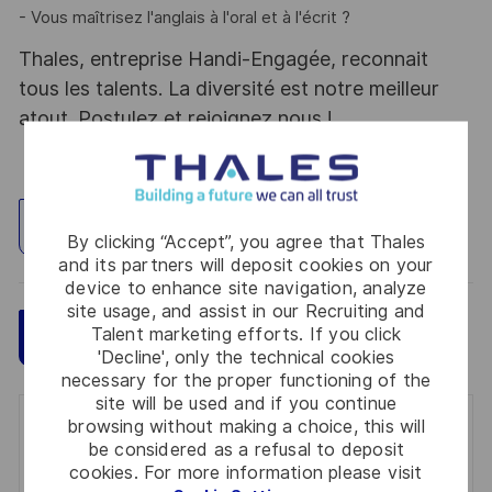
- Vous maîtrisez l'anglais à l'oral et à l'écrit ?
Thales, entreprise Handi-Engagée, reconnait
tous les talents. La diversité est notre meilleur
atout. Postulez et rejoignez nous !
Explore Location
By clicking “Accept”, you agree that Thales
and its partners will deposit cookies on your
device to enhance site navigation, analyze
site usage, and assist in our Recruiting and
Talent marketing efforts. If you click
Save
Apply Now
'Decline', only the technical cookies
necessary for the proper functioning of the
site will be used and if you continue
browsing without making a choice, this will
Get notified for similar jobs
be considered as a refusal to deposit
cookies. For more information please visit
You'll receive updates once a week