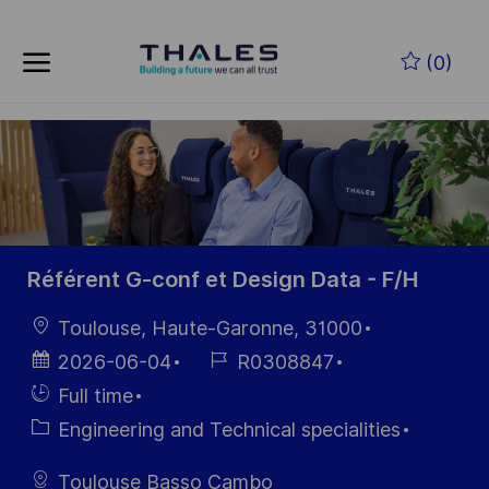
Skip to main content
Skip to main content
(0)
-
-
Référent G-conf et Design Data - F/H
Location
Toulouse, Haute-Garonne, 31000
Posted
Job
2026-06-04
R0308847
Date
Id
Hiring
Full time
Type
Category
Engineering and Technical specialities
Toulouse Basso Cambo