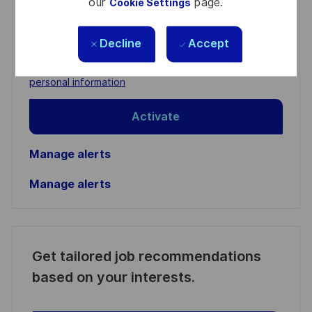
our
page.
Cookie Settings
Enter
Email
Decline
Accept
address
Required
Review and agree to the terms of processing
(Required)
personal information
Activate
Manage alerts
Manage alerts
Get tailored job recommendations
based on your interests.