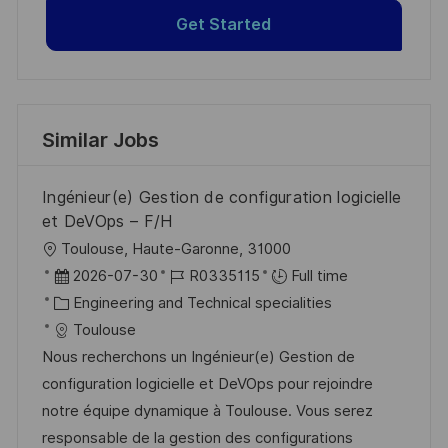
Get Started
Similar Jobs
Ingénieur(e) Gestion de configuration logicielle
et DeVOps – F/H
L
Toulouse, Haute-Garonne, 31000
o
P
J
2026-07-30
R0335115
Full time
c
o
C
o
Engineering and Technical specialities
a
s
a
b
Toulouse
t
t
t
I
Nous recherchons un Ingénieur(e) Gestion de
i
e
e
d
configuration logicielle et DeVOps pour rejoindre
o
d
g
notre équipe dynamique à Toulouse. Vous serez
n
D
o
responsable de la gestion des configurations