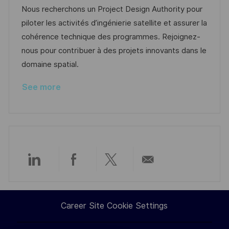
c
o
a
s
Nous recherchons un Project Design Authority pour
a
b
t
t
piloter les activités d’ingénierie satellite et assurer la
t
I
e
e
cohérence technique des programmes. Rejoignez-
i
d
g
d
nous pour contribuer à des projets innovants dans le
o
o
D
domaine spatial.
n
r
a
See more
y
t
e
Share
Share
Share
Share
via
via
via
via
Career Site Cookie Settings
LinkedIn
Facebook
twitter
email