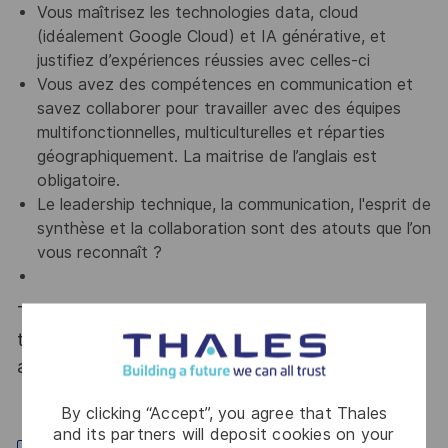
Vous maîtrisez les technologies data, cloud
(idéalement Google Cloud)
et IA générative, et
justifiez d’expériences réussies avec celles-ci
Vous avez des compétences en communication et
savez collaborer pour travailler avec des équipes
multifonctionnelles, multiculturelles et réparties
géographiquement. La maitrise de l’anglais est
obligatoire.
Le leadership technique, la communication, l'esprit de
synthèse et la collaboration sont des atouts que l’on
vous reconnaît ?
Thales, entreprise Handi-Engagée, reconnait
tous les talents. La diversité est notre meilleur
atout. Postulez et rejoignez nous !
By clicking “Accept”, you agree that Thales
and its partners will deposit cookies on your