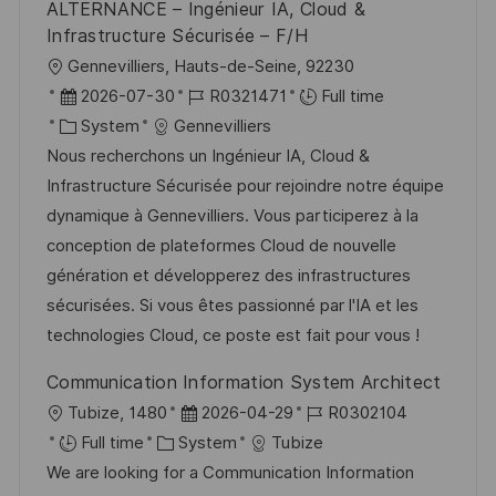
ALTERNANCE – Ingénieur IA, Cloud &
Infrastructure Sécurisée – F/H
L
Gennevilliers, Hauts-de-Seine, 92230
o
P
J
2026-07-30
R0321471
Full time
c
o
C
o
System
Gennevilliers
a
s
a
b
Nous recherchons un Ingénieur IA, Cloud &
t
t
t
I
Infrastructure Sécurisée pour rejoindre notre équipe
i
e
e
d
dynamique à Gennevilliers. Vous participerez à la
o
d
g
conception de plateformes Cloud de nouvelle
n
D
o
génération et développerez des infrastructures
a
r
sécurisées. Si vous êtes passionné par l'IA et les
t
y
technologies Cloud, ce poste est fait pour vous !
e
Communication Information System Architect
L
P
J
Tubize, 1480
2026-04-29
R0302104
o
C
o
o
Full time
System
Tubize
c
a
s
b
We are looking for a Communication Information