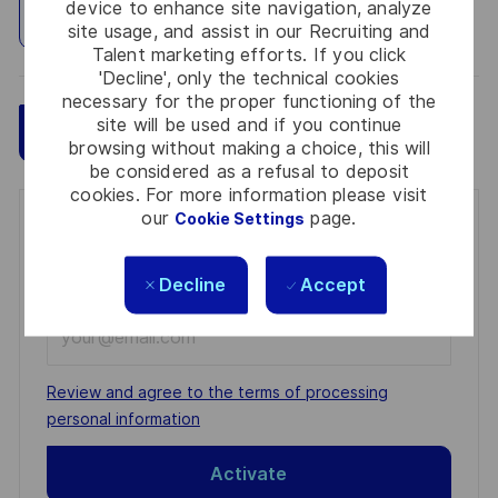
device to enhance site navigation, analyze
Explore Location
site usage, and assist in our Recruiting and
Talent marketing efforts. If you click
'Decline', only the technical cookies
necessary for the proper functioning of the
site will be used and if you continue
Save
Apply Now
browsing without making a choice, this will
be considered as a refusal to deposit
cookies. For more information please visit
our
page.
Cookie Settings
Get notified for similar jobs
You'll receive updates once a week
Decline
Accept
Enter
Email
address
Required
Review and agree to the terms of processing
(Required)
personal information
Activate