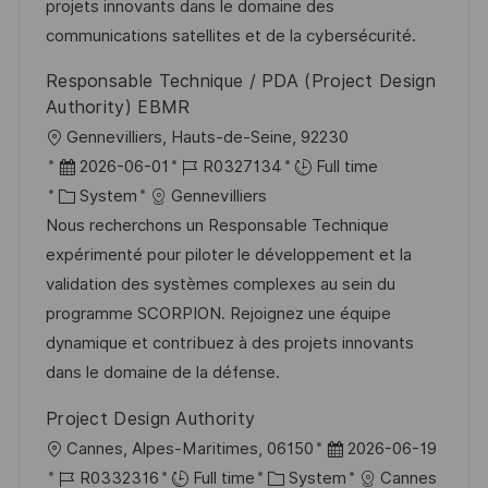
t
y
projets innovants dans le domaine des
e
communications satellites et de la cybersécurité.
Responsable Technique / PDA (Project Design
Authority) EBMR
L
Gennevilliers, Hauts-de-Seine, 92230
o
P
J
2026-06-01
R0327134
Full time
c
o
C
o
System
Gennevilliers
a
s
a
b
Nous recherchons un Responsable Technique
t
t
t
I
expérimenté pour piloter le développement et la
i
e
e
d
validation des systèmes complexes au sein du
o
d
g
programme SCORPION. Rejoignez une équipe
n
D
o
dynamique et contribuez à des projets innovants
a
r
dans le domaine de la défense.
t
y
Project Design Authority
e
L
P
Cannes, Alpes-Maritimes, 06150
2026-06-19
o
J
C
o
R0332316
Full time
System
Cannes