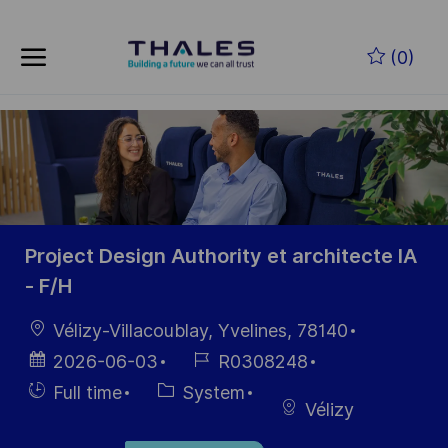
Skip to main content
Skip to main content
(0)
-
-
Project Design Authority et architecte IA
- F/H
Location
Vélizy-Villacoublay, Yvelines, 78140
Posted
Job
2026-06-03
R0308248
Date
Id
Hiring
Category
Full time
System
Vélizy
Type