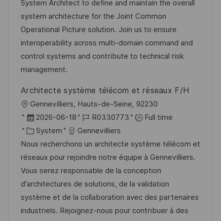
a
t
t
I
System Architect to define and maintain the overall
t
e
e
d
system architecture for the Joint Common
i
g
d
Operational Picture solution. Join us to ensure
o
o
D
interoperability across multi-domain command and
n
r
a
control systems and contribute to technical risk
y
t
management.
e
Architecte système télécom et réseaux F/H
L
Gennevilliers, Hauts-de-Seine, 92230
o
P
J
2026-06-18
R0330773
Full time
c
o
C
o
System
Gennevilliers
a
s
a
b
Nous recherchons un architecte système télécom et
t
t
t
I
réseaux pour rejoindre notre équipe à Gennevilliers.
i
e
e
d
Vous serez responsable de la conception
o
d
g
d'architectures de solutions, de la validation
n
D
o
système et de la collaboration avec des partenaires
a
r
industriels. Rejoignez-nous pour contribuer à des