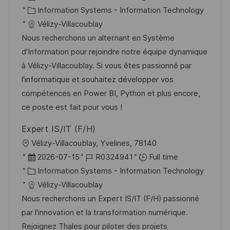
c
o
C
o
Information Systems - Information Technology
a
s
a
b
Vélizy-Villacoublay
t
t
t
I
Nous recherchons un alternant en Système
i
e
e
d
d'Information pour rejoindre notre équipe dynamique
o
d
g
à Vélizy-Villacoublay. Si vous êtes passionné par
n
D
o
l'informatique et souhaitez développer vos
a
r
compétences en Power BI, Python et plus encore,
t
y
ce poste est fait pour vous !
e
Expert IS/IT (F/H)
L
Vélizy-Villacoublay, Yvelines, 78140
o
P
J
2026-07-15
R0324941
Full time
c
o
C
o
Information Systems - Information Technology
a
s
a
b
Vélizy-Villacoublay
t
t
t
I
Nous recherchons un Expert IS/IT (F/H) passionné
i
e
e
d
par l'innovation et la transformation numérique.
o
d
g
Rejoignez Thales pour piloter des projets