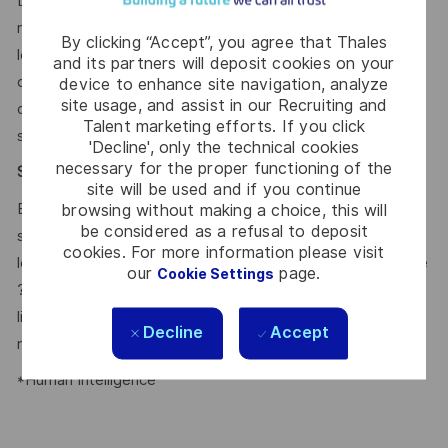
Depuis plus de 20 ans, Thalès mène une politique de
responsabilité sociale d’entreprise (RSE) solide, fondée sur
By clicking “Accept”, you agree that Thales
les normes internationales les plus élevées. Les principes
and its partners will deposit cookies on your
qui sous-tendent cette politique sont désormais inscrits
device to enhance site navigation, analyze
site usage, and assist in our Recruiting and
dans l’objectif de l’entreprise, qui a été adopté en 2020, à
Talent marketing efforts. If you click
savoir «
Construisons ensemble un avenir de confiance
»
'Decline', only the technical cookies
necessary for the proper functioning of the
Say HI
* - Votre voyage jusqu’à nous
site will be used and if you continue
En période de changement, nos équipes internationales
browsing without making a choice, this will
be considered as a refusal to deposit
sont prêtes à répondre à la complexité d'aujourd'hui avec
cookies. For more information please visit
les technologies de pointe de demain. En ferez-vous partie
our
page.
Cookie Settings
? Nous attendons avec impatience votre candidature en
ligne. Les grands voyages commencent ici, postulez
Decline
Accept
maintenant !
*Human Intelligence