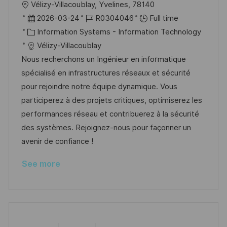
L
Vélizy-Villacoublay, Yvelines, 78140
o
P
J
2026-03-24
R0304046
Full time
c
o
C
o
Information Systems - Information Technology
a
s
a
b
Vélizy-Villacoublay
t
t
t
I
Nous recherchons un Ingénieur en informatique
i
e
e
d
spécialisé en infrastructures réseaux et sécurité
o
d
g
pour rejoindre notre équipe dynamique. Vous
n
D
o
participerez à des projets critiques, optimiserez les
a
r
performances réseau et contribuerez à la sécurité
t
y
des systèmes. Rejoignez-nous pour façonner un
e
avenir de confiance !
See more