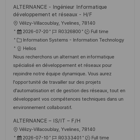
ALTERNANCE - Ingénieur Informatique
développement et réseaux - H/F
L
Vélizy-Villacoublay, Yvelines, 78140
o
P
J
2026-07-20
R0326800
Full time
c
o
C
o
Information Systems - Information Technology
a
s
a
b
Helios
t
t
t
I
Nous recherchons un alternant en informatique
i
e
e
d
spécialisé en développement et réseaux pour
o
d
g
rejoindre notre équipe dynamique. Vous aurez
n
D
o
l'opportunité de travailler sur des projets
a
r
d'automatisation et de gestion des réseaux, tout en
t
y
développant vos compétences techniques dans un
e
environnement collaboratif.
ALTERNANCE – IS/IT – F/H
L
Vélizy-Villacoublay, Yvelines, 78140
o
P
J
2026-07-10
R0333401
Full time