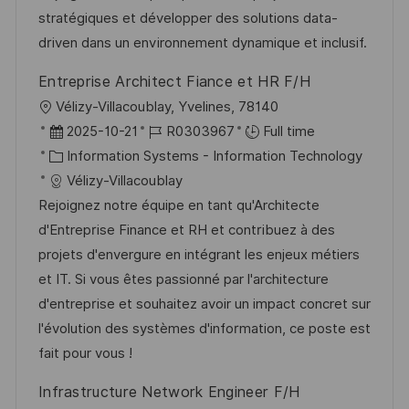
n
D
o
stratégiques et développer des solutions data-
a
r
driven dans un environnement dynamique et inclusif.
t
y
Entreprise Architect Fiance et HR F/H
e
L
Vélizy-Villacoublay, Yvelines, 78140
o
P
J
2025-10-21
R0303967
Full time
c
o
C
o
Information Systems - Information Technology
a
s
a
b
Vélizy-Villacoublay
t
t
t
I
Rejoignez notre équipe en tant qu'Architecte
i
e
e
d
d'Entreprise Finance et RH et contribuez à des
o
d
g
projets d'envergure en intégrant les enjeux métiers
n
D
o
et IT. Si vous êtes passionné par l'architecture
a
r
d'entreprise et souhaitez avoir un impact concret sur
t
y
l'évolution des systèmes d'information, ce poste est
e
fait pour vous !
Infrastructure Network Engineer F/H