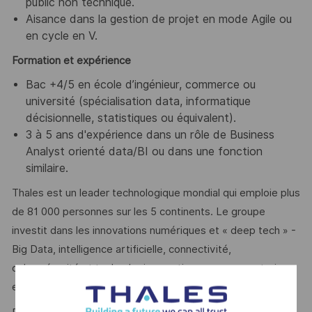
public non technique.
Aisance dans la gestion de projet en mode Agile ou
en cycle en V.
Formation et expérience
Bac +4/5 en école d’ingénieur, commerce ou
université (spécialisation data, informatique
décisionnelle, statistiques ou équivalent).
3 à 5 ans d'expérience dans un rôle de Business
Analyst orienté data/BI ou dans une fonction
similaire.
Thales est un leader technologique mondial qui emploie plus
de 81 000 personnes sur les 5 continents. Le groupe
investit dans les innovations numériques et « deep tech » -
Big Data, intelligence artificielle, connectivité,
cybersécurité et technologie quantique – pour construire
ensemble un avenir de confiance.