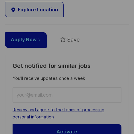
Explore Location
Save
Apply Now
Get notified for similar jobs
You'll receive updates once a week
Enter
Email
address
Required
Review and agree to the terms of processing
(Required)
personal information
Activate