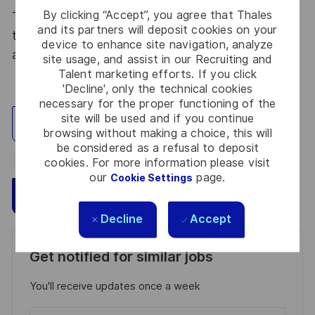
By clicking “Accept”, you agree that Thales
Thales, entreprise Handi-Engagée, reconnait
and its partners will deposit cookies on your
tous les talents. La diversité est notre meilleur
device to enhance site navigation, analyze
atout. Postulez et rejoignez nous !
site usage, and assist in our Recruiting and
Talent marketing efforts. If you click
'Decline', only the technical cookies
necessary for the proper functioning of the
site will be used and if you continue
Explore Location
browsing without making a choice, this will
be considered as a refusal to deposit
cookies. For more information please visit
our
page.
Cookie Settings
Save
Apply Now
Decline
Accept
Get notified for similar jobs
You'll receive updates once a week