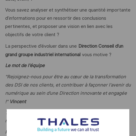
Vous savez analyser et synthétiser une quantité importante
d’informations pour en ressortir des conclusions
pertinentes, et proposer une vision en lien avec les
objectifs de votre client ?
La perspective d’évoluer dans une
Direction Conseil d’un
grand groupe industriel international
vous motive ?
Le mot de l'équipe
"Rejoignez-nous pour être au cœur de la transformation
des DSI de nos clients, et contribuer à façonner l'avenir du
numérique au sein d’une Direction innovante et engagée
!"
Vincent
Thales reconnait tous les talents, la diversité est notre
meilleur atout.
Postulez et rejoignez-nous ! »