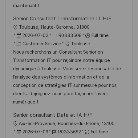
e
maintenant !
Senior Consultant Transformation IT H/F
L
Toulouse, Haute-Garonne, 31000
o
P
J
2026-07-03
R0333508
Full time
c
o
C
o
Customer Service
Toulouse
a
s
a
b
Nous recherchons un Consultant Senior en
t
t
t
I
Transformation IT pour rejoindre notre équipe
i
e
e
d
dynamique à Toulouse. Vous serez responsable de
o
d
g
l'analyse des systèmes d'information et de la
n
D
o
conception de stratégies IT sur mesure pour nos
a
r
clients. Rejoignez-nous pour façonner l'avenir
t
y
numérique !
e
Senior consultant Data et IA H/F
L
Aix-en-Provence, Bouches-du-Rhone, 13100
o
P
J
2026-07-09
R0333682
Full time