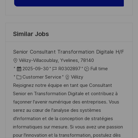
Similar Jobs
Senior Consultant Transformation Digitale H/F
L
Vélizy-Villacoublay, Yvelines, 78140
o
P
J
2025-09-30
R0302897
Full time
c
o
C
o
Customer Service
Vélizy
a
s
a
b
Rejoignez notre équipe en tant que Consultant
t
t
t
I
Senior en Transformation Digitale et contribuez à
i
e
e
d
façonner l'avenir numérique des entreprises. Vous
o
d
g
serez au cœur de l'analyse des systèmes
n
D
o
d'information et de la conception de stratégies
a
r
informatiques sur mesure. Si vous avez une passion
t
y
pour l'innovation et la transformation, postulez dès