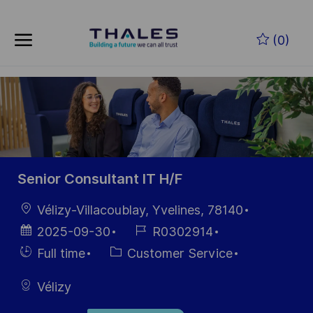
Skip to main content
(0)
-
Senior Consultant IT H/F
Location
Vélizy-Villacoublay, Yvelines, 78140
Posted
Job
2025-09-30
R0302914
Date
Id
Hiring
Category
Full time
Customer Service
Type
Vélizy