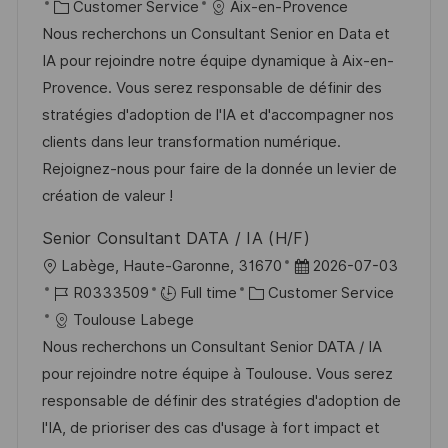
c
o
C
o
Customer Service
Aix-en-Provence
a
s
a
b
Nous recherchons un Consultant Senior en Data et
t
t
t
I
IA pour rejoindre notre équipe dynamique à Aix-en-
i
e
e
d
Provence. Vous serez responsable de définir des
o
d
g
stratégies d'adoption de l'IA et d'accompagner nos
n
D
o
clients dans leur transformation numérique.
a
r
Rejoignez-nous pour faire de la donnée un levier de
t
y
création de valeur !
e
Senior Consultant DATA / IA (H/F)
L
P
Labège, Haute-Garonne, 31670
2026-07-03
o
J
C
o
R0333509
Full time
Customer Service
c
o
a
s
Toulouse Labege
a
b
t
t
Nous recherchons un Consultant Senior DATA / IA
t
I
e
e
pour rejoindre notre équipe à Toulouse. Vous serez
i
d
g
d
responsable de définir des stratégies d'adoption de
o
o
D
l'IA, de prioriser des cas d'usage à fort impact et