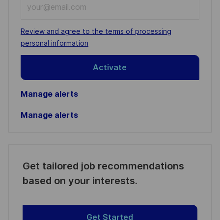
Enter
Email
address
Required
Review and agree to the terms of processing
(Required)
personal information
Activate
Manage alerts
Manage alerts
Get tailored job recommendations
based on your interests.
Get Started