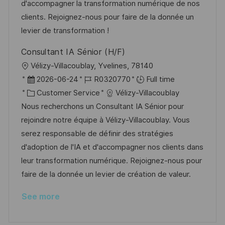
n
r
a
d'accompagner la transformation numérique de nos
y
t
clients. Rejoignez-nous pour faire de la donnée un
e
levier de transformation !
Consultant IA Sénior (H/F)
L
Vélizy-Villacoublay, Yvelines, 78140
o
P
J
2026-06-24
R0320770
Full time
c
o
C
o
Customer Service
Vélizy-Villacoublay
a
s
a
b
Nous recherchons un Consultant IA Sénior pour
t
t
t
I
rejoindre notre équipe à Vélizy-Villacoublay. Vous
i
e
e
d
serez responsable de définir des stratégies
o
d
g
d'adoption de l'IA et d'accompagner nos clients dans
n
D
o
leur transformation numérique. Rejoignez-nous pour
a
r
faire de la donnée un levier de création de valeur.
t
y
See more
e