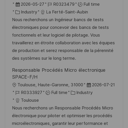
o
P
J
2026-05-27
R0323479
Full time
c
o
C
o
Industry
La Ferté-Saint-Aubin
a
s
a
b
Nous recherchons un Ingénieur bancs de tests
t
t
t
I
électroniques pour concevoir des bancs de tests
i
e
e
d
fonctionnels et leur logiciel de pilotage. Vous
o
d
g
travaillerez en étroite collaboration avec les équipes
n
D
o
de production et serez responsable de la pérennité
a
r
des systèmes sur le long terme.
t
y
Responsable Procédés Micro électronique
e
SPACE-F/H
L
P
Toulouse, Haute-Garonne, 31000
2026-07-21
o
J
C
o
R0333927
Full time
Industry
c
o
a
s
Toulouse
a
b
t
t
Nous recherchons un Responsable Procédés Micro
t
I
e
e
électronique pour piloter et optimiser les procédés
i
d
g
d
microélectroniques, garantir leur performance et