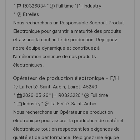
o
J
C
o
R0326834
Full time
Industry
c
o
a
s
Etrelles
a
b
t
t
Nous recherchons un Responsable Support Produit
t
I
e
e
Electronique pour garantir la maturité des produits
i
d
g
d
et assurer la continuité de production. Rejoignez
o
o
D
notre équipe dynamique et contribuez à
n
r
a
l'amélioration continue de nos produits
y
t
électroniques.
e
Opérateur de production électronique - F/H
L
La Ferté-Saint-Aubin, Loiret, 45240
o
P
J
2026-05-26
R0323226
Full time
c
o
C
o
Industry
La Ferté-Saint-Aubin
a
s
a
b
Nous recherchons un Opérateur de production
t
t
t
I
électronique pour assurer la production de matériel
i
e
e
d
électronique tout en respectant les exigences de
o
d
g
qualité et de performance. Rejoignez une équipe