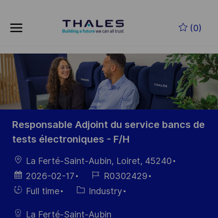
Skip to main content
Skip to main content
(0)
-
-
Responsable Adjoint du service bancs de
tests électroniques - F/H
Location
La Ferté-Saint-Aubin, Loiret, 45240
Posted
Job
2026-02-17
R0302429
Date
Id
Hiring
Category
Full time
Industry
Type
La Ferté-Saint-Aubin