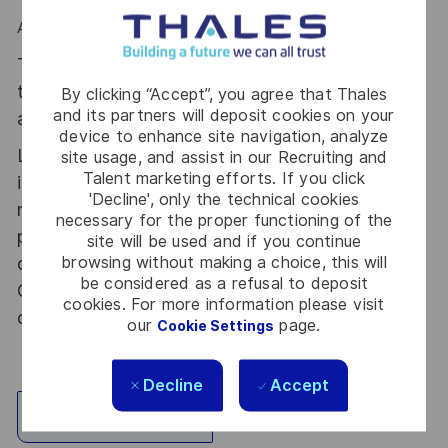
Alors n'hésitez plus et rejoignez nous !
Thales, entreprise Handi-Engagée, reconnait
tous les talents. La diversité est notre meilleur
By clicking “Accept”, you agree that Thales
and its partners will deposit cookies on your
atout. Postulez et rejoignez nous !
device to enhance site navigation, analyze
Le poste pouvant nécessiter d'accéder à des
site usage, and assist in our Recruiting and
Talent marketing efforts. If you click
informations relevant du secret de la défense
'Decline', only the technical cookies
nationale, la personne retenue fera l'objet d'une
necessary for the proper functioning of the
procédure d’habilitation, conformément aux
site will be used and if you continue
browsing without making a choice, this will
dispositions des articles R.2311-1 et suivants du
be considered as a refusal to deposit
Code de la défense et de l’IGI 1300 SGDSN/PSE
cookies. For more information please visit
du 09 août 2021.
our
page.
Cookie Settings
Decline
Accept
Explore Location