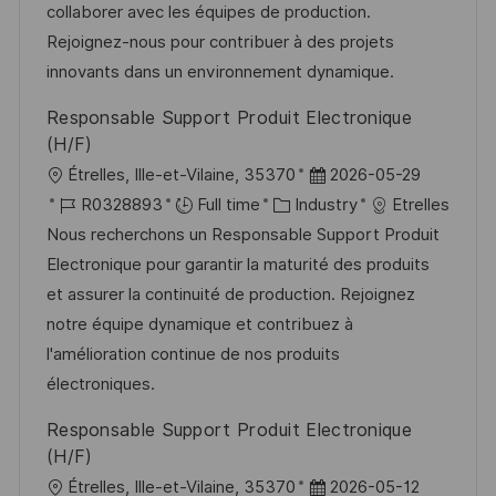
o
o
D
collaborer avec les équipes de production.
n
r
a
Rejoignez-nous pour contribuer à des projets
y
t
innovants dans un environnement dynamique.
e
Responsable Support Produit Electronique
(H/F)
L
P
Étrelles, Ille-et-Vilaine, 35370
2026-05-29
o
J
C
o
R0328893
Full time
Industry
Etrelles
c
o
a
s
Nous recherchons un Responsable Support Produit
a
b
t
t
Electronique pour garantir la maturité des produits
t
I
e
e
et assurer la continuité de production. Rejoignez
i
d
g
d
notre équipe dynamique et contribuez à
o
o
D
l'amélioration continue de nos produits
n
r
a
électroniques.
y
t
Responsable Support Produit Electronique
e
(H/F)
L
P
Étrelles, Ille-et-Vilaine, 35370
2026-05-12