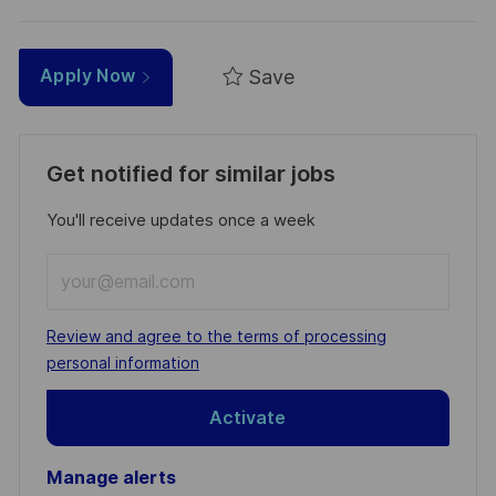
Save
Apply Now
Get notified for similar jobs
You'll receive updates once a week
Enter
Email
address
Required
Review and agree to the terms of processing
(Required)
personal information
Activate
Manage alerts