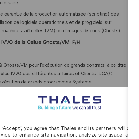
écessaire.
re garant.e de la production automatisée (scripting) des
tion de logiciels opérationnels et de progiciels, sur
e machines virtuelles (VM) ou d'images disques (Ghosts).
IVVQ de la Cellule Ghosts/VM
​
F/H
VQ Ghosts/VM pour l’exécution de grands contrats, à ce titre,
bles IVVQ des différentes affaires et Clients DGA) :
t l’exécution de grands programmes Système.
différentes affaires pour l’exécution des travaux, à ce titre,
ommunication, de compréhension/reformulation des besoins
piloter votre planning de production des livrables multi-
trées en points hebdomadaires,
g “Accept”, you agree that Thales and its partners will depo
vice to enhance site navigation, analyze site usage, and as
juster votre planning en conséquence, voire à replanifier les