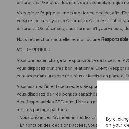
différentes PES et sur les sites opérationnels lorsque n
Vous gérez l’équipe et une plate-forme dédiée, afin d’êt
versions de ces systèmes complexes nécessitant l'installa
différents OS sécurisés, sous formes d’hyperviseurs, d
Responsable 
Nous recherchons actuellement un ou une
VOTRE PROFIL :
Vous prenez en charge la responsabilité de la cellule IV
vous disposez d’un très bon relationnel Client (Responsa
confiance dans la capacité à réussir la mise en place e
Vous assurez l’interface avec les Responsables IVVQ des 
vous disposez de très bonnes capacités d’écoute, de c
des Responsables IVVQ afin d’être en mesure d’établir et 
affaires partagé par tous :
- Vous présentez l’avancement et les difficultés rencon
By clickin
on your de
- En fonction des décisions actées, vous êtes amenés à a