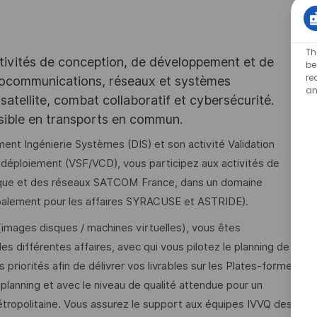
Th
tivités de conception, de développement et de
be
re
iocommunications, réseaux et systèmes
an
satellite, combat collaboratif et cybersécurité.
ssible en transports en commun.
t Ingénierie Systèmes (DIS) et son activité Validation
 déploiement (VSF/VCD), vous participez aux activités de
tique et des réseaux SATCOM France, dans un domaine
cipalement pour les affaires SYRACUSE et ASTRIDE).
images disques / machines virtuelles), vous êtes
es différentes affaires, avec qui vous pilotez le planning de
 priorités afin de délivrer vos livrables sur les Plates-formes
 planning et avec le niveau de qualité attendue pour un
étropolitaine. Vous assurez le support aux équipes IVVQ des