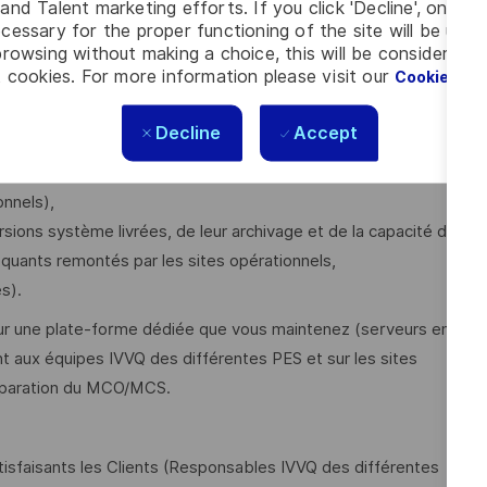
and Talent marketing efforts. If you click 'Decline', only t
cessary for the proper functioning of the site will be used
rowsing without making a choice, this will be considered a
tégrée pluridisciplinaires (collaborateurs internes et
 cookies. For more information please visit our
Cookie Set
ion et du déploiement des versions systèmes des différentes
Decline
Accept
s sa composante IVVQM,
misée et adaptée aux différentes phases du projet
nnels),
rsions système livrées, de leur archivage et de la capacité de
quants remontés par les sites opérationnels,
s).
ur une plate-forme dédiée que vous maintenez (serveurs en
 aux équipes IVVQ des différentes PES et sur les sites
réparation du MCO/MCS.
atisfaisants les Clients (Responsables IVVQ des différentes