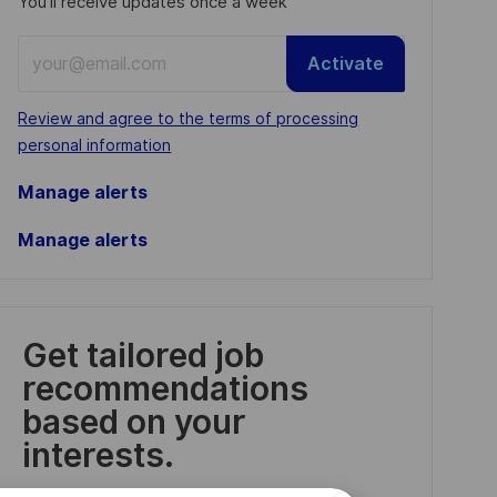
You'll receive updates once a week
Enter
Activate
Email
address
Required
Review and agree to the terms of processing
(Required)
personal information
Manage alerts
Manage alerts
Get tailored job
recommendations
based on your
interests.