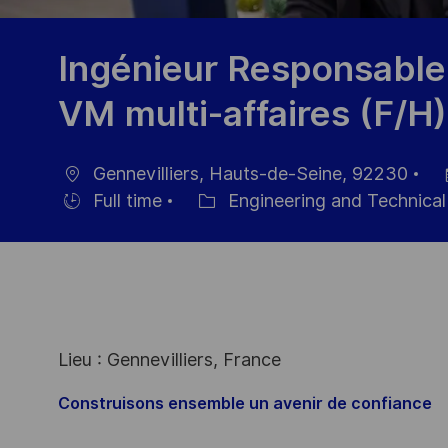
Ingénieur Responsable
VM multi-affaires (F/H)
Gennevilliers, Hauts-de-Seine, 92230
Location
Po
Full time
Engineering and Technic
Hiring
Category
Da
Type
Lieu : Gennevilliers, France
Construisons ensemble un avenir de confiance