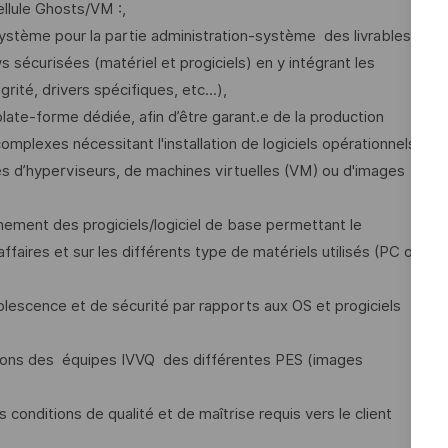
ellule Ghosts/VM :,
Système pour la partie administration-système des livrables ;
 sécurisées (matériel et progiciels) en y intégrant les
rité, drivers spécifiques, etc...),
late-forme dédiée, afin d’être garant.e de la production
plexes nécessitant l'installation de logiciels opérationnels
mes d’hyperviseurs, de machines virtuelles (VM) ou d'images
nnement des progiciels/logiciel de base permettant le
affaires et sur les différents type de matériels utilisés (PC ou
olescence et de sécurité par rapports aux OS et progiciels
ications des équipes IVVQ des différentes PES (images
s conditions de qualité et de maîtrise requis vers le client