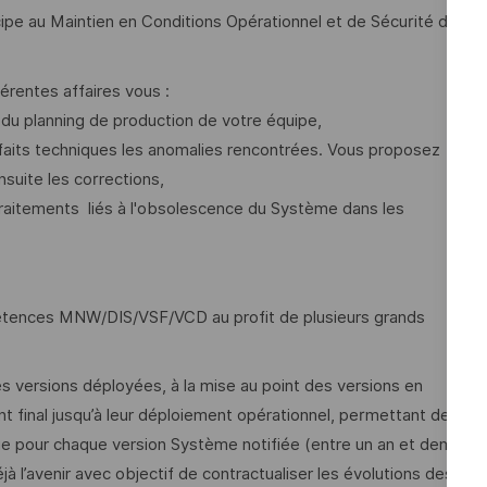
ipe au Maintien en Conditions Opérationnel et de Sécurité du
érentes affaires vous :
 du planning de production de votre équipe,
faits techniques les anomalies rencontrées. Vous proposez
nsuite les corrections,
traitements liés à l'obsolescence du Système dans les
pétences MNW/DIS/VSF/VCD au profit de plusieurs grands
es versions déployées, à la mise au point des versions en
nt final jusqu’à leur déploiement opérationnel, permettant de
ngue pour chaque version Système notifiée (entre un an et demi
à l’avenir avec objectif de contractualiser les évolutions des