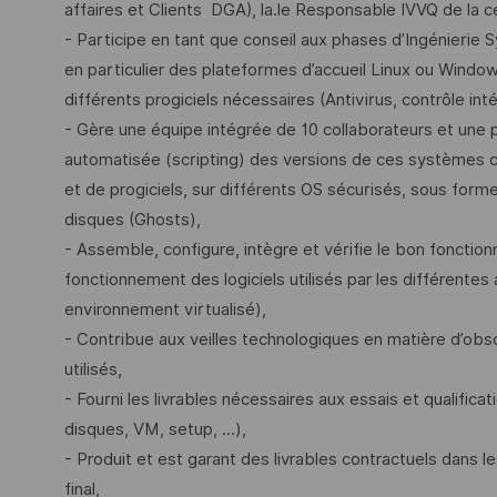
affaires et Clients DGA), la.le Responsable IVVQ de la c
- Participe en tant que conseil aux phases d’Ingénierie 
en particulier des plateformes d’accueil Linux ou Windows
différents progiciels nécessaires (Antivirus, contrôle intég
- Gère une équipe intégrée de 10 collaborateurs et une p
automatisée (scripting) des versions de ces systèmes com
et de progiciels, sur différents OS sécurisés, sous for
disques (Ghosts),
- Assemble, configure, intègre et vérifie le bon fonctio
fonctionnement des logiciels utilisés par les différentes 
environnement virtualisé),
- Contribue aux veilles technologiques en matière d’obs
utilisés,
- Fourni les livrables nécessaires aux essais et qualif
disques, VM, setup, ...),
- Produit et est garant des livrables contractuels dans le
final,