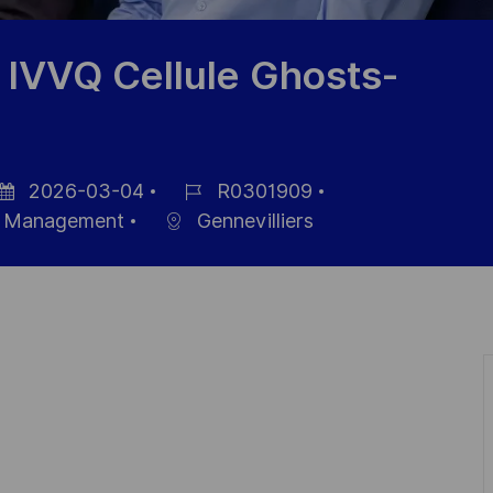
 IVVQ Cellule Ghosts-
2026-03-04
R0301909
sted
Job
al Management
Gennevilliers
te
Id