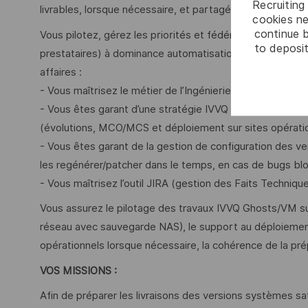
Recruiting 
livrables, lorsque nécessaire, et partagé par tous.
cookies ne
continue b
Vous pilotez, gérez les priorités et fédérez une équipe in
to deposit
prestataires) à dominance automatisation de la product
affaires :
- Vous maîtrisez le métier de l’Ingénierie Système dan
- Vous êtes garant d’une stratégie IVVQ Ghosts/VM opti
(évolutions, MCO/MCS et déploiement sur sites opératio
- Vous êtes garant de la gestion de configuration des ve
les regénérer/patcher dans le temps, en cas de bugs blo
- Vous maîtrisez l’outil JIRA (gestion des Faits Technique
Vous assurez le pilotage des travaux IVVQ Ghosts/VM s
réseau avec sauvegarde NAS), le support au déploiement
opérationnels lorsque nécessaire, la cohérence de la p
VOS MISSIONS :
Afin de préparer les livraisons des versions systèmes s