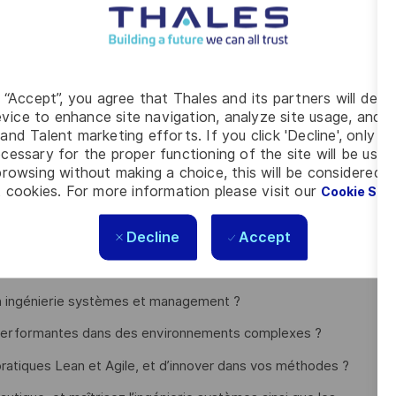
very », c’est-à-dire le respect des engagements de délais et
ient, industrielle, programme et business.
éthodes et outils pour garantir la réussite de nos
g “Accept”, you agree that Thales and its partners will depo
 coûts et une démarche bonne du 1er coup
vice to enhance site navigation, analyze site usage, and as
mble du cycle de vie
and Talent marketing efforts. If you click 'Decline', only t
répondre aux enjeux actuels et à venir
cessary for the proper functioning of the site will be used
ns nécessaires d’amélioration continue sur les produits
rowsing without making a choice, this will be considered a
 cookies. For more information please visit our
Cookie Set
étier (ex/ MBSE, IA,…)
Decline
Accept
e en ingénierie systèmes et management ?
s performantes dans des environnements complexes ?
pratiques Lean et Agile, et d’innover dans vos méthodes ?