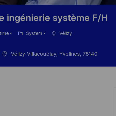
e ingénierie système F/H
 time
System
Vélizy
Category
Vélizy-Villacoublay, Yvelines, 78140