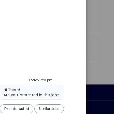
y
t
l'amélioration continue des systèmes
e
électroniques.
See more
Share
Share
Share
Share
via
via
via
via
LinkedIn
Facebook
twitter
email
Today 12:11 pm
Bot
Hi There!
Personal Information
message
Are you interested in this job?
I'm interested
Similar Jobs
ly?
Why join us?