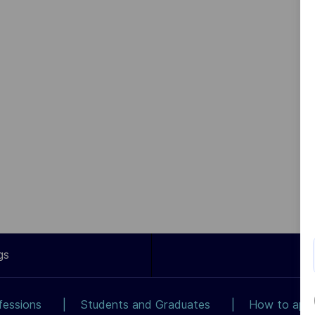
gs
fessions
Students and Graduates
How to app