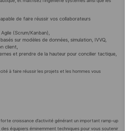
tique, et maîtrisez l’ingénierie systèmes ainsi que les
pable de faire réussir vos collaborateurs
 Agile (Scrum/Kanban),
asés sur modèles de données, simulation, IVVQ,
 client,
nes et prendre de la hauteur pour concilier tactique,
cité à faire réussir les projets et les hommes vous
forte croissance d’activité générant un important ramp-up
ec des équipiers éminemment techniques pour vous soutenir