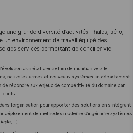
e une grande diversité d’activités Thales, aéro,
ffre un environnement de travail équipé des
e des services permettant de concilier vie
’évolution d’un état d’entretien de munition vers le
ons, nouvelles armes et nouveaux systèmes un département
in de répondre aux enjeux de compétitivité du domaine par
s couts.
ans l’organisation pour apporter des solutions en s’intégrant
t le déploiement de méthodes moderne d’ingénierie systèmes
Agile,…).
e IS systèmes mettra en oeuvre toutes les compétences