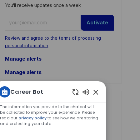
You'll receive updates once a week
Enter
Activate
Email
address
Required
Review and agree to the terms of processing
(Required)
personal information
Manage alerts
Manage alerts
Career Bot
Enabled
Get tailored job
Chatbot
The information you provide to the chatbot will
recommendations
Sounds
be collected to improve your experience. Please
read our
privacy policy
to see how we are storing
based on your
and protecting your data
interests.