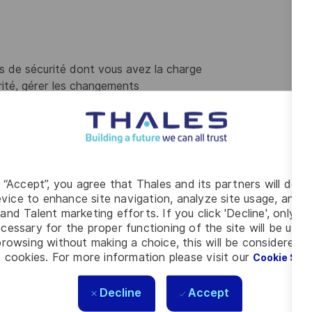
s de sécurité dont vous avez la charge
ité, gérer les changements
normes et standards définis par les experts du domaine,
ramétrages mis en place
on des processus
g “Accept”, you agree that Thales and its partners will depo
vice to enhance site navigation, analyze site usage, and as
é de votre périmètre, dans un objectif de qualité, de
and Talent marketing efforts. If you click 'Decline', only t
cessary for the proper functioning of the site will be used
s identifiées
rowsing without making a choice, this will be considered a
 cookies. For more information please visit our
Cookie Set
ent de production
Decline
Accept
ceptions