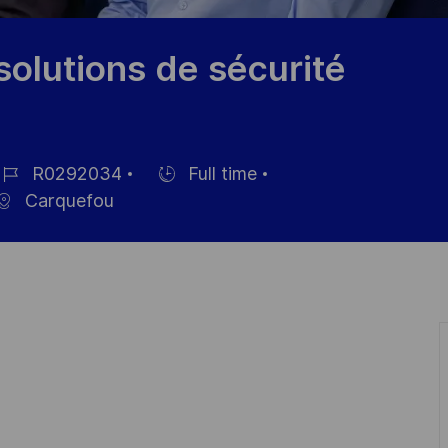
solutions de sécurité
R0292034
Full time
ob
Hiring
Carquefou
Type