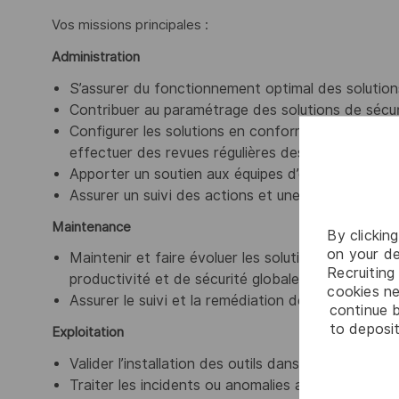
Vos missions principales :
Administration
S’assurer du fonctionnement optimal des solution
Contribuer au paramétrage des solutions de sécur
Configurer les solutions en conformité avec les 
effectuer des revues régulières des règles et pa
Apporter un soutien aux équipes d’exploitation
Assurer un suivi des actions et une documentati
Maintenance
By clickin
on your de
Maintenir et faire évoluer les solutions de sécurit
Recruiting 
productivité et de sécurité globale
cookies ne
Assurer le suivi et la remédiation des vulnérabilité
continue b
to deposit
Exploitation
Valider l’installation des outils dans l’environnem
Traiter les incidents ou anomalies ainsi que les ex