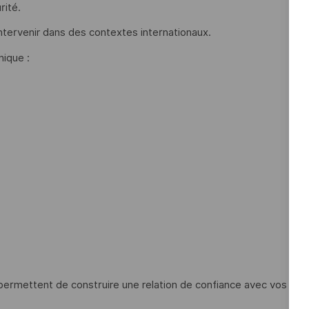
rité.
 intervenir dans des contextes internationaux.
ique :
permettent de construire une relation de confiance avec vos