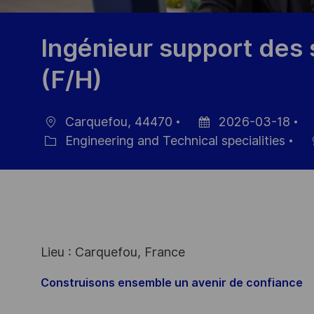
Ingénieur support des 
(F/H)
Carquefou, 44470
2026-03-18
Location
Posted
J
Engineering and Technical specialities
Category
Date
Id
Lieu : Carquefou, France
Construisons ensemble un avenir de confiance