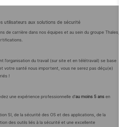
 logs et des alertes
s utilisateurs aux solutions de sécurité
ons de carrière dans nos équipes et au sein du groupe Thales,
tifications.
 l’organisation du travail (sur site et en télétravail) se base
e et votre santé nous importent, vous ne serez pas déçu(e)
iés !
sédez une expérience professionnelle d'
au moins 5 ans
en
n SI, de la sécurité des OS et des applications, de la
ion des outils liés à la sécurité et une excellente