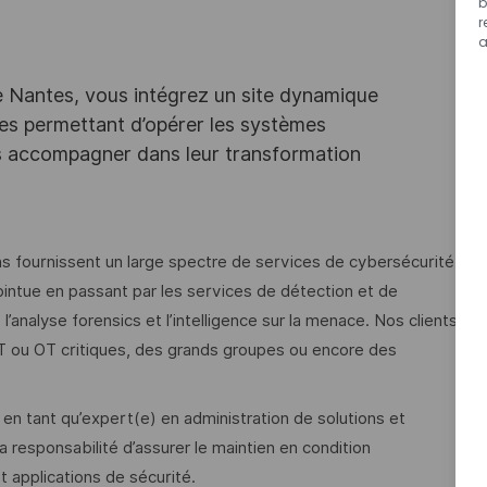
b
r
a
e Nantes, vous intégrez un site dynamique
es permettant d’opérer les systèmes
les accompagner dans leur transformation
s fournissent un large spectre de services de cybersécurité,
ointue en passant par les services de détection et de
’analyse forensics et l’intelligence sur la menace. Nos clients
T ou OT critiques, des grands groupes ou encore des
 en tant qu’expert(e) en administration de solutions et
 responsabilité d’assurer le maintien en condition
 applications de sécurité.