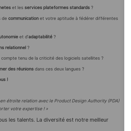
netes
et les
services plateformes standards
?
s de
communication
et votre aptitude à fédérer différentes
utonomie
et d’
adaptabilité
?
ns relationnel
?
 compte tenu de la criticité des logiciels satellites ?
mer des réunions
dans ces deux langues ?
us !
 en étroite relation avec le Product Design Authority (PDA)
rter votre expertise ! »
s les talents. La diversité est notre meilleur