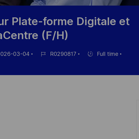
ur Plate-forme Digitale et
Centre (F/H)
026-03-04
R0290817
Full time
Job
Hiring
Id
Type