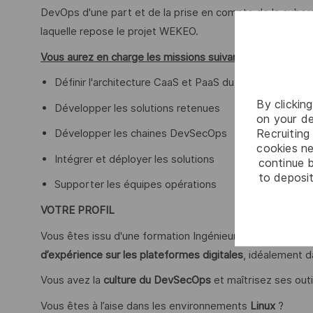
DevOps d'une part et de la prise en compte de la cybersé
laquelle repose le projet WEKEO.
Vous aurez en charge les missions suivantes :
Définir l'architecture CaaS et PaaS du projet en interf
By clickin
Développer les solutions retenues
on your de
Recruiting 
Développer les chaines DevSecOps
cookies ne
Intégrer et déployer les solutions
continue b
to deposit
Supporter les équipes opérations
VOTRE PROFIL
Vous êtes issu d'une formation Ingénieur ou Universitai
d’expérience sur les plateformes digitales
, idéalement 
Vous avez la
culture du DevSecOps
et maîtrisez ses outi
Vous êtes à l’aise dans les environnements
Linux
?