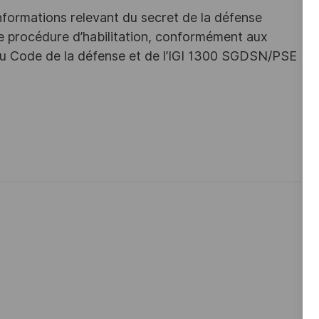
nformations relevant du secret de la défense
une procédure d’habilitation, conformément aux
s du Code de la défense et de l’IGI 1300 SGDSN/PSE