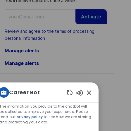
You'll receive updates once a week
Enter
Activate
Email
address
Required
Review and agree to the terms of processing
(Required)
personal information
Manage alerts
Manage alerts
Get tailored job
Career Bot
Enabled
recommendations
Chatbot
The information you provide to the chatbot will
based on your
Sounds
be collected to improve your experience. Please
read our
privacy policy
to see how we are storing
interests.
and protecting your data