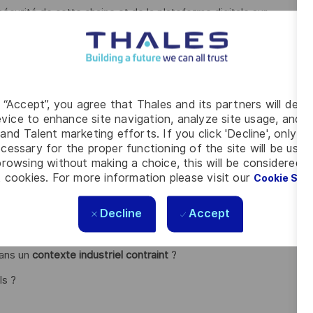
curité de cette chaine et de la plateforme digitale sur
ace avec l’équipe IaaS
g “Accept”, you agree that Thales and its partners will depo
vice to enhance site navigation, analyze site usage, and as
and Talent marketing efforts. If you click 'Decline', only t
cessary for the proper functioning of the site will be used
rowsing without making a choice, this will be considered a
 cookies. For more information please visit our
Cookie Set
Decline
Accept
re (équivalent Bac+5) et vous avez au moins
5 ans
dans un
contexte industriel contraint
?
ls ?