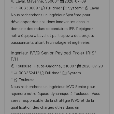
L
P
Laval, Mayenne, 53000
2026-07-09
o
J
o
C
R0333889
Full time
System
Laval
c
o
s
a
Nous recherchons un Ingénieur Système pour
a
b
t
t
développer des solutions innovantes dans le
t
I
e
e
domaine des radars secondaires IFF. Rejoignez
i
d
d
g
notre équipe à Laval et participez à des projets
o
D
o
passionnants alliant technologie et ingénierie.
n
a
r
Ingénieur IVVQ Senior Payload Projet IRIS²
t
y
F/H
e
L
P
Toulouse, Haute-Garonne, 31000
2026-07-28
o
J
C
o
R0335241
Full time
System
c
o
a
s
Toulouse
a
b
t
t
Nous recherchons un Ingénieur IVVQ Senior pour
t
I
e
e
rejoindre notre équipe dynamique à Toulouse. Vous
i
d
g
d
serez responsable de la stratégie IVVQ et de la
o
o
D
qualification des charges utiles dans un
n
r
a