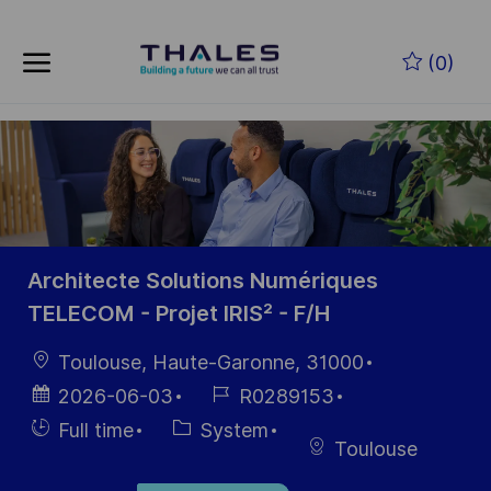
Skip to main content
Skip to main content
(0)
-
-
Architecte Solutions Numériques
TELECOM - Projet IRIS² - F/H
Location
Toulouse, Haute-Garonne, 31000
Posted
Job
2026-06-03
R0289153
Date
Id
Hiring
Category
Full time
System
Toulouse
Type