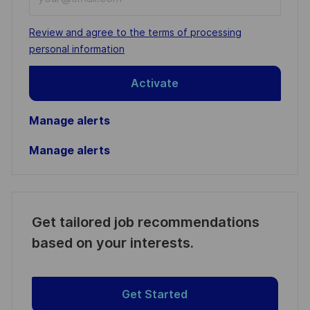
Email
address
Required
Review and agree to the terms of processing
(Required)
personal information
Activate
Manage alerts
Manage alerts
Get tailored job recommendations
based on your interests.
Get Started