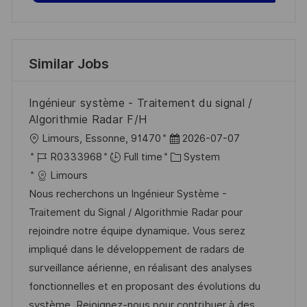
Similar Jobs
Ingénieur système - Traitement du signal /
Algorithmie Radar F/H
L
P
Limours, Essonne, 91470
2026-07-07
o
J
o
C
R0333968
Full time
System
c
o
s
a
Limours
a
b
t
t
Nous recherchons un Ingénieur Système -
t
I
e
e
Traitement du Signal / Algorithmie Radar pour
i
d
d
g
rejoindre notre équipe dynamique. Vous serez
o
D
o
impliqué dans le développement de radars de
n
a
r
surveillance aérienne, en réalisant des analyses
t
y
fonctionnelles et en proposant des évolutions du
e
système. Rejoignez-nous pour contribuer à des