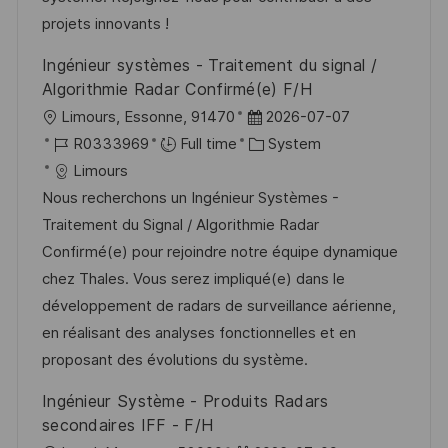
projets innovants !
Ingénieur systèmes - Traitement du signal /
Algorithmie Radar Confirmé(e) F/H
L
P
Limours, Essonne, 91470
2026-07-07
o
J
o
C
R0333969
Full time
System
c
o
s
a
Limours
a
b
t
t
Nous recherchons un Ingénieur Systèmes -
t
I
e
e
Traitement du Signal / Algorithmie Radar
i
d
d
g
Confirmé(e) pour rejoindre notre équipe dynamique
o
D
o
chez Thales. Vous serez impliqué(e) dans le
n
a
r
développement de radars de surveillance aérienne,
t
y
en réalisant des analyses fonctionnelles et en
e
proposant des évolutions du système.
Ingénieur Système - Produits Radars
secondaires IFF - F/H