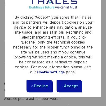
De solides compétences en conception et architectures
d’algorithmes de traitement numérique du signal et en
By clicking “Accept”, you agree that Thales
ingénierie des communications
and its partners will deposit cookies on your
La connaissance des outils de conception et de
device to enhance site navigation, analyze
site usage, and assist in our Recruiting and
simulation matérielle Xilinx (Vivado, Vitis HLS, VHDL…)
Talent marketing efforts. If you click
Une bonne connaissance des normes de
'Decline', only the technical cookies
necessary for the proper functioning of the
télécommunications des systèmes télécom (CCSDS,
site will be used and if you continue
DVB-S/S2/S2x, DVB-RCS/RCS2)
browsing without making a choice, this will
be considered as a refusal to deposit
Une aisance avec les outils de traçabilité des exigences
cookies. For more information please visit
et de gestion de configuration (POLARION, DOORS,
our
page.
Cookie Settings
VIVALDI, GIT…)
Curiosité, rigueur et pragmatisme
sont des atouts que l’on
Decline
Accept
vous reconnait ?
Alors ce poste est fait pour vous !