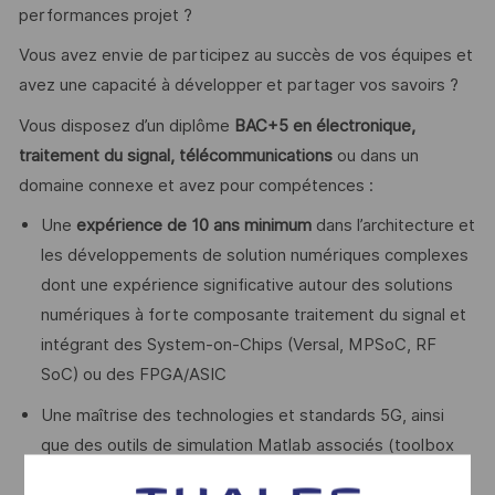
performances projet ?
Vous avez envie de participez au succès de vos équipes et
avez une capacité à développer et partager vos savoirs ?
Vous disposez d’un diplôme
BAC+5 en électronique,
traitement du signal, télécommunications
ou dans un
domaine connexe et avez pour compétences :
Une
expérience de 10 ans minimum
dans l’architecture et
les développements de solution numériques complexes
dont une expérience significative autour des solutions
numériques à forte composante traitement du signal et
intégrant des System-on-Chips (Versal, MPSoC, RF
SoC) ou des FPGA/ASIC
Une maîtrise des technologies et standards 5G, ainsi
que des outils de simulation Matlab associés (toolbox
5G, communication, ...)