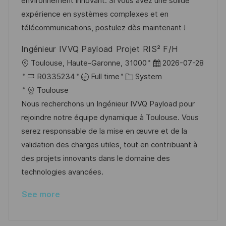
environnement innovant. Si vous avez une solide
y
t
expérience en systèmes complexes et en
e
télécommunications, postulez dès maintenant !
Ingénieur IVVQ Payload Projet RIS² F/H
L
P
Toulouse, Haute-Garonne, 31000
2026-07-28
o
J
C
o
R0335234
Full time
System
c
o
a
s
Toulouse
a
b
t
t
Nous recherchons un Ingénieur IVVQ Payload pour
t
I
e
e
rejoindre notre équipe dynamique à Toulouse. Vous
i
d
g
d
serez responsable de la mise en œuvre et de la
o
o
D
validation des charges utiles, tout en contribuant à
n
r
a
des projets innovants dans le domaine des
y
t
technologies avancées.
e
See more