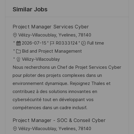
Similar Jobs
Project Manager Services Cyber
L
Vélizy-Villacoublay, Yvelines, 78140
o
P
J
2026-07-15
R0333124
Full time
c
o
C
o
Bid and Project Management
a
s
a
b
Vélizy-Villacoublay
t
t
t
I
Nous recherchons un Chef de Projet Services Cyber
i
e
e
d
pour piloter des projets complexes dans un
o
d
g
environnement dynamique. Rejoignez Thales et
n
D
o
contribuez à des solutions innovantes en
a
r
cybersécurité tout en développant vos
t
y
compétences dans un cadre inclusif.
e
Project Manager - SOC & Conseil Cyber
L
Vélizy-Villacoublay, Yvelines, 78140