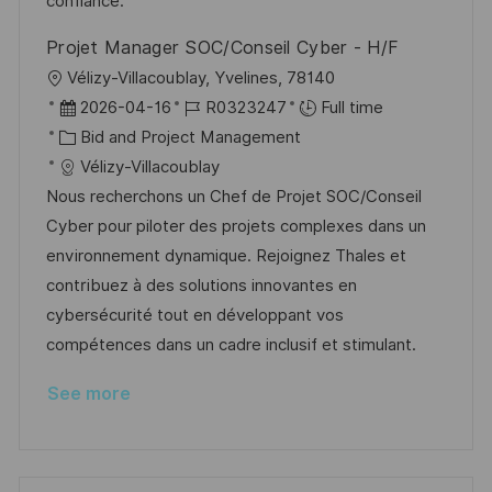
t
y
confiance.
e
Projet Manager SOC/Conseil Cyber - H/F
L
Vélizy-Villacoublay, Yvelines, 78140
o
P
J
2026-04-16
R0323247
Full time
c
o
C
o
Bid and Project Management
a
s
a
b
Vélizy-Villacoublay
t
t
t
I
Nous recherchons un Chef de Projet SOC/Conseil
i
e
e
d
Cyber pour piloter des projets complexes dans un
o
d
g
environnement dynamique. Rejoignez Thales et
n
D
o
contribuez à des solutions innovantes en
a
r
cybersécurité tout en développant vos
t
y
compétences dans un cadre inclusif et stimulant.
e
See more