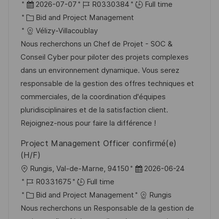
o
P
J
2026-07-07
R0330384
Full time
c
o
C
o
Bid and Project Management
a
s
a
b
Vélizy-Villacoublay
t
t
t
I
Nous recherchons un Chef de Projet - SOC &
i
e
e
d
Conseil Cyber pour piloter des projets complexes
o
d
g
dans un environnement dynamique. Vous serez
n
D
o
responsable de la gestion des offres techniques et
a
r
commerciales, de la coordination d'équipes
t
y
pluridisciplinaires et de la satisfaction client.
e
Rejoignez-nous pour faire la différence !
Project Management Officer confirmé(e)
(H/F)
L
P
Rungis, Val-de-Marne, 94150
2026-06-24
o
J
o
R0331675
Full time
c
o
C
s
Bid and Project Management
Rungis
a
b
a
t
Nous recherchons un Responsable de la gestion de