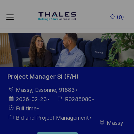
Skip to main content
Skip to main content
(0)
-
-
Project Manager SI (F/H)
Location
Massy, Essonne, 91883
Posted
Job
2026-02-23
R0288080
Date
Id
Hiring
Full time
Type
Category
Bid and Project Management
Massy