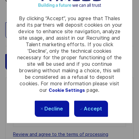
By clicking “Accept”, you agree that Thales
and its partners will deposit cookies on your
Explore Location
device to enhance site navigation, analyze
site usage, and assist in our Recruiting and
Talent marketing efforts. If you click
'Decline', only the technical cookies
necessary for the proper functioning of the
Save
Apply Now
site will be used and if you continue
browsing without making a choice, this will
be considered as a refusal to deposit
cookies. For more information please visit
Get notified for similar jobs
our
page.
Cookie Settings
You'll receive updates once a week
Decline
Accept
Enter
Email
address
Required
Review and agree to the terms of processing