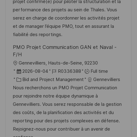
t
I
t
e
projet confirmé(e) pour piloter la structuration et la
i
d
e
d
performance des projets au sein de Thales. Vous
o
g
D
serez en charge de coordonner les activités projet
n
o
a
et de manager l’équipe PMO, tout en assurant la
r
t
fiabilité des reportings.
y
e
PMO Projet Communication GAN et Naval -
F/H
L
Gennevilliers, Hauts-de-Seine, 92230
o
P
J
2026-08-04
R0336388
Full time
c
o
C
o
Bid and Project Management
Gennevilliers
a
s
a
b
Nous recherchons un PMO Projet Communication
t
t
t
I
pour rejoindre notre équipe dynamique à
i
e
e
d
Gennevilliers. Vous serez responsable de la gestion
o
d
g
des coûts, de la planification des activités et du
n
D
o
reporting pour des projets complexes en défense.
a
r
Rejoignez-nous pour contribuer à un avenir de