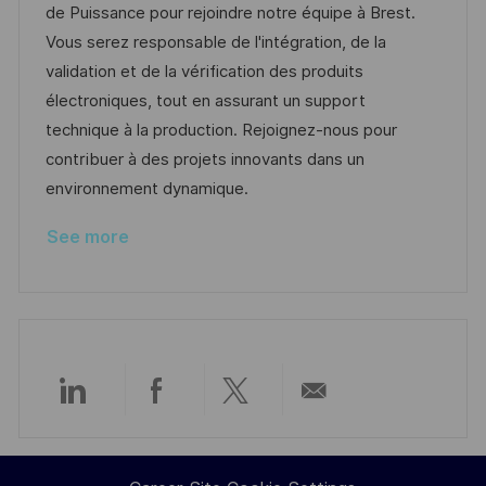
a
b
t
t
de Puissance pour rejoindre notre équipe à Brest.
t
I
e
e
Vous serez responsable de l'intégration, de la
i
d
d
g
validation et de la vérification des produits
o
D
o
électroniques, tout en assurant un support
n
a
r
technique à la production. Rejoignez-nous pour
t
y
contribuer à des projets innovants dans un
e
environnement dynamique.
See more
Share
Share
Share
Share
via
via
via
via