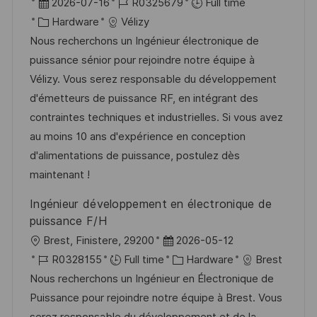
o
P
J
2026-07-16
R0325679
Full time
c
o
C
o
Hardware
Vélizy
a
s
a
b
Nous recherchons un Ingénieur électronique de
t
t
t
I
puissance sénior pour rejoindre notre équipe à
i
e
e
d
Vélizy. Vous serez responsable du développement
o
d
g
d'émetteurs de puissance RF, en intégrant des
n
D
o
contraintes techniques et industrielles. Si vous avez
a
r
au moins 10 ans d'expérience en conception
t
y
d'alimentations de puissance, postulez dès
e
maintenant !
Ingénieur développement en électronique de
puissance F/H
L
P
Brest, Finistere, 29200
2026-05-12
o
J
o
C
R0328155
Full time
Hardware
Brest
c
o
s
a
Nous recherchons un Ingénieur en Électronique de
a
b
t
t
Puissance pour rejoindre notre équipe à Brest. Vous
t
I
e
e