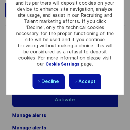
and its partners will deposit cookies on your
device to enhance site navigation, analyze
Save
Apply Now
site usage, and assist in our Recruiting and
Talent marketing efforts. If you click
'Decline', only the technical cookies
necessary for the proper functioning of the
Get notified for similar jobs
site will be used and if you continue
browsing without making a choice, this will
You'll receive updates once a week
be considered as a refusal to deposit
cookies. For more information please visit
Enter
our
page.
Cookie Settings
Email
address
Required
Review and agree to the terms of processing
Decline
Accept
(Required)
personal information
Activate
Manage alerts
Manage alerts