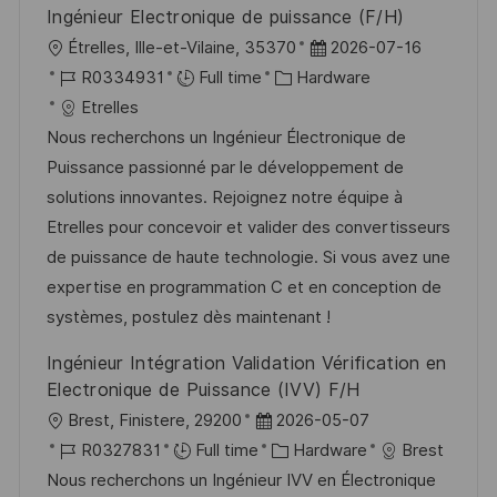
Ingénieur Electronique de puissance (F/H)
L
P
Étrelles, Ille-et-Vilaine, 35370
2026-07-16
o
J
C
o
R0334931
Full time
Hardware
c
o
a
s
Etrelles
a
b
t
t
Nous recherchons un Ingénieur Électronique de
t
I
e
e
Puissance passionné par le développement de
i
d
g
d
solutions innovantes. Rejoignez notre équipe à
o
o
D
Etrelles pour concevoir et valider des convertisseurs
n
r
a
de puissance de haute technologie. Si vous avez une
y
t
expertise en programmation C et en conception de
e
systèmes, postulez dès maintenant !
Ingénieur Intégration Validation Vérification en
Electronique de Puissance (IVV) F/H
L
P
Brest, Finistere, 29200
2026-05-07
o
J
o
C
R0327831
Full time
Hardware
Brest
c
o
s
a
Nous recherchons un Ingénieur IVV en Électronique