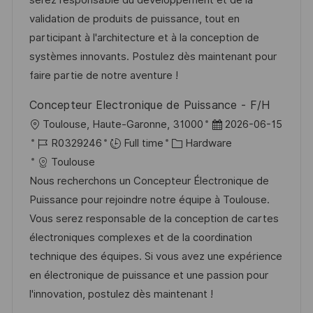
serez responsable du développement et de la
i
d
d
g
validation de produits de puissance, tout en
o
D
o
participant à l'architecture et à la conception de
n
a
r
systèmes innovants. Postulez dès maintenant pour
t
y
faire partie de notre aventure !
e
Concepteur Electronique de Puissance - F/H
L
P
Toulouse, Haute-Garonne, 31000
2026-06-15
o
J
C
o
R0329246
Full time
Hardware
c
o
a
s
Toulouse
a
b
t
t
Nous recherchons un Concepteur Électronique de
t
I
e
e
Puissance pour rejoindre notre équipe à Toulouse.
i
d
g
d
Vous serez responsable de la conception de cartes
o
o
D
électroniques complexes et de la coordination
n
r
a
technique des équipes. Si vous avez une expérience
y
t
en électronique de puissance et une passion pour
e
l'innovation, postulez dès maintenant !