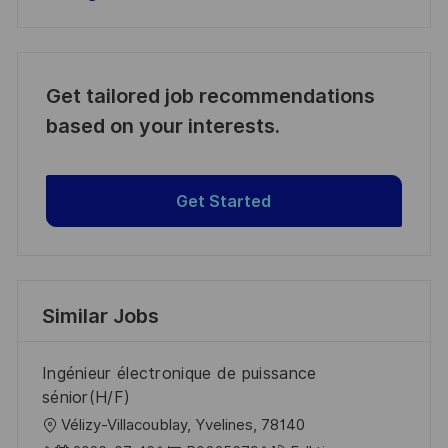
Get tailored job recommendations
based on your interests.
Get Started
Similar Jobs
Ingénieur électronique de puissance
sénior(H/F)
L
Vélizy-Villacoublay, Yvelines, 78140