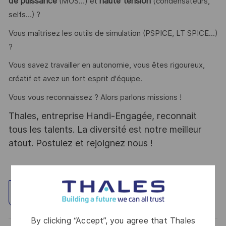
de puissance
haute tension
(MOS…) et
(condensateurs,
selfs…) ?
Vous maîtrisez les outils de simulation (PSPICE, LT SPICE...)
?
Vous savez travailler en autonomie, vous êtes rigoureux,
créatif et avez un fort esprit d'équipe.
Vous vous reconnaissez ? Alors parlons missions !
Thales, entreprise Handi-Engagée, reconnait
tous les talents. La diversité est notre meilleur
atout. Postulez et rejoignez nous !
Explore Location
By clicking “Accept”, you agree that Thales