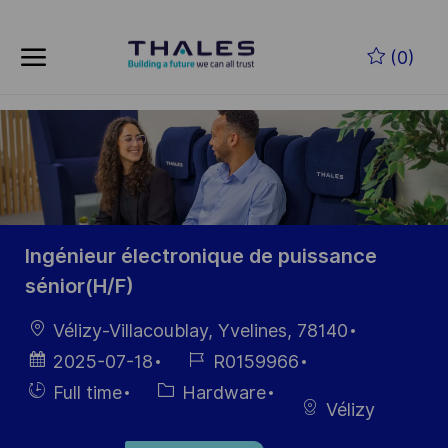
Skip to main content
Skip to main content
(0)
-
-
Ingénieur électronique de puissance
sénior(H/F)
Location
Vélizy-Villacoublay, Yvelines, 78140
Posted
Job
2025-07-18
R0159966
Date
Id
Hiring
Category
Full time
Hardware
Vélizy
Type