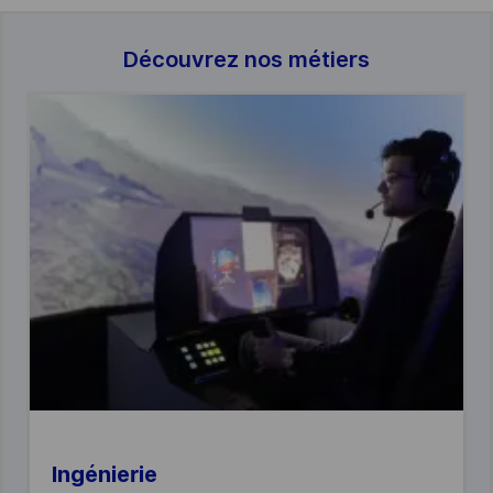
D
é
couvrez nos m
é
tiers
Ingénierie