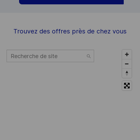
Trouvez des offres près de chez vous
Recherche
de
195
site
suggestions
available,
navigate
to
the
list
to
select