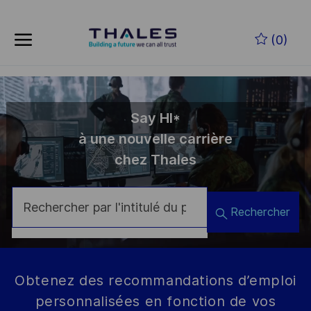
Skip to main content
(0)
-
Say HI*
à une nouvelle carrière
chez Thales
Rechercher
Obtenez des recommandations d’emploi
personnalisées en fonction de vos