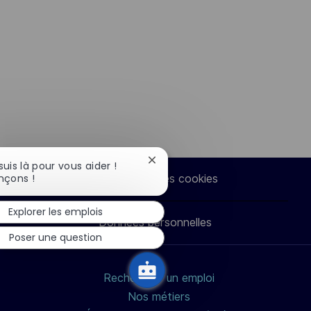
suggestion.
Fermer
 suis là pour vous aider !
la
çons !
Paramètres des cookies
notification
du
Explorer les emplois
chatbot
Données personnelles
Poser une question
Rechercher un emploi
Nos métiers