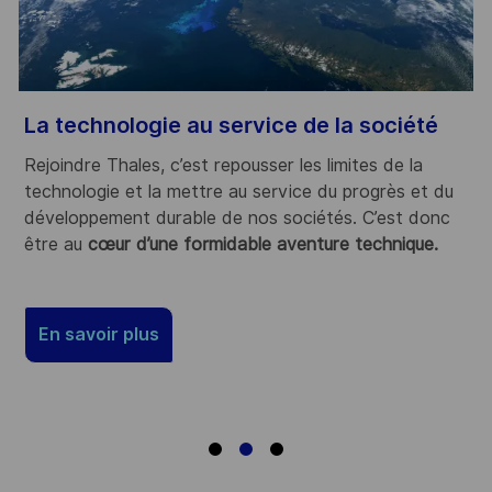
La technologie au service de la société
D
Rejoindre Thales, c’est repousser les limites de la
C
technologie et la mettre au service du progrès et du
t
développement durable de nos sociétés. C’est donc
a
être au
cœur d’une formidable aventure technique.
p
s
En savoir plus