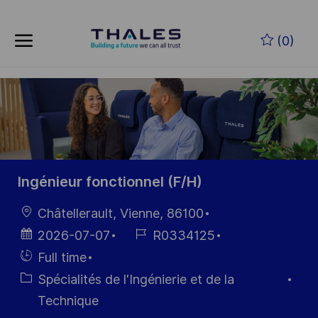
Skip to main content
Skip to main content
(0)
-
-
Ingénieur fonctionnel (F/H)
localisation
Châtellerault, Vienne, 86100
Date
Référence
2026-07-07
R0334125
d’affichage
du poste
Hiring
Full time
Type
Catégorie
Spécialités de l'Ingénierie et de la
Technique