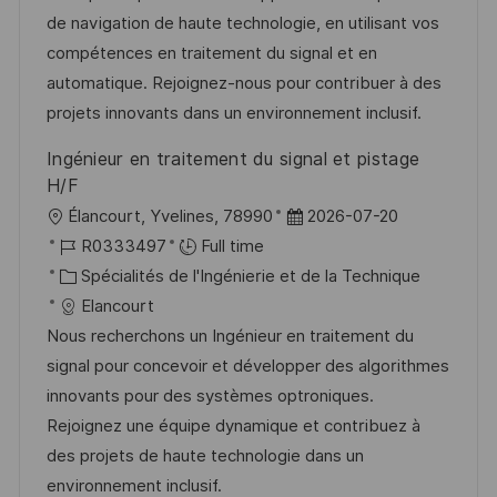
a
n
o
f
de navigation de haute technologie, en utilisant vos
t
c
r
f
compétences en traitement du signal et en
i
e
i
i
automatique. Rejoignez-nous pour contribuer à des
o
d
e
c
projets innovants dans un environnement inclusif.
n
u
h
Ingénieur en traitement du signal et pistage
p
a
H/F
o
g
l
D
Élancourt, Yvelines, 78990
2026-07-20
s
e
o
R
a
R0333497
Full time
t
c
é
C
t
Spécialités de l'Ingénierie et de la Technique
e
a
f
a
e
Elancourt
l
é
t
d
Nous recherchons un Ingénieur en traitement du
i
r
é
’
signal pour concevoir et développer des algorithmes
s
e
g
a
innovants pour des systèmes optroniques.
a
n
o
f
Rejoignez une équipe dynamique et contribuez à
t
c
r
f
des projets de haute technologie dans un
i
e
i
i
environnement inclusif.