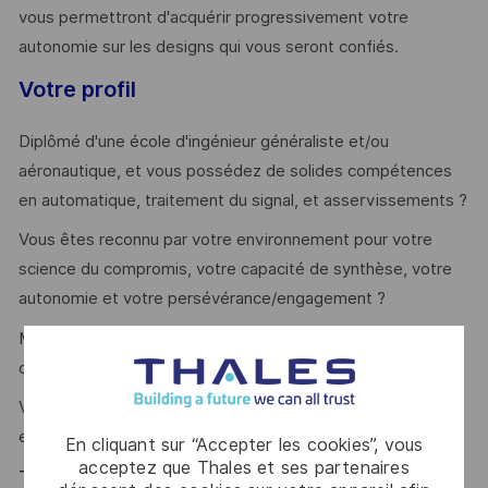
vous permettront d'acquérir progressivement votre
autonomie sur les designs qui vous seront confiés.
Votre profil
Diplômé d'une école d'ingénieur généraliste et/ou
aéronautique, et vous possédez de solides compétences
en automatique, traitement du signal, et asservissements ?
Vous êtes reconnu par votre environnement pour votre
science du compromis, votre capacité de synthèse, votre
autonomie et votre persévérance/engagement ?
Matlab / Simulink, développement en C et Python sont des
outils et langages que vous maitrisez ?
Vous avez la volonté et le goût pour comprendre et
expliquer les phénomènes physiques ?
En cliquant sur “Accepter les cookies”, vous
acceptez que Thales et ses partenaires
Thales, entreprise Handi-Engagée, reconnait