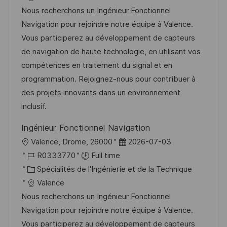
l
é
t
d
Nous recherchons un Ingénieur Fonctionnel
i
r
é
’
Navigation pour rejoindre notre équipe à Valence.
s
e
g
a
Vous participerez au développement de capteurs
a
n
o
f
de navigation de haute technologie, en utilisant vos
t
c
r
f
compétences en traitement du signal et en
i
e
i
i
programmation. Rejoignez-nous pour contribuer à
o
d
e
c
des projets innovants dans un environnement
n
u
h
inclusif.
p
a
Ingénieur Fonctionnel Navigation
o
g
l
D
Valence, Drome, 26000
2026-07-03
s
e
o
R
a
R0333770
Full time
t
c
é
C
t
Spécialités de l'Ingénierie et de la Technique
e
a
f
a
e
Valence
l
é
t
d
Nous recherchons un Ingénieur Fonctionnel
i
r
é
’
Navigation pour rejoindre notre équipe à Valence.
s
e
g
a
Vous participerez au développement de capteurs