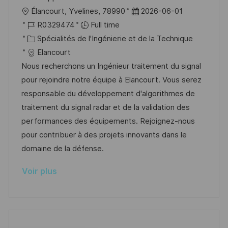
o
g
l
D
Élancourt, Yvelines, 78990
2026-06-01
s
e
o
R
a
R0329474
Full time
t
c
é
C
t
Spécialités de l'Ingénierie et de la Technique
e
a
f
a
e
Elancourt
l
é
t
d
Nous recherchons un Ingénieur traitement du signal
i
r
é
’
pour rejoindre notre équipe à Elancourt. Vous serez
s
e
g
a
responsable du développement d'algorithmes de
a
n
o
f
traitement du signal radar et de la validation des
t
c
r
f
performances des équipements. Rejoignez-nous
i
e
i
i
pour contribuer à des projets innovants dans le
o
d
e
c
domaine de la défense.
n
u
h
Voir plus
p
a
o
g
s
e
t