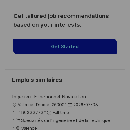
Get tailored job recommendations
based on your interests.
Get Started
Emplois similaires
Ingénieur Fonctionnel Navigation
l
D
Valence, Drome, 26000
2026-07-03
o
R
a
R0333773
Full time
c
é
C
t
Spécialités de l'Ingénierie et de la Technique
a
f
a
e
Valence