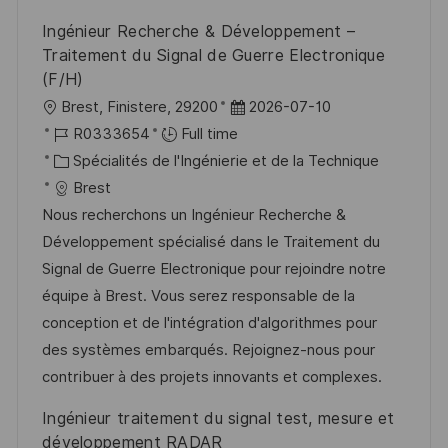
o
d
e
c
Ingénieur Recherche & Développement –
n
u
h
Traitement du Signal de Guerre Electronique
p
a
(F/H)
o
g
l
D
Brest, Finistere, 29200
2026-07-10
s
e
o
R
a
R0333654
Full time
t
c
é
C
t
Spécialités de l'Ingénierie et de la Technique
e
a
f
a
e
Brest
l
é
t
d
Nous recherchons un Ingénieur Recherche &
i
r
é
’
Développement spécialisé dans le Traitement du
s
e
g
a
Signal de Guerre Electronique pour rejoindre notre
a
n
o
f
équipe à Brest. Vous serez responsable de la
t
c
r
f
conception et de l'intégration d'algorithmes pour
i
e
i
i
des systèmes embarqués. Rejoignez-nous pour
o
d
e
c
contribuer à des projets innovants et complexes.
n
u
h
Ingénieur traitement du signal test, mesure et
p
a
développement RADAR