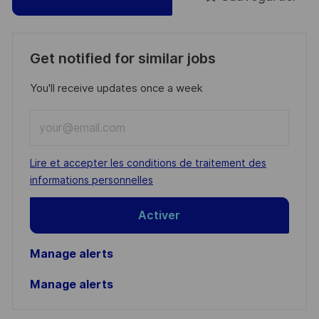
Get notified for similar jobs
You'll receive updates once a week
Enter
Email
address
Required
Lire et accepter les conditions de traitement des
(Required)
informations personnelles
Activer
Manage alerts
Manage alerts