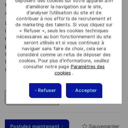
déposent des cookies sur votre appareil afin
tous les talents. La diversité est notre meilleur
d’améliorer la navigation sur le site,
atout. Postulez et rejoignez nous !
d’analyser l’utilisation du site et de
contribuer à nos efforts de recrutement et
Le poste pouvant nécessiter d'accéder à des
de marketing des talents. Si vous cliquez sur
informations relevant du secret de la défense
« Refuser », seuls les cookies techniques
nécessaires au bon fonctionnement du site
nationale, la personne retenue fera l'objet d'une
seront utilisés et si vous continuez à
procédure d’habilitation, conformément aux
naviguer sans faire de choix, cela sera
dispositions des articles R.2311-1 et suivants du
considéré comme un refus de déposer des
cookies. Pour plus d’informations, veuillez
Code de la défense et de l’IGI 1300 SGDSN/PSE
consulter notre page
Paramètres des
du 09 août 2021.
cookies
.
Refuser
Accepter
Explorez un site
Sauvegarder
Postulez maintenant