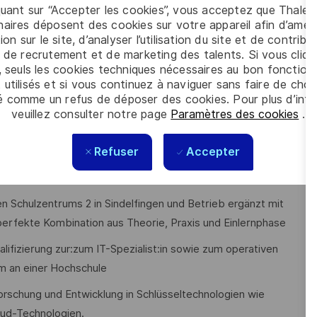
quant sur “Accepter les cookies”, vous acceptez que Thales
IT-Systemen
aires déposent des cookies sur votre appareil afin d’améli
ion sur le site, d’analyser l’utilisation du site et de contribu
r Lösungsfindung
 de recrutement et de marketing des talents. Si vous cliqu
, seuls les cookies techniques nécessaires au bon fonctio
nd die Initiative ergreift
 utilisés et si vous continuez à naviguer sans faire de choi
é comme un refus de déposer des cookies. Pour plus d’info
veuillez consulter notre page
Paramètres des cookies
.
Refuser
Accepter
guter Leistung auf 2,5 Jahre ist möglich
n Schulzentrums 2 in Sindelfingen und Betrieb ergänzt mit
perfekte Kombination aus Theorie, Praxis und Einlernphase
lifizierung zur:zum IT-Spezialist:in sowie zum operativen
um an einer Hochschule
n Forschung und Entwicklung in Schlüsseltechnologien wie
loud-Technologien.