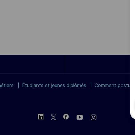
étiers
Étudiants et jeunes diplômés
Comment postuler