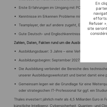
En cli
Erste Erfahrungen im Umgang mit PCs und anderen 
parten
navigat
Kenntnisse im Erkennen Probleme mit anschließende
efforts
Refuser »
Teamplayer, der auf andere zugeht, Engagement zeigt u
site seront
considér
Gute Deutsch- und Englischkenntnisse
Zahlen, Daten, Fakten rund um die Ausbildung:
Ausbildungsdauer: 3 Jahre – eine Verkürzung bei sehr 
Ausbildungsbeginn: September 2027
Die Ausbildung verbindet die Bereiche des technische
unserer Ausbildungswerkstatt und bietet damit eine 
Gemeinsam legen wir die Grundlage für eine Weiterqua
oder strategischen IT-Professional für ggf. ein Studi
Thales investiert jährlich mehr als 4,5 Milliarden Euro i
künstliche Intelligenz, Cybersicherheit, Quanten- und C