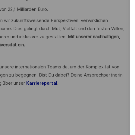
n 22,1 Milliarden Euro.
en wir zukunftsweisende Perspektiven, verwirklichen
äume. Dies gelingt durch Mut, Vielfalt und den festen Willen,
erer und inklusiver zu gestalten.
Mit unserer nachhaltigen,
versität ein.
 unsere internationalen Teams da, um der Komplexität von
gen zu begegnen. Bist Du dabei? Deine Ansprechpartnerin
g über unser
.
Karriereportal