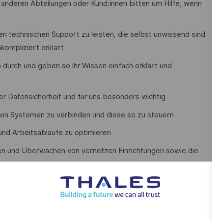
s anderen Abteilungen oder Kund:innen bitten um Hilfe, wenn
n technischen Support zu leisten, die selbst unwissend sind
nkompliziert erklärt
durch und geben so ihr Wissen einfach erklärt und
der Datensicherheit und für uns besonders wichtig
n Systemen zu verbinden und diese so zu steuern
und Arbeitsabläufe zu optimieren
n und Überwachen von vernetzen Einrichtungen sowie die
ten
ergleichbare Qualifikation
ntsprechend guten Leistungen in der Schule