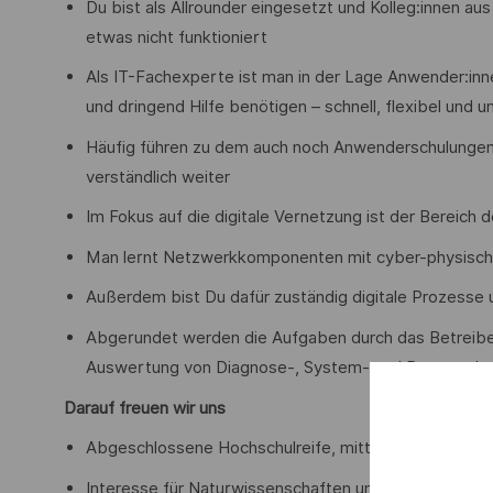
Du bist als Allrounder eingesetzt und Kolleg:innen au
etwas nicht funktioniert
Als IT-Fachexperte ist man in der Lage Anwender:inne
und dringend Hilfe benötigen – schnell, flexibel und u
Häufig führen zu dem auch noch Anwenderschulungen 
verständlich weiter
Im Fokus auf die digitale Vernetzung ist der Bereich 
Man lernt Netzwerkkomponenten mit cyber-physische
Außerdem bist Du dafür zuständig digitale Prozesse 
Abgerundet werden die Aufgaben durch das Betreibe
Auswertung von Diagnose-, System- und Prozessda
Darauf freuen wir uns
Abgeschlossene Hochschulreife, mittlere Reife oder v
Interesse für Naturwissenschaften und Technik mit e