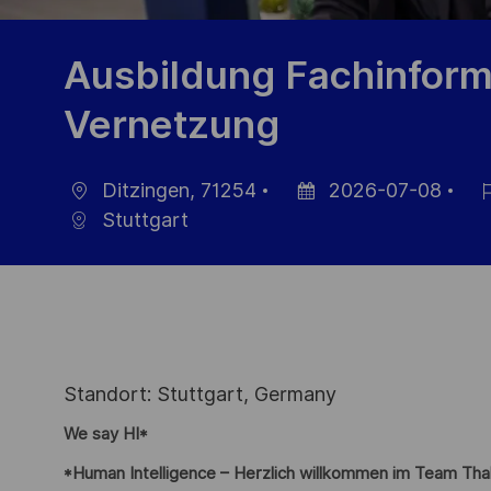
Ausbildung Fachinforma
Vernetzung
Ditzingen, 71254
2026-07-08
localisation
Date
Réf
Stuttgart
d’affichage
du
pos
Standort: Stuttgart, Germany
We say HI*
*Human Intelligence – Herzlich willkommen im Team Tha