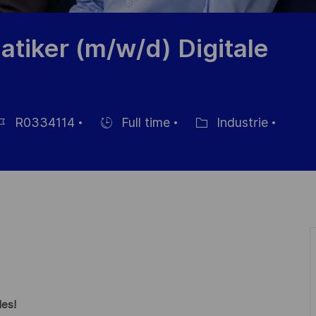
tiker (m/w/d) Digitale
R0334114
Full time
Industrie
érence
Hiring
Catégorie
Type
te
les!