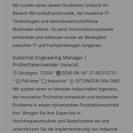
g
s
c
a
t
f
Wir suchen einen dualen Studenten (m/w/d) im
e
t
a
t
e
é
Bereich Wirtschaftsinformatik, der moderne IT-
e
l
é
d
r
Technologien und betriebswirtschaftliche
i
g
’
e
Methoden erlernt. Du wirst Informationssysteme
s
o
a
n
entwickeln und betreuen sowie als Bindeglied
a
r
f
c
zwischen IT und Fachabteilungen fungieren.
t
i
f
e
Industrial Engineering Manager /
i
e
i
d
Prüfmittelentwickler (m/w/d)
o
c
u
l
D
R
Ditzingen, 71254
2026-06-19
R0313731
n
h
p
o
C
a
é
Full time
Industrie
DITZINGEN SRA OME
a
o
c
a
t
f
Wir suchen einen erfahrenen Industriellen Ingenieur,
g
s
a
t
e
é
der innovative Prüfmittel entwickelt und technische
e
t
l
é
d
r
Probleme in einem dynamischen Produktionsumfeld
e
i
g
’
e
löst. Bringen Sie Ihre Expertise in
s
o
a
n
Hochfrequenztechnik und Radartechnik ein und
a
r
f
c
unterstützen Sie die Implementierung von Industrie