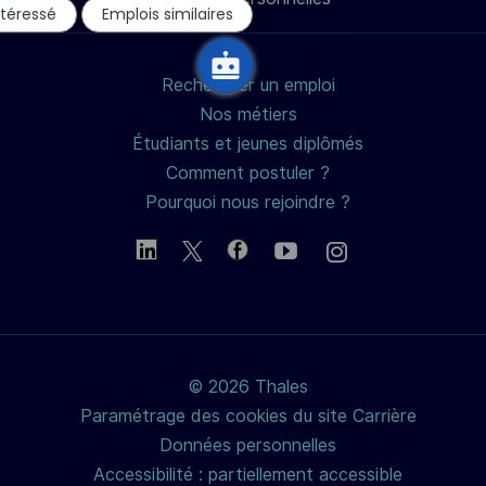
du
mail
ntéressé
Emplois similaires
chatbot
Rechercher un emploi
Nos métiers
Étudiants et jeunes diplômés
Comment postuler ?
Pourquoi nous rejoindre ?
© 2026 Thales
Paramétrage des cookies du site Carrière
Données personnelles
Accessibilité : partiellement accessible