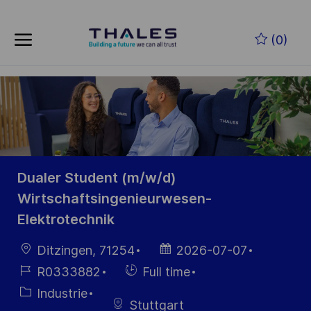
Skip to main content
Skip to main content
(0)
-
-
Dualer Student (m/w/d)
Wirtschaftsingenieurwesen-
Elektrotechnik
localisation
Date
Ditzingen, 71254
2026-07-07
d’affichage
Référence
Hiring
R0333882
Full time
du poste
Type
Catégorie
Industrie
Stuttgart