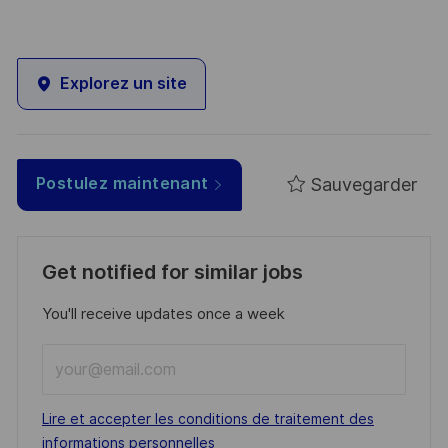
Explorez un site
Sauvegarder
Postulez maintenant
Get notified for similar jobs
You'll receive updates once a week
Enter
Email
address
Required
Lire et accepter les conditions de traitement des
(Required)
informations personnelles