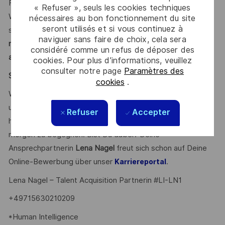
Freiräume. Dies gelingt durch Mut, Vielfalt und den festen
« Refuser », seuls les cookies techniques
Willen, die anspruchsvollen Herausforderungen unserer Zeit
nécessaires au bon fonctionnement du site
seront utilisés et si vous continuez à
sicherer und inklusiver zu gestalten.
Mit unserer
naviguer sans faire de choix, cela sera
nachhaltigen, werteorientierten Personalführung treten wir
considéré comme un refus de déposer des
aktiv für Diversität ein.
cookies. Pour plus d’informations, veuillez
consulter notre page
Paramètres des
Say HI* – Dein Weg zu uns
cookies
.
Wenn die Zeichen der Zeit auf Veränderung stehen, sind
unsere internationalen Teams da, um der Komplexität von
Refuser
Accepter
heute mit den branchenführenden Technologien von
morgen zu begegnen. Bist Du dabei? Deine
Ansprechpartnerin
Lena Nagel
freut sich schon auf Deine
Online-Bewerbung über unser
.
Karriereportal
Lena Nagel – Talent Acquisition Partnerin #LI-LN1
+49715630210209
*Human Intelligence