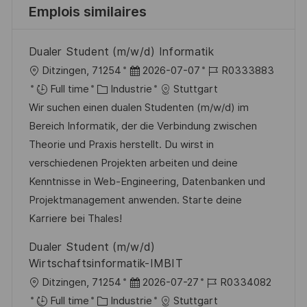
Emplois similaires
Dualer Student (m/w/d) Informatik
l
D
R
Ditzingen, 71254
2026-07-07
R0333883
o
C
a
é
Full time
Industrie
Stuttgart
c
a
t
f
Wir suchen einen dualen Studenten (m/w/d) im
a
t
e
é
Bereich Informatik, der die Verbindung zwischen
l
é
d
r
Theorie und Praxis herstellt. Du wirst in
i
g
’
e
verschiedenen Projekten arbeiten und deine
s
o
a
n
Kenntnisse in Web-Engineering, Datenbanken und
a
r
f
c
Projektmanagement anwenden. Starte deine
t
i
f
e
Karriere bei Thales!
i
e
i
d
Dualer Student (m/w/d)
o
c
u
Wirtschaftsinformatik-IMBIT
n
h
p
l
D
R
Ditzingen, 71254
2026-07-27
R0334082
a
o
o
C
a
é
Full time
Industrie
Stuttgart