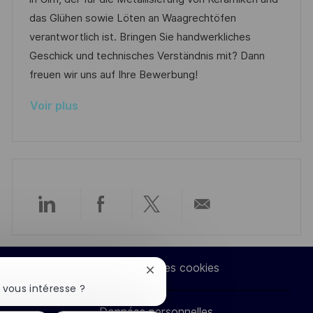
g
s
l
é
d
r
das Glühen sowie Löten an Waagrechtöfen
e
t
i
g
’
e
verantwortlich ist. Bringen Sie handwerkliches
e
s
o
a
n
Geschick und technisches Verständnis mit? Dann
a
r
f
c
freuen wir uns auf Ihre Bewerbung!
t
i
f
e
Voir plus
i
e
i
d
o
c
u
n
h
p
a
o
g
s
e
t
Partager
Partager
Partager
Partager
e
via
via
via
par
Paramètres des cookies
Fermer
LinkedIn
Facebook
twitter
e-
la
 vous intéresse ?
notification
Données personnelles