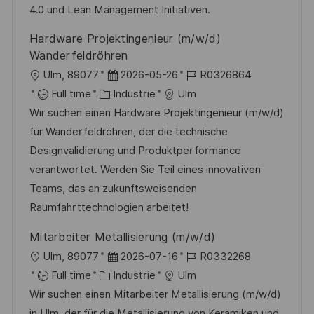
t
i
f
e
4.0 und Lean Management Initiativen.
i
e
i
d
Hardware Projektingenieur (m/w/d)
o
c
u
Wanderfeldröhren
n
h
p
l
D
R
Ulm, 89077
2026-05-26
R0326864
a
o
o
C
a
é
Full time
Industrie
Ulm
g
s
c
a
t
f
Wir suchen einen Hardware Projektingenieur (m/w/d)
e
t
a
t
e
é
für Wanderfeldröhren, der die technische
e
l
é
d
r
Designvalidierung und Produktperformance
i
g
’
e
verantwortet. Werden Sie Teil eines innovativen
s
o
a
n
Teams, das an zukunftsweisenden
a
r
f
c
Raumfahrttechnologien arbeitet!
t
i
f
e
Mitarbeiter Metallisierung (m/w/d)
i
e
i
d
l
D
R
Ulm, 89077
2026-07-16
R0332268
o
c
u
o
C
a
é
Full time
Industrie
Ulm
n
h
p
c
a
t
f
Wir suchen einen Mitarbeiter Metallisierung (m/w/d)
a
o
a
t
e
é
in Ulm, der für die Metallisierung von Keramiken und