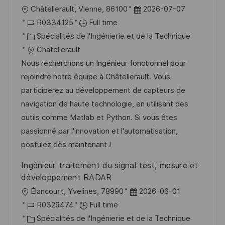
p
a
l
D
Châtellerault, Vienne, 86100
2026-07-07
o
g
o
R
a
R0334125
Full time
s
e
c
é
C
t
Spécialités de l'Ingénierie et de la Technique
t
a
f
a
e
Chatellerault
e
l
é
t
d
Nous recherchons un Ingénieur fonctionnel pour
i
r
é
’
rejoindre notre équipe à Châtellerault. Vous
s
e
g
a
participerez au développement de capteurs de
a
n
o
f
navigation de haute technologie, en utilisant des
t
c
r
f
outils comme Matlab et Python. Si vous êtes
i
e
i
i
passionné par l'innovation et l'automatisation,
o
d
e
c
postulez dès maintenant !
n
u
h
Ingénieur traitement du signal test, mesure et
p
a
développement RADAR
o
g
l
D
Élancourt, Yvelines, 78990
2026-06-01
s
e
o
R
a
R0329474
Full time
t
c
é
C
t
Spécialités de l'Ingénierie et de la Technique