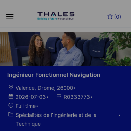
Skip to main content
(0)
-
Ingénieur Fonctionnel Navigation
localisation
Valence, Drome, 26000
Date
Référence
2026-07-03
R0333773
d’affichage
du poste
Hiring
Full time
Type
Catégorie
Spécialités de l'Ingénierie et de la
Technique