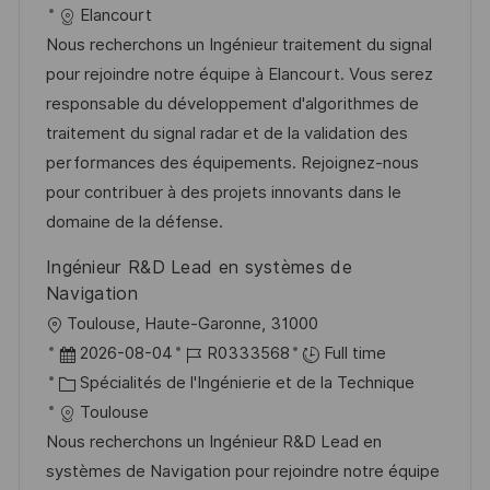
e
a
f
a
e
Elancourt
l
é
t
d
Nous recherchons un Ingénieur traitement du signal
i
r
é
’
pour rejoindre notre équipe à Elancourt. Vous serez
s
e
g
a
responsable du développement d'algorithmes de
a
n
o
f
traitement du signal radar et de la validation des
t
c
r
f
performances des équipements. Rejoignez-nous
i
e
i
i
pour contribuer à des projets innovants dans le
o
d
e
c
domaine de la défense.
n
u
h
Ingénieur R&D Lead en systèmes de
p
a
Navigation
o
g
l
Toulouse, Haute-Garonne, 31000
s
e
o
D
R
2026-08-04
R0333568
Full time
t
c
a
C
é
Spécialités de l'Ingénierie et de la Technique
e
a
t
a
f
Toulouse
l
e
t
é
Nous recherchons un Ingénieur R&D Lead en
i
d
é
r
systèmes de Navigation pour rejoindre notre équipe