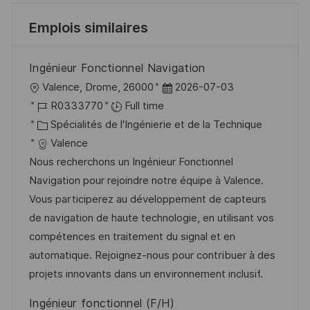
Emplois similaires
Ingénieur Fonctionnel Navigation
l
D
Valence, Drome, 26000
2026-07-03
o
R
a
R0333770
Full time
c
é
C
t
Spécialités de l'Ingénierie et de la Technique
a
f
a
e
Valence
l
é
t
d
Nous recherchons un Ingénieur Fonctionnel
i
r
é
’
Navigation pour rejoindre notre équipe à Valence.
s
e
g
a
Vous participerez au développement de capteurs
a
n
o
f
de navigation de haute technologie, en utilisant vos
t
c
r
f
compétences en traitement du signal et en
i
e
i
i
automatique. Rejoignez-nous pour contribuer à des
o
d
e
c
projets innovants dans un environnement inclusif.
n
u
h
Ingénieur fonctionnel (F/H)