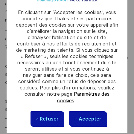
avec de solides compétences en navigation inertielle,
fusion de données capteurs, traitement du signal (GNSS,
En cliquant sur “Accepter les cookies”, vous
acceptez que Thales et ses partenaires
radar), automatique, asservissements ? $
déposent des cookies sur votre appareil afin
- Vous savez utiliser Matlab / Simulink et disposez de
d’améliorer la navigation sur le site,
d’analyser l’utilisation du site et de
connaissances en langages de programmation C et Python
contribuer à nos efforts de recrutement et
?
de marketing des talents. Si vous cliquez sur
« Refuser », seuls les cookies techniques
- Vous êtes fortement motivé pour participer à des études
nécessaires au bon fonctionnement du site
ou au développement de produits incluant des logiciels
seront utilisés et si vous continuez à
applicatifs embarqués, destinés à des applications civiles
naviguer sans faire de choix, cela sera
considéré comme un refus de déposer des
ou militaires ?
cookies. Pour plus d’informations, veuillez
- Vous avez des compétences en analyse spectrale,
consulter notre page
Paramètres des
cookies
.
systèmes asservis, systèmes échantillonnés, processus
aléatoires, filtre de Kalman ?
Refuser
Accepter
Thales, entreprise Handi-Engagée, reconnait
tous les talents. La diversité est notre meilleur