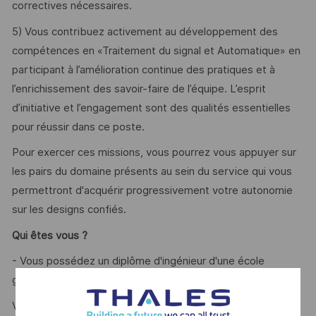
correctives nécessaires.
5) Vous contribuez activement au développement des
compétences en «Traitement du signal et Automatique» en
participant à l’amélioration continue des pratiques et à
l’enrichissement des savoir-faire de l’équipe. L’esprit
d’initiative et l’engagement sont des qualités essentielles
pour réussir dans ce poste.
Pour exercer ces missions, vous pourrez vous appuyer sur
les pairs du domaine présents au sein du service qui vous
permettront d'acquérir progressivement votre autonomie
sur les designs confiés.
Qui êtes vous ?
- Vous possédez un diplôme d'ingénieur d'une école
généraliste et/ou aéronautique ?
Vous disposez d’une expérience préalable d'au moins 3 ans