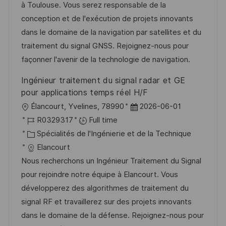
s
’
g
e
à Toulouse. Vous serez responsable de la
a
a
o
n
conception et de l'exécution de projets innovants
t
f
r
c
dans le domaine de la navigation par satellites et du
i
f
i
e
traitement du signal GNSS. Rejoignez-nous pour
o
i
e
d
façonner l'avenir de la technologie de navigation.
n
c
u
Ingénieur traitement du signal radar et GE
h
p
pour applications temps réel H/F
a
o
l
D
Élancourt, Yvelines, 78990
2026-06-01
g
s
o
R
a
R0329317
Full time
e
t
c
é
C
t
Spécialités de l'Ingénierie et de la Technique
e
a
f
a
e
Elancourt
l
é
t
d
Nous recherchons un Ingénieur Traitement du Signal
i
r
é
’
pour rejoindre notre équipe à Elancourt. Vous
s
e
g
a
développerez des algorithmes de traitement du
a
n
o
f
signal RF et travaillerez sur des projets innovants
t
c
r
f
dans le domaine de la défense. Rejoignez-nous pour