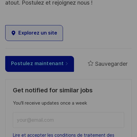
atout. Postulez et rejoignez nous !
Explorez un site
Sauvegarder
Postulez maintenant
Get notified for similar jobs
You'll receive updates once a week
Enter
Email
address
Required
Lire et accepter les conditions de traitement des