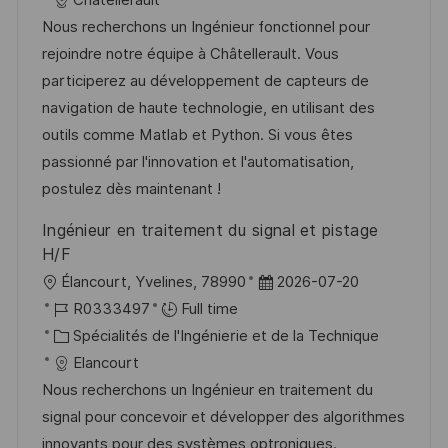
l
é
t
d
Nous recherchons un Ingénieur fonctionnel pour
i
r
é
’
rejoindre notre équipe à Châtellerault. Vous
s
e
g
a
participerez au développement de capteurs de
a
n
o
f
navigation de haute technologie, en utilisant des
t
c
r
f
outils comme Matlab et Python. Si vous êtes
i
e
i
i
passionné par l'innovation et l'automatisation,
o
d
e
c
postulez dès maintenant !
n
u
h
Ingénieur en traitement du signal et pistage
p
a
H/F
o
g
l
D
Élancourt, Yvelines, 78990
2026-07-20
s
e
o
R
a
R0333497
Full time
t
c
é
C
t
Spécialités de l'Ingénierie et de la Technique
e
a
f
a
e
Elancourt
l
é
t
d
Nous recherchons un Ingénieur en traitement du
i
r
é
’
signal pour concevoir et développer des algorithmes
s
e
g
a
innovants pour des systèmes optroniques.