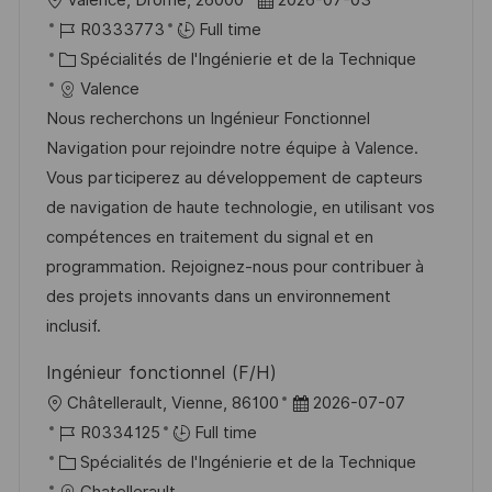
o
R
a
R0333773
Full time
c
é
C
t
Spécialités de l'Ingénierie et de la Technique
a
f
a
e
Valence
l
é
t
d
Nous recherchons un Ingénieur Fonctionnel
i
r
é
’
Navigation pour rejoindre notre équipe à Valence.
s
e
g
a
Vous participerez au développement de capteurs
a
n
o
f
de navigation de haute technologie, en utilisant vos
t
c
r
f
compétences en traitement du signal et en
i
e
i
i
programmation. Rejoignez-nous pour contribuer à
o
d
e
c
des projets innovants dans un environnement
n
u
h
inclusif.
p
a
Ingénieur fonctionnel (F/H)
o
g
l
D
Châtellerault, Vienne, 86100
2026-07-07
s
e
o
R
a
R0334125
Full time
t
c
é
C
t
Spécialités de l'Ingénierie et de la Technique
e
a
f
a
e
Chatellerault