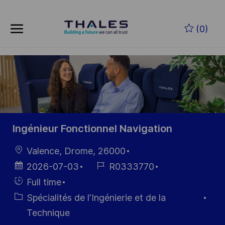
Skip to main content
Skip to main content
(0)
-
-
Ingénieur Fonctionnel Navigation
localisation
Valence, Drome, 26000
Date
Référence
2026-07-03
R0333770
d’affichage
du poste
Hiring
Full time
Type
Catégorie
Spécialités de l'Ingénierie et de la
Technique