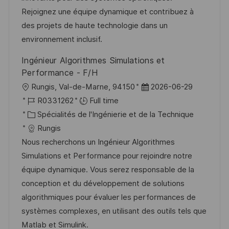
a
n
o
f
Rejoignez une équipe dynamique et contribuez à
t
c
r
f
des projets de haute technologie dans un
i
e
i
i
environnement inclusif.
o
d
e
c
Ingénieur Algorithmes Simulations et
n
u
h
Performance - F/H
p
a
l
D
Rungis, Val-de-Marne, 94150
2026-06-29
o
g
o
R
a
R0331262
Full time
s
e
c
é
C
t
Spécialités de l'Ingénierie et de la Technique
t
a
f
a
e
Rungis
e
l
é
t
d
Nous recherchons un Ingénieur Algorithmes
i
r
é
’
Simulations et Performance pour rejoindre notre
s
e
g
a
équipe dynamique. Vous serez responsable de la
a
n
o
f
conception et du développement de solutions
t
c
r
f
algorithmiques pour évaluer les performances de
i
e
i
i
systèmes complexes, en utilisant des outils tels que
o
d
e
c
Matlab et Simulink.