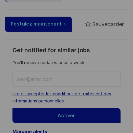
Sauvegarder
Postulez maintenant
Get notified for similar jobs
You'll receive updates once a week
Enter
Email
address
Required
Lire et accepter les conditions de traitement des
(Required)
informations personnelles
Activer
Manage alerts