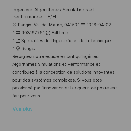
n
u
h
Ingénieur Algorithmes Simulations et
p
a
Performance - F/H
o
g
l
D
Rungis, Val-de-Marne, 94150
2026-04-02
s
e
o
R
a
R0319775
Full time
t
c
é
C
t
Spécialités de l'Ingénierie et de la Technique
e
a
f
a
e
Rungis
l
é
t
d
Rejoignez notre équipe en tant qu'Ingénieur
i
r
é
’
Algorithmes Simulations et Performance et
s
e
g
a
contribuez à la conception de solutions innovantes
a
n
o
f
pour des systèmes complexes. Si vous êtes
t
c
r
f
passionné par l'innovation et la rigueur, ce poste est
i
e
i
i
fait pour vous !
o
d
e
c
Voir plus
n
u
h
p
a
o
g