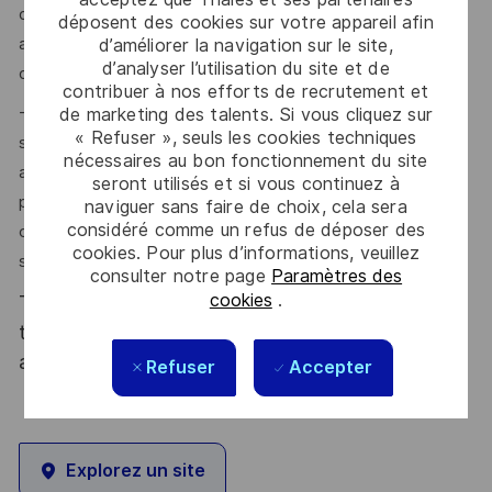
ou au développement de produits incluant des logiciels
déposent des cookies sur votre appareil afin
applicatifs embarqués, destinés à des applications civiles
d’améliorer la navigation sur le site,
d’analyser l’utilisation du site et de
ou militaires.
contribuer à nos efforts de recrutement et
- Vous avez des compétences en analyse spectrale,
de marketing des talents. Si vous cliquez sur
« Refuser », seuls les cookies techniques
systèmes asservis, systèmes échantillonnés, processus
nécessaires au bon fonctionnement du site
aléatoires, filtre de Kalman. Idéalement, une expérience
seront utilisés et si vous continuez à
préalable en navigation inertielle, fusion de données
naviguer sans faire de choix, cela sera
considéré comme un refus de déposer des
capteurs, ou en techniques avancées de traitement du
cookies. Pour plus d’informations, veuillez
signal (GNSS, radar).
consulter notre page
Paramètres des
cookies
.
Thales, entreprise Handi-Engagée, reconnait
tous les talents. La diversité est notre meilleur
atout. Postulez et rejoignez nous !
Refuser
Accepter
Explorez un site