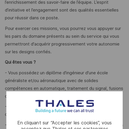
l’enrichissement des savoir-faire de l’équipe. L’esprit
d’initiative et l’engagement sont des qualités essentielles
pour réussir dans ce poste.
Pour exercer ces missions, vous pourrez vous appuyer sur
les pairs du domaine présents au sein du service qui vous
permettront d'acquérir progressivement votre autonomie
sur les designs confiés.
Qui êtes vous ?
- Vous possédez un diplôme d'ingénieur d'une école
généraliste et/ou aéronautique avec de solides
compétences en automatique, traitement du signal, fusions
de données et asservissements.
- Vous savez utiliser Matlab / Simulink et disposez de
connaissances en langages de programmation C et Python.
En cliquant sur “Accepter les cookies”, vous
- Vous êtes fortement motivé pour participer à des études
acceptez que Thales et ses partenaires