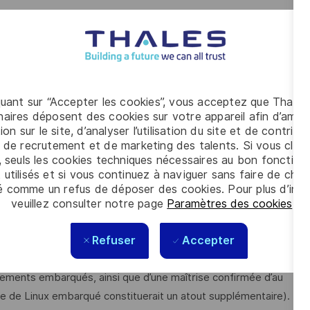
ant plusieurs domaines d’expertise (multi-métiers), tout en
test durant les différentes phases de validation
ments identifiés lors des phases de test et de maintenance,
la qualité logicielle et des processus de développement.
quant sur “Accepter les cookies”, vous acceptez que Thales
des charges et au suivi de l’avancement de vos activités, afin
aires déposent des cookies sur votre appareil afin d’améli
ination avec l’équipe projet.
ion sur le site, d’analyser l’utilisation du site et de contribu
 de recrutement et de marketing des talents. Si vous cliqu
, seuls les cookies techniques nécessaires au bon fonctio
diplôme Bac+5 équivalent, vous disposez d’une solide
 utilisés et si vous continuez à naviguer sans faire de choi
n particulier en C et/ou C++.
é comme un refus de déposer des cookies. Pour plus d’info
veuillez consulter notre page
Paramètres des cookies
.
e de nouvelles technologies (notamment des langages
s démontrez une réelle volonté d’élargir continuellement
Refuser
Accepter
ements embarqués, ainsi que d’une maîtrise confirmée d’au
e de Linux embarqué constituerait un atout supplémentaire).