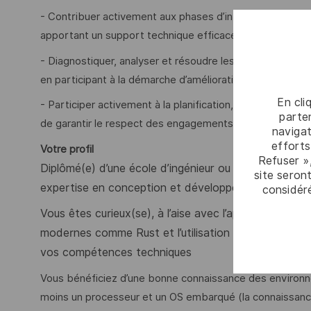
- Contribuer activement aux phases d’intégration impliqu
apportant un support technique efficace aux équipes de 
- Diagnostiquer, analyser et résoudre les dysfonctionne
en participant à la démarche d’amélioration continue de 
En cli
- Participer activement à la planification, à l’estimation 
parten
de garantir le respect des engagements et la bonne coord
navigat
efforts
Votre profil
Refuser »
Diplômé(e) d’une école d’ingénieur ou titulaire d’un 
site seront
expertise en conception et développement logiciel, e
considér
Vous êtes curieux(se), à l’aise avec l’apprentissag
modernes comme Rust et l’utilisation de l’IA) et vou
vos compétences techniques
Vous bénéficiez d’une bonne connaissance des environn
moins un processeur et un OS embarqué (la connaissanc