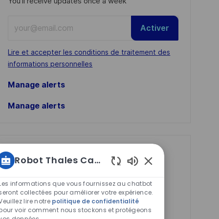
You'll receive updates once a week
Enter
Activer
Email
address
Required
Lire et accepter les conditions de traitement des
(Required)
informations personnelles
Manage alerts
Manage alerts
Get tailored job
Robot Thales Carrières
recommendations
Sons
based on your
de
Les informations que vous fournissez au chatbot
chatbot
seront collectées pour améliorer votre expérience.
interests.
Veuillez lire notre
politique de confidentialité
activés
pour voir comment nous stockons et protégeons
vos données