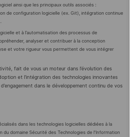
iel ainsi que les principaux outils associés :
de configuration logicielle (ex. Git), intégration continue
.
gicielle et à l’automatisation des processus de
préhender, analyser et contribuer à la conception
alyse et votre rigueur vous permettent de vous intégrer
tivité, fait de vous un moteur dans l’évolution des
’adoption et l’intégration des technologies innovantes
reuve d’engagement dans le développement continu de vos
ialisés dans les technologies logicielles dédiées à la
in du domaine Sécurité des Technologies de l'Information