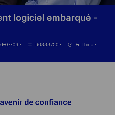
nt logiciel embarqué -
6-07-06
R0333750
Full time
Référence
Hiring
ge
du
Type
poste
avenir de confiance