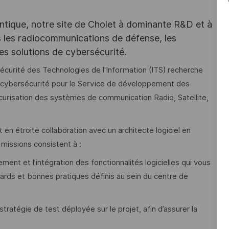
ntique, notre site de Cholet à dominante R&D et à
ns les radiocommunications de défense, les
es solutions de cybersécurité.
Sécurité des Technologies de l'Information (ITS) recherche
 cybersécurité pour le Service de développement des
curisation des systèmes de communication Radio, Satellite,
 en étroite collaboration avec un architecte logiciel en
missions consistent à :
ment et l’intégration des fonctionnalités logicielles qui vous
ards et bonnes pratiques définis au sein du centre de
stratégie de test déployée sur le projet, afin d’assurer la