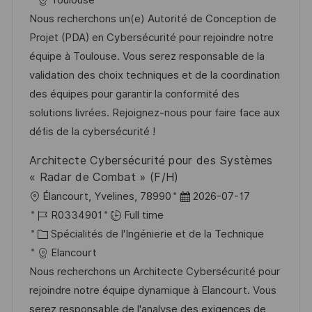
Toulouse
l
é
t
d
Nous recherchons un(e) Autorité de Conception de
i
r
é
’
Projet (PDA) en Cybersécurité pour rejoindre notre
s
e
g
a
équipe à Toulouse. Vous serez responsable de la
a
n
o
f
validation des choix techniques et de la coordination
t
c
r
f
des équipes pour garantir la conformité des
i
e
i
i
solutions livrées. Rejoignez-nous pour faire face aux
o
d
e
c
défis de la cybersécurité !
n
u
h
Architecte Cybersécurité pour des Systèmes
p
a
« Radar de Combat » (F/H)
o
g
l
D
Élancourt, Yvelines, 78990
2026-07-17
s
e
o
R
a
R0334901
Full time
t
c
é
C
t
Spécialités de l'Ingénierie et de la Technique
e
a
f
a
e
Elancourt
l
é
t
d
Nous recherchons un Architecte Cybersécurité pour
i
r
é
’
rejoindre notre équipe dynamique à Elancourt. Vous
s
e
g
a
serez responsable de l'analyse des exigences de