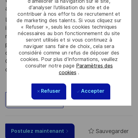
tous les talents. La diversité est notre meilleur
d’améliorer la navigation sur le site,
d’analyser l’utilisation du site et de
atout. Postulez et rejoignez nous !
contribuer à nos efforts de recrutement et
Le poste pouvant nécessiter d'accéder à des
de marketing des talents. Si vous cliquez sur
« Refuser », seuls les cookies techniques
informations relevant du secret de la défense
nécessaires au bon fonctionnement du site
nationale, la personne retenue fera l'objet d'une
seront utilisés et si vous continuez à
procédure d’habilitation, conformément aux
naviguer sans faire de choix, cela sera
dispositions des articles R.2311-1 et suivants du
considéré comme un refus de déposer des
cookies. Pour plus d’informations, veuillez
Code de la défense et de l’IGI 1300 SGDSN/PSE
consulter notre page
Paramètres des
du 09 août 2021.
cookies
.
Refuser
Accepter
Explorez un site
Sauvegarder
Postulez maintenant