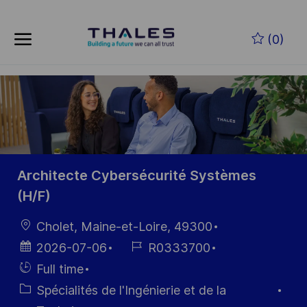
Skip to main content
Skip to main content
(0)
-
-
Architecte Cybersécurité Systèmes
(H/F)
localisation
Cholet, Maine-et-Loire, 49300
Date
Référence
2026-07-06
R0333700
d’affichage
du poste
Hiring
Full time
Type
Catégorie
Spécialités de l'Ingénierie et de la