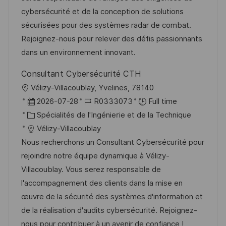
a
n
o
f
cybersécurité et de la conception de solutions
t
c
r
f
sécurisées pour des systèmes radar de combat.
i
e
i
i
Rejoignez-nous pour relever des défis passionnants
o
d
e
c
dans un environnement innovant.
n
u
h
Consultant Cybersécurité CTH
p
a
l
Vélizy-Villacoublay, Yvelines, 78140
o
g
o
D
R
2026-07-28
R0333073
Full time
s
e
c
a
C
é
Spécialités de l'Ingénierie et de la Technique
t
a
t
a
f
Vélizy-Villacoublay
e
l
e
t
é
Nous recherchons un Consultant Cybersécurité pour
i
d
é
r
rejoindre notre équipe dynamique à Vélizy-
s
’
g
e
Villacoublay. Vous serez responsable de
a
a
o
n
l'accompagnement des clients dans la mise en
t
f
r
c
œuvre de la sécurité des systèmes d'information et
i
f
i
e
de la réalisation d'audits cybersécurité. Rejoignez-
o
i
e
d
nous pour contribuer à un avenir de confiance !