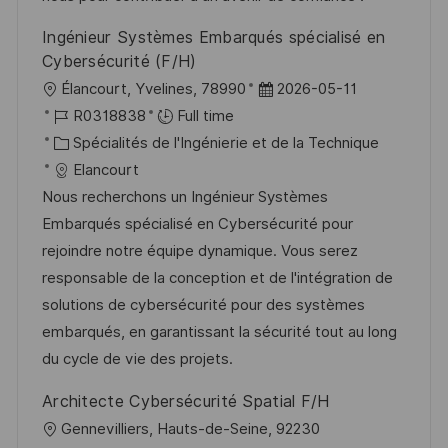
n
c
u
Ingénieur Systèmes Embarqués spécialisé en
h
p
Cybersécurité (F/H)
a
o
l
D
Élancourt, Yvelines, 78990
2026-05-11
g
s
o
R
a
R0318838
Full time
e
t
c
é
C
t
Spécialités de l'Ingénierie et de la Technique
e
a
f
a
e
Elancourt
l
é
t
d
Nous recherchons un Ingénieur Systèmes
i
r
é
’
Embarqués spécialisé en Cybersécurité pour
s
e
g
a
rejoindre notre équipe dynamique. Vous serez
a
n
o
f
responsable de la conception et de l'intégration de
t
c
r
f
solutions de cybersécurité pour des systèmes
i
e
i
i
embarqués, en garantissant la sécurité tout au long
o
d
e
c
du cycle de vie des projets.
n
u
h
Architecte Cybersécurité Spatial F/H
p
a
l
Gennevilliers, Hauts-de-Seine, 92230
o
g