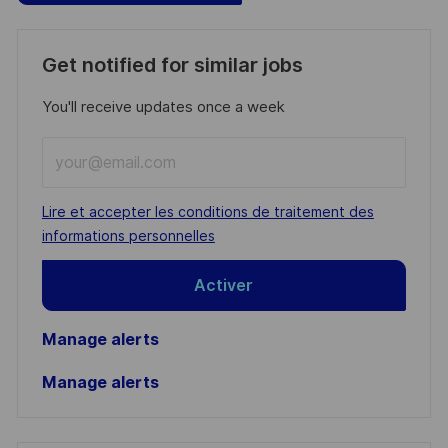
Get notified for similar jobs
You'll receive updates once a week
Enter
Email
address
Required
Lire et accepter les conditions de traitement des
(Required)
informations personnelles
Activer
Manage alerts
Manage alerts