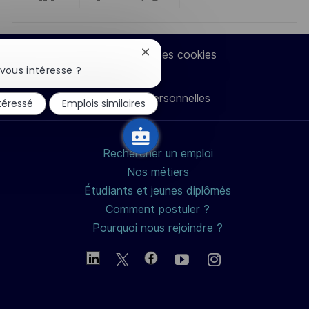
Partager
Partager
Partager
Partager
via
via
via
par
Paramètres des cookies
Fermer
la
LinkedIn
Facebook
twitter
e-
vous intéresse ?
notification
du
Données personnelles
mail
ntéressé
Emplois similaires
chatbot
Rechercher un emploi
Nos métiers
Étudiants et jeunes diplômés
Comment postuler ?
Pourquoi nous rejoindre ?