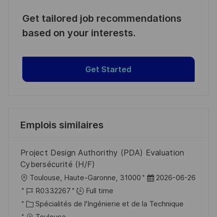
Get tailored job recommendations
based on your interests.
Get Started
Emplois similaires
Project Design Authorithy (PDA) Evaluation
Cybersécurité (H/F)
l
D
Toulouse, Haute-Garonne, 31000
2026-06-26
o
R
a
R0332267
Full time
c
é
C
t
Spécialités de l'Ingénierie et de la Technique
a
f
a
e