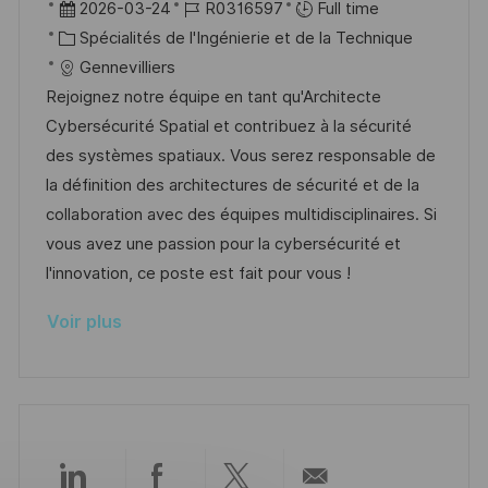
o
D
R
2026-03-24
R0316597
Full time
s
e
c
a
C
é
Spécialités de l'Ingénierie et de la Technique
t
a
t
a
f
Gennevilliers
e
l
e
t
é
Rejoignez notre équipe en tant qu'Architecte
i
d
é
r
Cybersécurité Spatial et contribuez à la sécurité
s
’
g
e
des systèmes spatiaux. Vous serez responsable de
a
a
o
n
la définition des architectures de sécurité et de la
t
f
r
c
collaboration avec des équipes multidisciplinaires. Si
i
f
i
e
vous avez une passion pour la cybersécurité et
o
i
e
d
l'innovation, ce poste est fait pour vous !
n
c
u
Voir plus
h
p
a
o
g
s
e
t
e