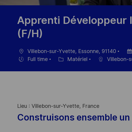
Apprenti Développeur 
(F/H)
Villebon-sur-Yvette, Essonne, 91140
localisation
Dat
Full time
Matériel
Villebon-s
Hiring
Catégorie
d’af
Type
Lieu : Villebon-sur-Yvette, France
Construisons ensemble un 