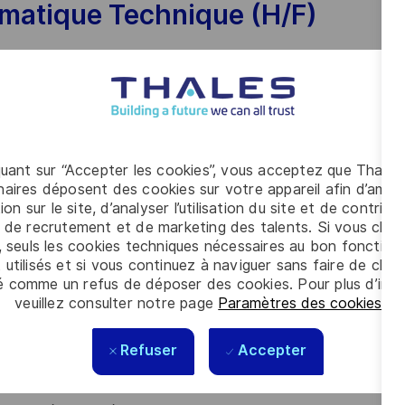
rmatique Technique (H/F)
(BUT ou école d'ingénieurs) ?
e et/ou scolaire en développement informatique ?
quant sur “Accepter les cookies”, vous acceptez que Thales
oppement logiciel et les nouvelles technologies ainsi que
aires déposent des cookies sur votre appareil afin d’améli
ion sur le site, d’analyser l’utilisation du site et de contribu
 de recrutement et de marketing des talents. Si vous cliqu
a recherche de problème ?
, seuls les cookies techniques nécessaires au bon fonctio
 utilisés et si vous continuez à naviguer sans faire de choi
é comme un refus de déposer des cookies. Pour plus d’info
programmation (C, C#, Python, Java, ...)
veuillez consulter notre page
Paramètres des cookies
.
Refuser
Accepter