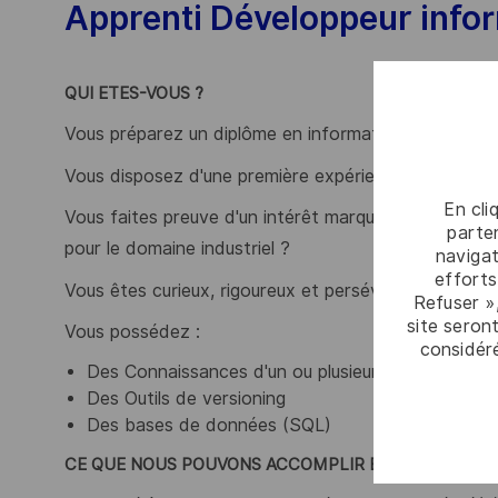
Apprenti Développeur info
QUI ETES-VOUS ?
Vous préparez un diplôme en informatique sur 3 ans 
Vous disposez d'une première expérience personnell
En cli
Vous faites preuve d'un intérêt marqué pour le dével
parten
pour le domaine industriel ?
navigat
efforts
Vous êtes curieux, rigoureux et persévérant dans l
Refuser »
site seront
Vous possédez :
considér
Des Connaissances d'un ou plusieurs langages de 
Des Outils de versioning
Des bases de données (SQL)
CE QUE NOUS POUVONS ACCOMPLIR ENSEMBLE :