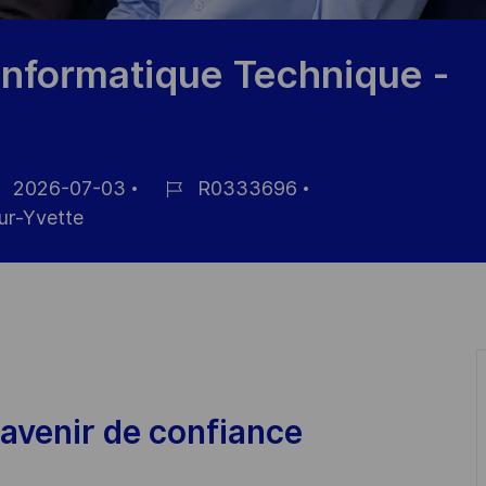
Informatique Technique -
2026-07-03
R0333696
e
Référence
ur-Yvette
fichage
du
poste
avenir de confiance