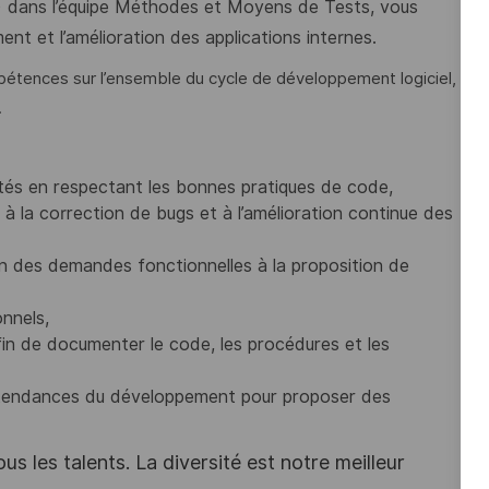
e) dans l’équipe Méthodes et Moyens de Tests, vous
nt et l’amélioration des applications internes.
étences sur l’ensemble du cycle de développement logiciel,
.
ités en respectant les bonnes pratiques de code,
 à la correction de bugs et à l’amélioration continue des
on des demandes fonctionnelles à la proposition de
onnels,
in de documenter le code, les procédures et les
les tendances du développement pour proposer des
s les talents. La diversité est notre meilleur