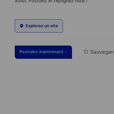
atout. Postulez et rejoignez nous !
Explorez un site
Sauvegar
Postulez maintenant