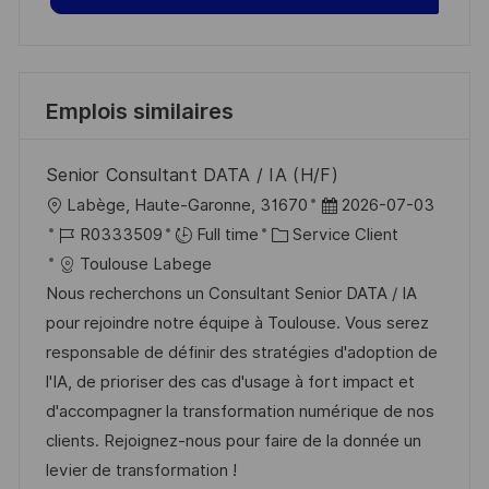
Emplois similaires
Senior Consultant DATA / IA (H/F)
l
D
Labège, Haute-Garonne, 31670
2026-07-03
o
R
C
a
R0333509
Full time
Service Client
c
é
a
t
Toulouse Labege
a
f
t
e
Nous recherchons un Consultant Senior DATA / IA
l
é
é
d
pour rejoindre notre équipe à Toulouse. Vous serez
i
r
g
’
responsable de définir des stratégies d'adoption de
s
e
o
a
l'IA, de prioriser des cas d'usage à fort impact et
a
n
r
f
d'accompagner la transformation numérique de nos
t
c
i
f
clients. Rejoignez-nous pour faire de la donnée un
i
e
e
i
levier de transformation !