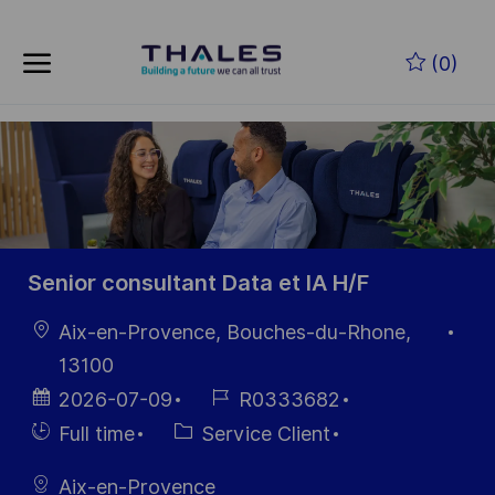
Skip to main content
Skip to main content
(0)
-
-
Senior consultant Data et IA H/F
localisation
Aix-en-Provence, Bouches-du-Rhone,
13100
Date
Référence
2026-07-09
R0333682
d’affichage
du poste
Hiring
Catégorie
Full time
Service Client
Type
Aix-en-Provence