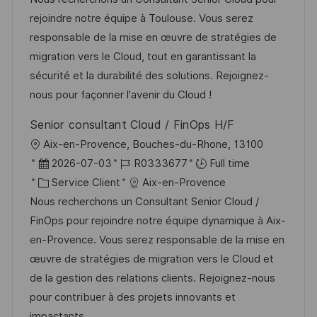
e
t
l
e
t
é
rejoindre notre équipe à Toulouse. Vous serez
e
i
d
é
r
responsable de la mise en œuvre de stratégies de
s
’
g
e
migration vers le Cloud, tout en garantissant la
a
a
o
n
sécurité et la durabilité des solutions. Rejoignez-
t
f
r
c
nous pour façonner l'avenir du Cloud !
i
f
i
e
Senior consultant Cloud / FinOps H/F
o
i
e
d
l
Aix-en-Provence, Bouches-du-Rhone, 13100
n
c
u
o
D
R
2026-07-03
R0333677
Full time
h
p
c
a
C
é
Service Client
Aix-en-Provence
a
o
a
t
a
f
Nous recherchons un Consultant Senior Cloud /
g
s
l
e
t
é
FinOps pour rejoindre notre équipe dynamique à Aix-
e
t
i
d
é
r
en-Provence. Vous serez responsable de la mise en
e
s
’
g
e
œuvre de stratégies de migration vers le Cloud et
a
a
o
n
de la gestion des relations clients. Rejoignez-nous
t
f
r
c
pour contribuer à des projets innovants et
i
f
i
e
impactants.