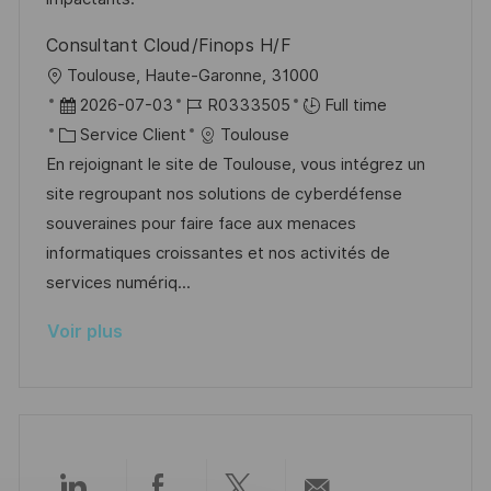
o
i
e
d
Consultant Cloud/Finops H/F
n
c
u
l
Toulouse, Haute-Garonne, 31000
h
p
o
D
R
2026-07-03
R0333505
Full time
a
o
c
a
C
é
Service Client
Toulouse
g
s
a
t
a
f
En rejoignant le site de Toulouse, vous intégrez un
e
t
l
e
t
é
site regroupant nos solutions de cyberdéfense
e
i
d
é
r
souveraines pour faire face aux menaces
s
’
g
e
informatiques croissantes et nos activités de
a
a
o
n
services numériq...
t
f
r
c
Voir plus
i
f
i
e
o
i
e
d
n
c
u
h
p
a
o
g
s