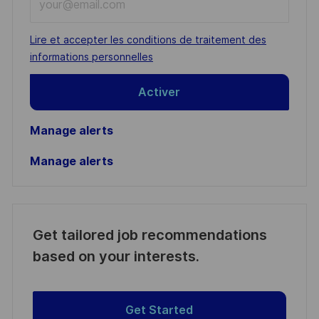
Email
address
Required
Lire et accepter les conditions de traitement des
(Required)
informations personnelles
Activer
Manage alerts
Manage alerts
Get tailored job recommendations
based on your interests.
Get Started