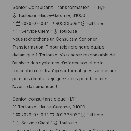
o
d
c
Senior Consultant Transformation IT H/F
n
u
h
l
Toulouse, Haute-Garonne, 31000
p
a
o
D
R
2026-07-03
R0333508
Full time
o
g
c
a
C
é
Service Client
Toulouse
s
e
a
t
a
f
Nous recherchons un Consultant Senior en
t
l
e
t
é
Transformation IT pour rejoindre notre équipe
e
i
d
é
r
dynamique à Toulouse. Vous serez responsable de
s
’
g
e
l'analyse des systèmes d'information et de la
a
a
o
n
conception de stratégies informatiques sur mesure
t
f
r
c
pour nos clients. Rejoignez-nous pour façonner
i
f
i
e
l'avenir du numérique !
o
i
e
d
Senior consultant cloud H/F
n
c
u
l
Toulouse, Haute-Garonne, 31000
h
p
o
D
R
2026-07-03
R0333506
Full time
a
o
c
a
C
é
Service Client
Toulouse
g
s
a
t
a
f
Nous recherchons un Consultant Senior Cloud pour