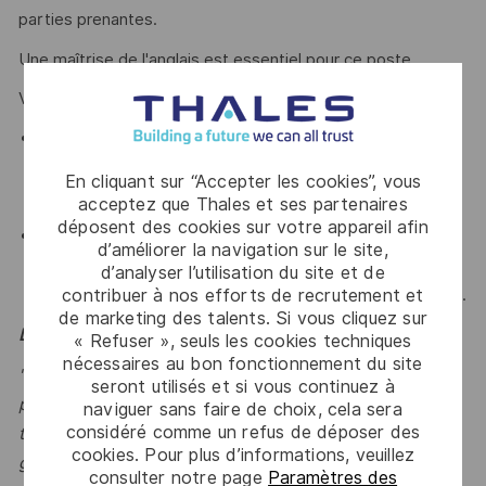
parties prenantes.
Une maîtrise de l'anglais est essentiel pour ce poste.
Vous avez :
Curiosité, autonomie, rigueur et forte appétence pour
les sujets IA, innovation et transformation des
En cliquant sur “Accepter les cookies”, vous
organisations.
acceptez que Thales et ses partenaires
déposent des cookies sur votre appareil afin
Esprit intrapreneurial et volonté de contribuer
d’améliorer la navigation sur le site,
activement au développement de l’entité (offres,
d’analyser l’utilisation du site et de
contribuer à nos efforts de recrutement et
business development, animation interne, capitalisation).
de marketing des talents. Si vous cliquez sur
Le mot de l'équipe
« Refuser », seuls les cookies techniques
nécessaires au bon fonctionnement du site
"Dans un monde où la donnée et l’IA redéfinissent la
seront utilisés et si vous continuez à
performance, nous accompagnons nos clients pour
naviguer sans faire de choix, cela sera
considéré comme un refus de déposer des
transformer leurs usages, structurer leurs fondations et
cookies. Pour plus d’informations, veuillez
générer un impact mesurable et durable." Jean-Paul
consulter notre page
Paramètres des