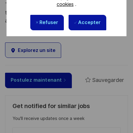
cookies
.
Thales, entreprise Handi-Engagée, reconnait
tous les talents. La diversité est notre meilleur
atout. Postulez et rejoignez nous !
Refuser
Accepter
Explorez un site
Sauvegarder
Postulez maintenant
Get notified for similar jobs
You'll receive updates once a week
Enter