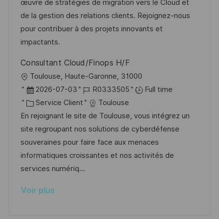
s
’
g
e
œuvre de stratégies de migration vers le Cloud et
a
a
o
n
de la gestion des relations clients. Rejoignez-nous
t
f
r
c
pour contribuer à des projets innovants et
i
f
i
e
impactants.
o
i
e
d
Consultant Cloud/Finops H/F
n
c
u
l
Toulouse, Haute-Garonne, 31000
h
p
o
D
R
2026-07-03
R0333505
Full time
a
o
c
a
C
é
Service Client
Toulouse
g
s
a
t
a
f
En rejoignant le site de Toulouse, vous intégrez un
e
t
l
e
t
é
site regroupant nos solutions de cyberdéfense
e
i
d
é
r
souveraines pour faire face aux menaces
s
’
g
e
informatiques croissantes et nos activités de
a
a
o
n
services numériq...
t
f
r
c
Voir plus
i
f
i
e
o
i
e
d