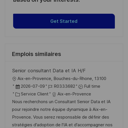
Get Started
Emplois similaires
Senior consultant Data et IA H/F
l
Aix-en-Provence, Bouches-du-Rhone, 13100
o
D
R
2026-07-09
R0333682
Full time
c
a
C
é
Service Client
Aix-en-Provence
a
t
a
f
Nous recherchons un Consultant Senior Data et IA
l
e
t
é
pour rejoindre notre équipe dynamique à Aix-en-
i
d
é
r
Provence. Vous serez responsable de définir des
s
’
g
e
stratégies d'adoption de l'IA et d'accompagner nos