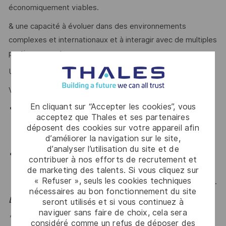
économiquement viables.
& une capacité à évoluer dans des environnements
complexes et internationaux et à interagir avec de multiples
parties prenantes.
Une maîtrise de l'anglais est essentiel pour ce poste.
Vous avez :
En cliquant sur “Accepter les cookies”, vous
Curiosité, autonomie, rigueur et forte appétence pour
acceptez que Thales et ses partenaires
les sujets IA, innovation et transformation des
déposent des cookies sur votre appareil afin
organisations.
d’améliorer la navigation sur le site,
d’analyser l’utilisation du site et de
Esprit intrapreneurial et volonté de contribuer
contribuer à nos efforts de recrutement et
activement au développement de l’entité (offres,
de marketing des talents. Si vous cliquez sur
« Refuser », seuls les cookies techniques
business development, animation interne, capitalisation).
nécessaires au bon fonctionnement du site
Le mot de l'équipe
seront utilisés et si vous continuez à
naviguer sans faire de choix, cela sera
"Dans un monde où la donnée et l’IA redéfinissent la
considéré comme un refus de déposer des