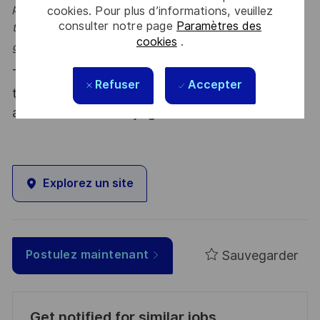
performance, nous accompagnons nos clients pour
cookies. Pour plus d’informations, veuillez
consulter notre page
Paramètres des
transformer leurs usages, structurer leurs fondations et
cookies
.
générer un impact mesurable et durable." Jean-Paul
Thales, entreprise Handi-Engagée, reconnait
Refuser
Accepter
tous les talents. La diversité est notre meilleur
atout. Postulez et rejoignez nous !
Explorez un site
Sauvegarder
Postulez maintenant
Get notified for similar jobs