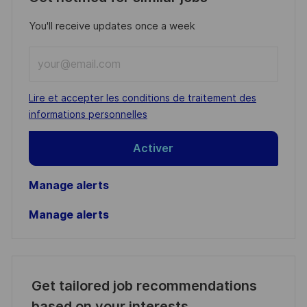
You'll receive updates once a week
Enter
Email
address
Required
Lire et accepter les conditions de traitement des
(Required)
informations personnelles
Activer
Manage alerts
Manage alerts
Get tailored job recommendations
based on your interests.