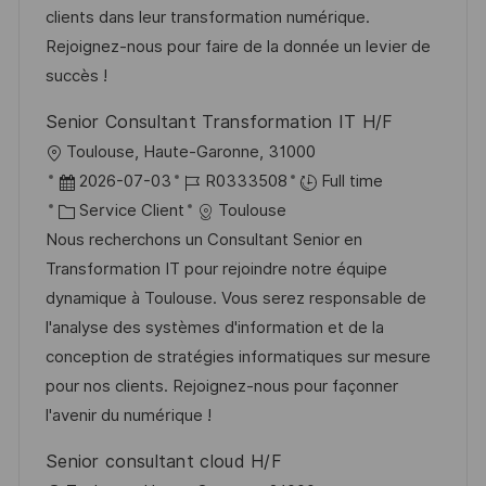
a
a
o
n
clients dans leur transformation numérique.
t
f
r
c
Rejoignez-nous pour faire de la donnée un levier de
i
f
i
e
succès !
o
i
e
d
Senior Consultant Transformation IT H/F
n
c
u
l
Toulouse, Haute-Garonne, 31000
h
p
o
D
R
2026-07-03
R0333508
Full time
a
o
c
a
C
é
Service Client
Toulouse
g
s
a
t
a
f
Nous recherchons un Consultant Senior en
e
t
l
e
t
é
Transformation IT pour rejoindre notre équipe
e
i
d
é
r
dynamique à Toulouse. Vous serez responsable de
s
’
g
e
l'analyse des systèmes d'information et de la
a
a
o
n
conception de stratégies informatiques sur mesure
t
f
r
c
pour nos clients. Rejoignez-nous pour façonner
i
f
i
e
l'avenir du numérique !
o
i
e
d
Senior consultant cloud H/F
n
c
u