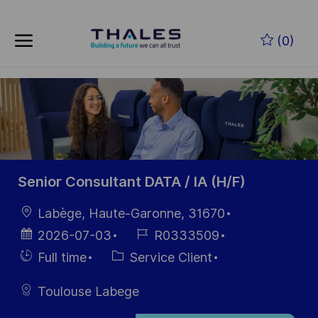
Skip to main content
(0)
-
Senior Consultant DATA / IA (H/F)
localisation
Labège, Haute-Garonne, 31670
Date
Référence
2026-07-03
R0333509
d’affichage
du poste
Hiring
Catégorie
Full time
Service Client
Type
Toulouse Labege