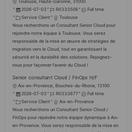
l
Toulouse, Haute-Garonne, 31000
h
p
o
D
R
2026-07-03
R0333506
Full time
a
o
c
a
C
é
Service Client
Toulouse
g
s
a
t
a
f
Nous recherchons un Consultant Senior Cloud pour
e
t
l
e
t
é
rejoindre notre équipe à Toulouse. Vous serez
e
i
d
é
r
responsable de la mise en œuvre de stratégies de
s
’
g
e
migration vers le Cloud, tout en garantissant la
a
a
o
n
sécurité et la durabilité des solutions. Rejoignez-
t
f
r
c
nous pour façonner l'avenir du Cloud !
i
f
i
e
Senior consultant Cloud / FinOps H/F
o
i
e
d
l
Aix-en-Provence, Bouches-du-Rhone, 13100
n
c
u
o
D
R
2026-07-03
R0333677
Full time
h
p
c
a
C
é
Service Client
Aix-en-Provence
a
o
a
t
a
f
Nous recherchons un Consultant Senior Cloud /
g
s
l
e
t
é
FinOps pour rejoindre notre équipe dynamique à Aix-
e
t
i
d
é
r
en-Provence. Vous serez responsable de la mise en
e