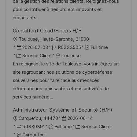
a
a
o
n
de la gestion des relations clients. Rejoignez-nous
t
f
r
c
pour contribuer à des projets innovants et
i
f
i
e
impactants.
o
i
e
d
Consultant Cloud/Finops H/F
n
c
u
l
Toulouse, Haute-Garonne, 31000
h
p
o
D
R
2026-07-03
R0333505
Full time
a
o
c
a
C
é
Service Client
Toulouse
g
s
a
t
a
f
En rejoignant le site de Toulouse, vous intégrez un
e
t
l
e
t
é
site regroupant nos solutions de cyberdéfense
e
i
d
é
r
souveraines pour faire face aux menaces
s
’
g
e
informatiques croissantes et nos activités de
a
a
o
n
services numériq...
t
f
r
c
Administrateur Système et Sécurité (H/F)
i
f
i
e
l
D
Carquefou, 44470
2026-06-14
o
i
e
d
o
R
a
C
R0330391
Full time
Service Client
n
c
u
c
é
t
a
Carquefou