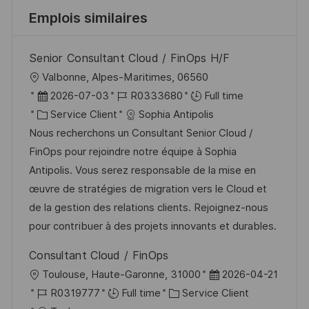
Emplois similaires
Senior Consultant Cloud / FinOps H/F
l
Valbonne, Alpes-Maritimes, 06560
o
D
R
2026-07-03
R0333680
Full time
c
a
C
é
Service Client
Sophia Antipolis
a
t
a
f
Nous recherchons un Consultant Senior Cloud /
l
e
t
é
FinOps pour rejoindre notre équipe à Sophia
i
d
é
r
Antipolis. Vous serez responsable de la mise en
s
’
g
e
œuvre de stratégies de migration vers le Cloud et
a
a
o
n
de la gestion des relations clients. Rejoignez-nous
t
f
r
c
pour contribuer à des projets innovants et durables.
i
f
i
e
Consultant Cloud / FinOps
o
i
e
d
l
D
Toulouse, Haute-Garonne, 31000
2026-04-21
n
c
u
o
R
C
a
R0319777
Full time
Service Client
h
p