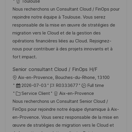
c
é
a
t
Toulouse
a
o
a
f
t
e
Nous recherchons un Consultant Cloud / FinOps pour
g
s
l
é
é
d
rejoindre notre équipe à Toulouse. Vous serez
e
t
i
r
g
’
responsable de la mise en œuvre de stratégies de
e
s
e
o
a
migration vers le Cloud et de la gestion des
a
n
r
f
opérations financières liées au Cloud. Rejoignez-
t
c
i
f
nous pour contribuer à des projets innovants et à
i
e
e
i
fort impact.
o
d
c
Senior consultant Cloud / FinOps H/F
n
u
h
l
Aix-en-Provence, Bouches-du-Rhone, 13100
p
a
o
D
R
2026-07-03
R0333677
Full time
o
g
c
a
C
é
Service Client
Aix-en-Provence
s
e
a
t
a
f
Nous recherchons un Consultant Senior Cloud /
t
l
e
t
é
FinOps pour rejoindre notre équipe dynamique à Aix-
e
i
d
é
r
en-Provence. Vous serez responsable de la mise en
s
’
g
e
œuvre de stratégies de migration vers le Cloud et