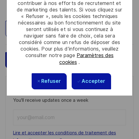
contribuer à nos efforts de recrutement et
de marketing des talents. Si vous cliquez sur
« Refuser », seuls les cookies techniques
nécessaires au bon fonctionnement du site
Explorez un site
seront utilisés et si vous continuez à
naviguer sans faire de choix, cela sera
considéré comme un refus de déposer des
cookies. Pour plus d’informations, veuillez
consulter notre page
Paramètres des
Sauvegarder
Postulez maintenant
cookies
.
Refuser
Accepter
Get notified for similar jobs
You'll receive updates once a week
Enter
Email
address
Required
Lire et accepter les conditions de traitement des
(Required)