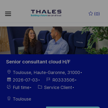
Skip to main content
Skip to main content
(0)
-
-
Senior consultant cloud H/F
localisation
Toulouse, Haute-Garonne, 31000
Date
Référence
2026-07-03
R0333506
d’affichage
du poste
Hiring
Catégorie
Full time
Service Client
Type
Toulouse