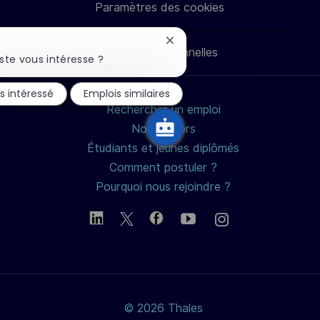
Paramètres des cookies
LinkedIn
Facebook
twitter
e-
Fermer
Données personnelles
mail
la
ste vous intéresse ?
notification
du
is intéressé
Emplois similaires
chatbot
Rechercher un emploi
Nos métiers
Étudiants et jeunes diplômés
Comment postuler ?
Pourquoi nous rejoindre ?
© 2026 Thales