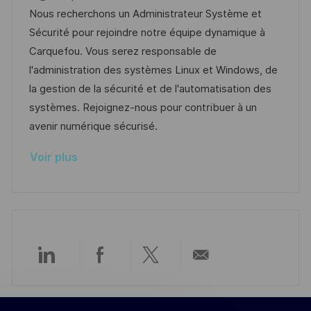
h
p
a
f
e
t
Nous recherchons un Administrateur Système et
a
o
l
é
d
é
Sécurité pour rejoindre notre équipe dynamique à
g
s
i
r
’
g
Carquefou. Vous serez responsable de
e
t
s
e
a
o
l'administration des systèmes Linux et Windows, de
e
a
n
f
r
la gestion de la sécurité et de l'automatisation des
t
c
f
i
systèmes. Rejoignez-nous pour contribuer à un
i
e
i
e
avenir numérique sécurisé.
o
d
c
Voir plus
n
u
h
p
a
o
g
s
e
t
e
Partager
Partager
Partager
Partager
via
via
via
par