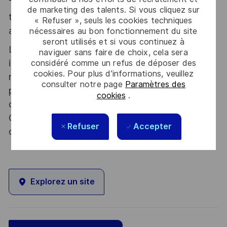
Thales, entreprise Handi-Engagée, reconnait
de marketing des talents. Si vous cliquez sur
tous les talents. La diversité est notre meilleur
« Refuser », seuls les cookies techniques
atout. Postulez et rejoignez nous !
nécessaires au bon fonctionnement du site
seront utilisés et si vous continuez à
Le poste pouvant nécessiter d'accéder à des
naviguer sans faire de choix, cela sera
informations relevant du secret de la défense
considéré comme un refus de déposer des
cookies. Pour plus d’informations, veuillez
nationale, la personne retenue fera l'objet d'une
consulter notre page
Paramètres des
procédure d’habilitation, conformément aux
cookies
.
dispositions des articles R.2311-1 et suivants du
Code de la défense et de l’IGI 1300 SGDSN/PSE
Refuser
Accepter
du 09 août 2021.
Explorez un site