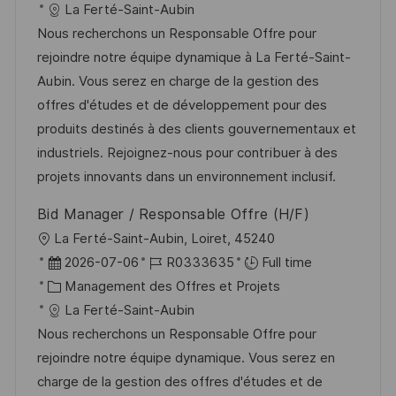
a
t
a
f
La Ferté-Saint-Aubin
l
e
t
é
Nous recherchons un Responsable Offre pour
i
d
é
r
rejoindre notre équipe dynamique à La Ferté-Saint-
s
’
g
e
Aubin. Vous serez en charge de la gestion des
a
a
o
n
offres d'études et de développement pour des
t
f
r
c
produits destinés à des clients gouvernementaux et
i
f
i
e
industriels. Rejoignez-nous pour contribuer à des
o
i
e
d
projets innovants dans un environnement inclusif.
n
c
u
Bid Manager / Responsable Offre (H/F)
h
p
l
La Ferté-Saint-Aubin, Loiret, 45240
a
o
o
D
R
2026-07-06
R0333635
Full time
g
s
c
a
C
é
Management des Offres et Projets
e
t
a
t
a
f
La Ferté-Saint-Aubin
e
l
e
t
é
Nous recherchons un Responsable Offre pour
i
d
é
r
rejoindre notre équipe dynamique. Vous serez en
s
’
g
e
charge de la gestion des offres d'études et de