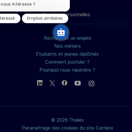
LinkedIn
Facebook
twitter
e-
la
vous intéresse ?
notification
du
Données personnelles
mail
ntéressé
Emplois similaires
chatbot
Rechercher un emploi
Nos métiers
Étudiants et jeunes diplômés
Comment postuler ?
Pourquoi nous rejoindre ?
© 2026 Thales
Paramétrage des cookies du site Carrière