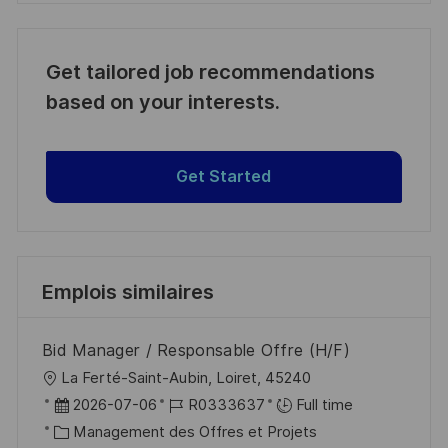
Get tailored job recommendations
based on your interests.
Get Started
Emplois similaires
Bid Manager / Responsable Offre (H/F)
l
La Ferté-Saint-Aubin, Loiret, 45240
o
D
R
2026-07-06
R0333637
Full time
c
a
C
é
Management des Offres et Projets