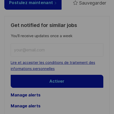
Sauvegarder
Postulez maintenant
Get notified for similar jobs
You'll receive updates once a week
Enter
Email
address
Required
Lire et accepter les conditions de traitement des
(Required)
informations personnelles
Activer
Manage alerts
Manage alerts