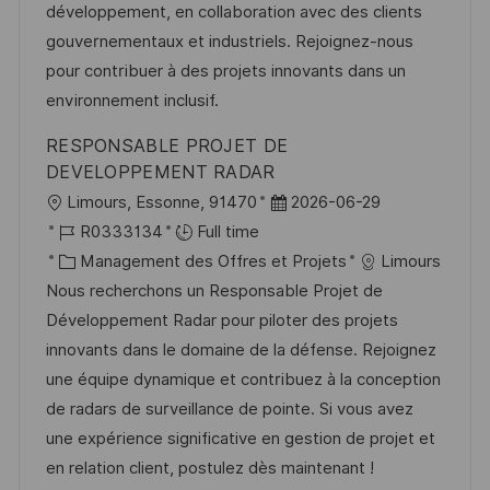
a
a
o
n
développement, en collaboration avec des clients
t
f
r
c
gouvernementaux et industriels. Rejoignez-nous
i
f
i
e
pour contribuer à des projets innovants dans un
o
i
e
d
environnement inclusif.
n
c
u
RESPONSABLE PROJET DE
h
p
DEVELOPPEMENT RADAR
a
o
l
D
Limours, Essonne, 91470
2026-06-29
g
s
o
R
a
R0333134
Full time
e
t
c
é
C
t
Management des Offres et Projets
Limours
e
a
f
a
e
Nous recherchons un Responsable Projet de
l
é
t
d
Développement Radar pour piloter des projets
i
r
é
’
innovants dans le domaine de la défense. Rejoignez
s
e
g
a
une équipe dynamique et contribuez à la conception
a
n
o
f
de radars de surveillance de pointe. Si vous avez
t
c
r
f
une expérience significative en gestion de projet et
i
e
i
i
en relation client, postulez dès maintenant !