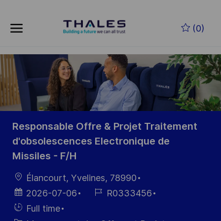
Skip to main content
Skip to main content
(0)
-
-
Responsable Offre & Projet Traitement
d'obsolescences Electronique de
Missiles - F/H
localisation
Élancourt, Yvelines, 78990
Date
Référence
2026-07-06
R0333456
d’affichage
du poste
Hiring
Full time