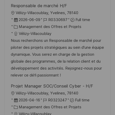
o
d
e
c
Responsable de marché H/F
n
u
h
l
Vélizy-Villacoublay, Yvelines, 78140
p
a
o
D
R
2026-06-09
R0330697
Full time
o
g
c
a
C
é
Management des Offres et Projets
s
e
a
t
a
f
Vélizy-Villacoublay
t
l
e
t
é
Nous recherchons un Responsable de marché pour
e
i
d
é
r
piloter des projets stratégiques au sein d'une équipe
s
’
g
e
dynamique. Vous serez en charge de la gestion
a
a
o
n
globale des programmes, de la relation client et du
t
f
r
c
développement des activités. Rejoignez-nous pour
i
f
i
e
relever ce défi passionnant !
o
i
e
d
Projet Manager SOC/Conseil Cyber - H/F
n
c
u
l
Vélizy-Villacoublay, Yvelines, 78140
h
p
o
D
R
2026-04-16
R0323247
Full time
a
o
c
a
C
é
Management des Offres et Projets
g
s
a
t
a
f
Vélizy-Villacoublay