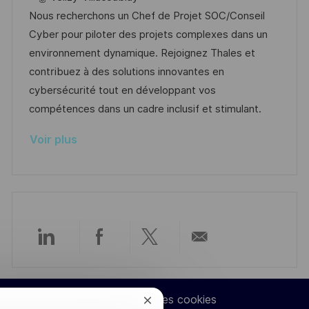
e
t
l
e
t
é
Nous recherchons un Chef de Projet SOC/Conseil
e
i
d
é
r
Cyber pour piloter des projets complexes dans un
s
’
g
e
environnement dynamique. Rejoignez Thales et
a
a
o
n
contribuez à des solutions innovantes en
t
f
r
c
cybersécurité tout en développant vos
i
f
i
e
compétences dans un cadre inclusif et stimulant.
o
i
e
d
Voir plus
n
c
u
h
p
a
o
g
s
e
t
e
Partager
Partager
Partager
Partager
via
via
via
par
Paramètres des cookies
Fermer