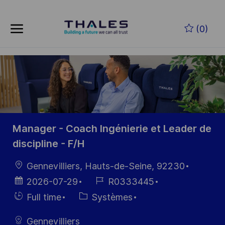
Skip to main content
Skip to main content
(0)
-
-
Manager - Coach Ingénierie et Leader de
discipline - F/H
localisation
Gennevilliers, Hauts-de-Seine, 92230
Date
Référence
2026-07-29
R0333445
d’affichage
du poste
Hiring
Catégorie
Full time
Systèmes
Type
Gennevilliers