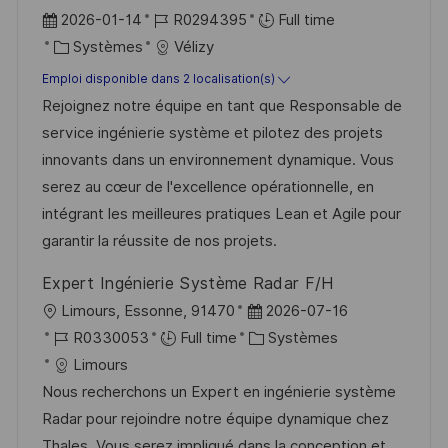
p
a
D
R
2026-01-14
R0294395
Full time
o
g
a
C
é
Systèmes
Vélizy
s
e
t
a
f
Emploi disponible dans 2 localisation(s)
t
e
t
é
Rejoignez notre équipe en tant que Responsable de
e
d
é
r
service ingénierie système et pilotez des projets
’
g
e
innovants dans un environnement dynamique. Vous
a
o
n
serez au cœur de l'excellence opérationnelle, en
f
r
c
intégrant les meilleures pratiques Lean et Agile pour
f
i
e
garantir la réussite de nos projets.
i
e
d
Expert Ingénierie Système Radar F/H
c
u
l
D
Limours, Essonne, 91470
2026-07-16
h
p
o
R
a
C
R0330053
Full time
Systèmes
a
o
c
é
t
a
Limours
g
s
a
f
e
t
Nous recherchons un Expert en ingénierie système
e
t
l
é
d
é
Radar pour rejoindre notre équipe dynamique chez
e
i
r
’
g
Thales. Vous serez impliqué dans la conception et