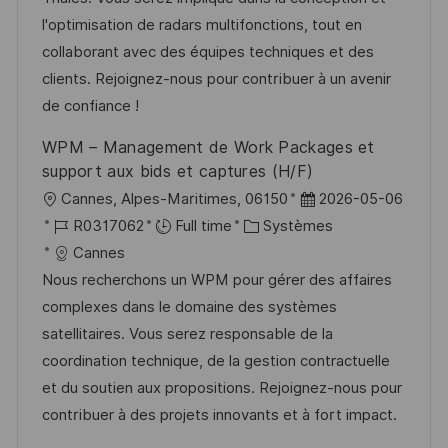
s
e
a
o
l'optimisation de radars multifonctions, tout en
a
n
f
r
collaborant avec des équipes techniques et des
t
c
f
i
clients. Rejoignez-nous pour contribuer à un avenir
i
e
i
e
de confiance !
o
d
c
WPM – Management de Work Packages et
n
u
h
support aux bids et captures (H/F)
p
a
l
D
Cannes, Alpes-Maritimes, 06150
2026-05-06
o
g
o
R
C
a
R0317062
Full time
Systèmes
s
e
c
é
a
t
Cannes
t
a
f
t
e
Nous recherchons un WPM pour gérer des affaires
e
l
é
é
d
complexes dans le domaine des systèmes
i
r
g
’
satellitaires. Vous serez responsable de la
s
e
o
a
coordination technique, de la gestion contractuelle
a
n
r
f
et du soutien aux propositions. Rejoignez-nous pour
t
c
i
f
contribuer à des projets innovants et à fort impact.
i
e
e
i