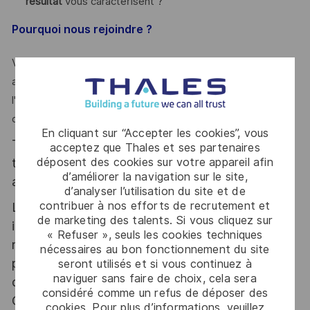
résultat
vous caractérisent ?
Pourquoi nous rejoindre ?
Vous évoluez dans un environnement innovant et
apprenant, au cœur de technologies critiques, avec
l'opportunité de développer les talents et de contribuer à
des solutions stratégiques de premier plan
En cliquant sur “Accepter les cookies”, vous
Thales, entreprise Handi-Engagée, reconnait
acceptez que Thales et ses partenaires
déposent des cookies sur votre appareil afin
tous les talents. La diversité est notre meilleur
d’améliorer la navigation sur le site,
atout. Postulez et rejoignez nous !
d’analyser l’utilisation du site et de
contribuer à nos efforts de recrutement et
Le poste pouvant nécessiter d'accéder à des
de marketing des talents. Si vous cliquez sur
informations relevant du secret de la défense
« Refuser », seuls les cookies techniques
nationale, la personne retenue fera l'objet d'une
nécessaires au bon fonctionnement du site
procédure d’habilitation, conformément aux
seront utilisés et si vous continuez à
naviguer sans faire de choix, cela sera
dispositions des articles R.2311-1 et suivants du
considéré comme un refus de déposer des
Code de la défense et de l’IGI 1300 SGDSN/PSE
cookies. Pour plus d’informations, veuillez