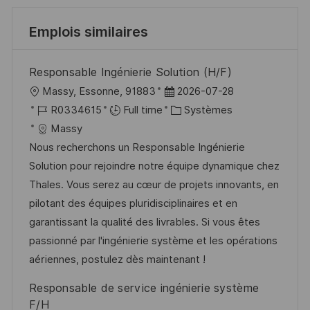
Emplois similaires
Responsable Ingénierie Solution (H/F)
l
D
Massy, Essonne, 91883
2026-07-28
o
R
a
C
R0334615
Full time
Systèmes
c
é
t
a
Massy
a
f
e
t
Nous recherchons un Responsable Ingénierie
l
é
d
é
Solution pour rejoindre notre équipe dynamique chez
i
r
’
g
Thales. Vous serez au cœur de projets innovants, en
s
e
a
o
pilotant des équipes pluridisciplinaires et en
a
n
f
r
garantissant la qualité des livrables. Si vous êtes
t
c
f
i
passionné par l'ingénierie système et les opérations
i
e
i
e
aériennes, postulez dès maintenant !
o
d
c
Responsable de service ingénierie système
n
u
h
F/H